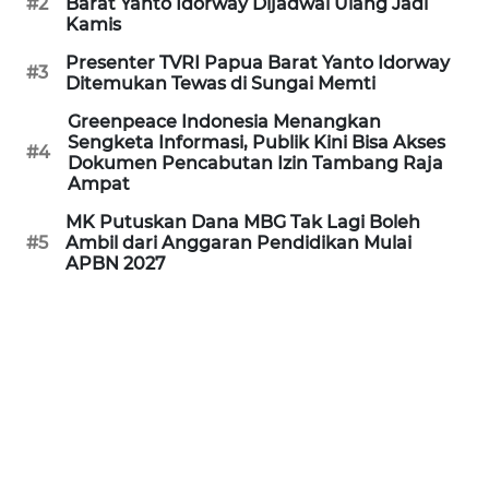
#2
Barat Yanto Idorway Dijadwal Ulang Jadi
REDAKSI
Kamis
Presenter TVRI Papua Barat Yanto Idorway
KARIR
#3
Ditemukan Tewas di Sungai Memti
Greenpeace Indonesia Menangkan
DISCLAIMER
Sengketa Informasi, Publik Kini Bisa Akses
#4
Dokumen Pencabutan Izin Tambang Raja
Wahana
Ampat
News
MK Putuskan Dana MBG Tak Lagi Boleh
Regional
#5
Ambil dari Anggaran Pendidikan Mulai
APBN 2027
WN
SUMUT
WN
JAKARTA
WN
JABAR