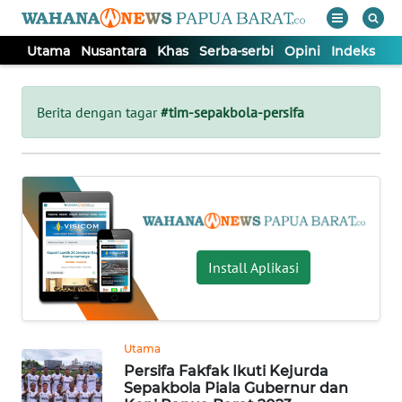
Utama
Nusantara
Khas
Serba-serbi
Opini
Indeks
WAHANA
Tutup
TV
Berita dengan tagar
#tim-sepakbola-persifa
UTAMA
NUSANTARA
KHAS
Install Aplikasi
SERBA-
SERBI
Utama
Persifa Fakfak Ikuti Kejurda
OPINI
Sepakbola Piala Gubernur dan