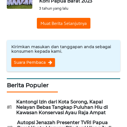
Koni Papua Barat 2023
Informasi
3 tahun yang lalu
INDEKS
Muat Berita Selanjutnya
BERITA
KONTAK
KAMI
Kirimkan masukan dan tanggapan anda sebagai
konsumen kepada kami.
INFO
Suara Pembaca
IKLAN
TENTANG
Berita Populer
KAMI
Kantongi Izin dari Kota Sorong, Kapal
PEDOMAN
#1
Nelayan Bebas Tangkap Puluhan Hiu di
MEDIA
Kawasan Konservasi Ayau Raja Ampat
SIBER
Autopsi Jenazah Presenter TVRI Papua