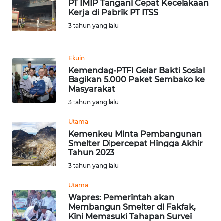
PT IMIP Tangani Cepat Kecelakaan
Kerja di Pabrik PT ITSS
WN
3 tahun yang lalu
MALUKU
WN
Ekuin
MALUT
Kemendag-PTFI Gelar Bakti Sosial
Bagikan 5.000 Paket Sembako ke
Masyarakat
WN
DAIRI
3 tahun yang lalu
Utama
WN
Kemenkeu Minta Pembangunan
DANAU
Smelter Dipercepat Hingga Akhir
TOBA
Tahun 2023
3 tahun yang lalu
WN
NIAS
Utama
Wapres: Pemerintah akan
Membangun Smelter di Fakfak,
WN
Kini Memasuki Tahapan Survei
LANGKAT