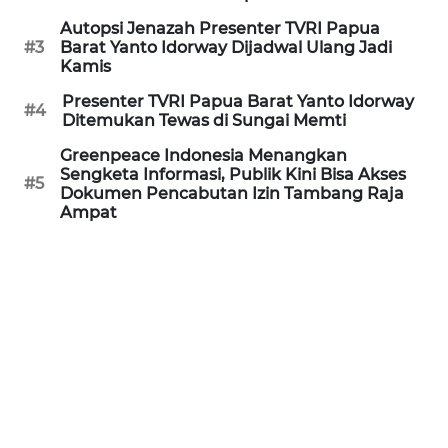
Autopsi Jenazah Presenter TVRI Papua
WN
#3
Barat Yanto Idorway Dijadwal Ulang Jadi
PRIANGAN
Kamis
TIMUR
Presenter TVRI Papua Barat Yanto Idorway
#4
Ditemukan Tewas di Sungai Memti
WN
SEMARANG
Greenpeace Indonesia Menangkan
Sengketa Informasi, Publik Kini Bisa Akses
#5
Dokumen Pencabutan Izin Tambang Raja
WN
Ampat
SOLO
WN
BOROBUDUR
WN
MADURA
WN
SURABAYA