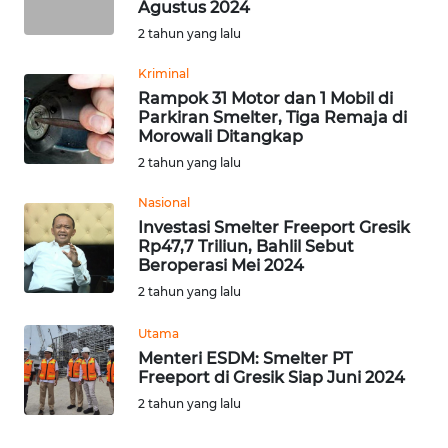
Agustus 2024
2 tahun yang lalu
WN
NUSANTARA
Kriminal
Rampok 31 Motor dan 1 Mobil di
WN
Parkiran Smelter, Tiga Remaja di
Morowali Ditangkap
JOGJA
2 tahun yang lalu
WN
Nasional
JATIM
Investasi Smelter Freeport Gresik
Rp47,7 Triliun, Bahlil Sebut
WN
Beroperasi Mei 2024
BALI
2 tahun yang lalu
Utama
WN
Menteri ESDM: Smelter PT
KALBAR
Freeport di Gresik Siap Juni 2024
2 tahun yang lalu
WN
KALTENG