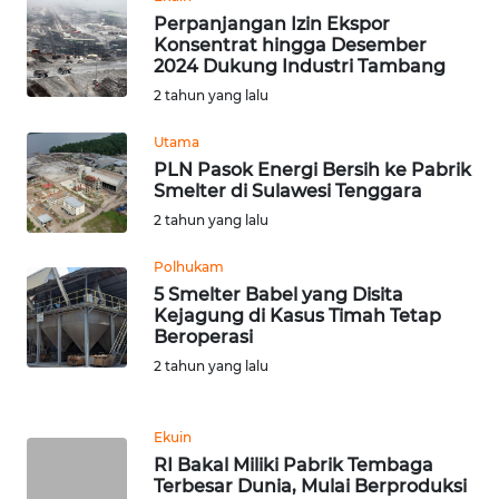
Perpanjangan Izin Ekspor
Konsentrat hingga Desember
WN
2024 Dukung Industri Tambang
BABEL
2 tahun yang lalu
WN
Utama
SUMBAR
PLN Pasok Energi Bersih ke Pabrik
Smelter di Sulawesi Tenggara
WN
2 tahun yang lalu
SUMSEL
Polhukam
5 Smelter Babel yang Disita
WN
Kejagung di Kasus Timah Tetap
BENGKULU
Beroperasi
2 tahun yang lalu
WN
LAMPUNG
Ekuin
WN
RI Bakal Miliki Pabrik Tembaga
Terbesar Dunia, Mulai Berproduksi
JATENG