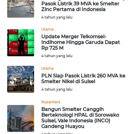
Pasok Listrik 39 MVA ke Smelter
WN
Zinc Pertama di Indonesia
SUMEDANG
4 tahun yang lalu
WN
Utama
CIANJUR
Update Merger Telkomsel-
Indihome Hingga Garuda Dapat
Rp 725 M
WN
KEPULAUAN
4 tahun yang lalu
SERIBU
Utama
PLN Siap Pasok Listrik 260 MVA ke
WN
Smelter Nikel di Sulsel
TANGERANG
4 tahun yang lalu
WN
Nusantara
BINJAI
Bangun Smelter Canggih
Berteknologi HPAL di Sorowako
Sulsel, Vale Indonesia (INCO)
WN
Gandeng Huayou
CIREBON