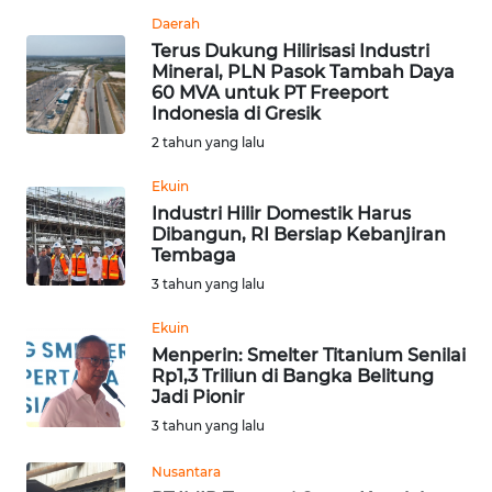
Daerah
WN
Terus Dukung Hilirisasi Industri
KALTARA
Mineral, PLN Pasok Tambah Daya
60 MVA untuk PT Freeport
Indonesia di Gresik
WN
2 tahun yang lalu
KALSEL
Ekuin
WN
Industri Hilir Domestik Harus
KALTIM
Dibangun, RI Bersiap Kebanjiran
Tembaga
WN
3 tahun yang lalu
SULSEL
Ekuin
Menperin: Smelter Titanium Senilai
WN
Rp1,3 Triliun di Bangka Belitung
GORONTALO
Jadi Pionir
3 tahun yang lalu
WN
SULUT
Nusantara