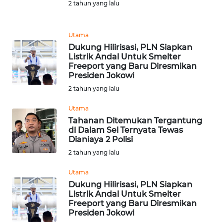
2 tahun yang lalu
REDAKSI
KARIR
Utama
Dukung Hilirisasi, PLN Siapkan
Listrik Andal Untuk Smelter
DISCLAIMER
Freeport yang Baru Diresmikan
Presiden Jokowi
Wahana
2 tahun yang lalu
News
Regional
Utama
Tahanan Ditemukan Tergantung
WN
di Dalam Sel Ternyata Tewas
SUMUT
Dianiaya 2 Polisi
2 tahun yang lalu
WN
Utama
JAKARTA
Dukung Hilirisasi, PLN Siapkan
Listrik Andal Untuk Smelter
WN
Freeport yang Baru Diresmikan
JABAR
Presiden Jokowi