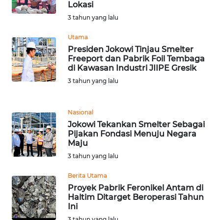
Lokasi
3 tahun yang lalu
WN
TAPANULI
Utama
SELATAN
Presiden Jokowi Tinjau Smelter
Freeport dan Pabrik Foil Tembaga
di Kawasan Industri JIIPE Gresik
WN
3 tahun yang lalu
TANJUNG
LESUNG
Nasional
WN
Jokowi Tekankan Smelter Sebagai
KARO
Pijakan Fondasi Menuju Negara
Maju
WN
3 tahun yang lalu
SIMALUNGUN
Berita Utama
Proyek Pabrik Feronikel Antam di
WN
Haltim Ditarget Beroperasi Tahun
LABUHANBATU
Ini
3 tahun yang lalu