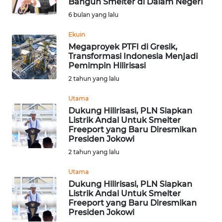
Bangun Smelter di Dalam Negeri
Informasi
6 bulan yang lalu
INDEKS
Ekuin
BERITA
Megaproyek PTFI di Gresik,
Transformasi Indonesia Menjadi
Pemimpin Hilirisasi
KONTAK
2 tahun yang lalu
KAMI
Utama
INFO
Dukung Hilirisasi, PLN Siapkan
IKLAN
Listrik Andal Untuk Smelter
Freeport yang Baru Diresmikan
Presiden Jokowi
TENTANG
2 tahun yang lalu
KAMI
Utama
PEDOMAN
Dukung Hilirisasi, PLN Siapkan
MEDIA
Listrik Andal Untuk Smelter
SIBER
Freeport yang Baru Diresmikan
Presiden Jokowi