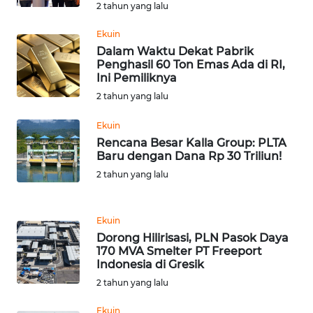
2 tahun yang lalu
WN
Ekuin
SERAMBI
Dalam Waktu Dekat Pabrik
Penghasil 60 Ton Emas Ada di RI,
Ini Pemiliknya
WN
2 tahun yang lalu
JAMBI
Ekuin
WN
Rencana Besar Kalla Group: PLTA
SULTRA
Baru dengan Dana Rp 30 Triliun!
2 tahun yang lalu
WN
NTB
Ekuin
Dorong Hilirisasi, PLN Pasok Daya
WN
170 MVA Smelter PT Freeport
SULTENG
Indonesia di Gresik
2 tahun yang lalu
WN
SULBAR
Ekuin