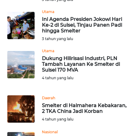
WN
TAPANULI
Utama
TENGAH
Ini Agenda Presiden Jokowi Hari
Ke-2 di Sulsel, Tinjau Panen Padi
hingga Smelter
WN DELI
3 tahun yang lalu
SERDANG
Utama
WN
Dukung Hilirisasi Industri, PLN
TEBING
Tambah Layanan Ke Smelter di
TINGGI
Sulsel 170 MVA
4 tahun yang lalu
WN
PAKPAK
Daerah
Smelter di Halmahera Kebakaran,
WN
2 TKA China Jadi Korban
KARAWANG
4 tahun yang lalu
WN
Nasional
BEKASI