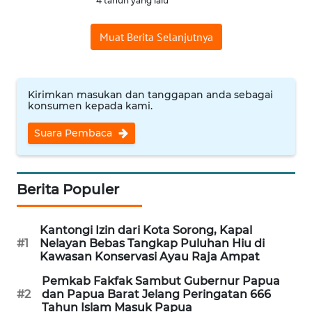
4 tahun yang lalu
WN
Muat Berita Selanjutnya
INDRAMAYU
WN
KUNINGAN
Kirimkan masukan dan tanggapan anda sebagai
konsumen kepada kami.
WN
Suara Pembaca
MAJALENGKA
WN
Berita Populer
SUBANG
WN
Kantongi Izin dari Kota Sorong, Kapal
#1
Nelayan Bebas Tangkap Puluhan Hiu di
SUKABUMI
Kawasan Konservasi Ayau Raja Ampat
Pemkab Fakfak Sambut Gubernur Papua
WN
#2
dan Papua Barat Jelang Peringatan 666
PURWAKARTA
Tahun Islam Masuk Papua