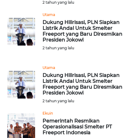
2 tahun yang lalu
WN
Utama
BANTEN
Dukung Hilirisasi, PLN Siapkan
Listrik Andal Untuk Smelter
WN
Freeport yang Baru Diresmikan
NTT
Presiden Jokowi
2 tahun yang lalu
WN
KEPRI
Utama
Dukung Hilirisasi, PLN Siapkan
WN
Listrik Andal Untuk Smelter
PAPUA
Freeport yang Baru Diresmikan
Presiden Jokowi
WN
2 tahun yang lalu
PAPUA
Ekuin
BARAT
Pemerintah Resmikan
Operasionalisasi Smelter PT
WN
Freeport Indonesia
RIAU