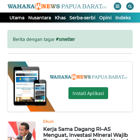
Utama
Nusantara
Khas
Serba-serbi
Opini
Indeks
WAHANA
Tutup
TV
Berita dengan tagar
#smelter
UTAMA
NUSANTARA
KHAS
Install Aplikasi
SERBA-
SERBI
Ekuin
Kerja Sama Dagang RI–AS
OPINI
Menguat, Investasi Mineral Wajib