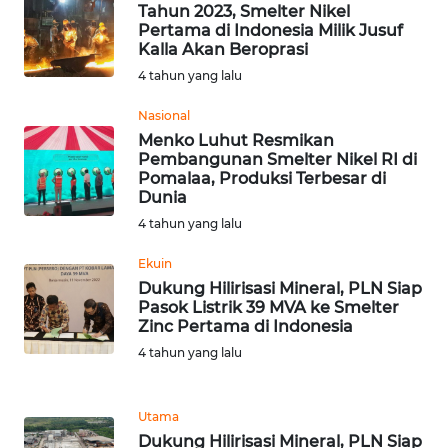
Tahun 2023, Smelter Nikel
Pertama di Indonesia Milik Jusuf
Kalla Akan Beroprasi
WN
BOGOR
4 tahun yang lalu
Nasional
WN
Menko Luhut Resmikan
DEPOK
Pembangunan Smelter Nikel RI di
Pomalaa, Produksi Terbesar di
Dunia
WN
TAPANULI
4 tahun yang lalu
UTARA
Ekuin
Dukung Hilirisasi Mineral, PLN Siap
WN
Pasok Listrik 39 MVA ke Smelter
SAMOSIR
Zinc Pertama di Indonesia
4 tahun yang lalu
WN
PADANG
LAWAS
Utama
Dukung Hilirisasi Mineral, PLN Siap