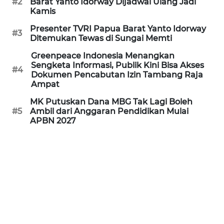
#2
Barat Yanto Idorway Dijadwal Ulang Jadi
REDAKSI
Kamis
Presenter TVRI Papua Barat Yanto Idorway
KARIR
#3
Ditemukan Tewas di Sungai Memti
Greenpeace Indonesia Menangkan
DISCLAIMER
Sengketa Informasi, Publik Kini Bisa Akses
#4
Dokumen Pencabutan Izin Tambang Raja
Wahana
Ampat
News
MK Putuskan Dana MBG Tak Lagi Boleh
Regional
#5
Ambil dari Anggaran Pendidikan Mulai
APBN 2027
WN
SUMUT
WN
JAKARTA
WN
JABAR