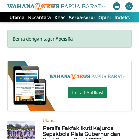
Utama
Nusantara
Khas
Serba-serbi
Opini
Indeks
WAHANA
Tutup
TV
Berita dengan tagar
#persifa
UTAMA
NUSANTARA
KHAS
Install Aplikasi
SERBA-
SERBI
Utama
Persifa Fakfak Ikuti Kejurda
OPINI
Sepakbola Piala Gubernur dan