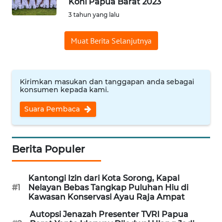
Koni Papua Barat 2023
Informasi
3 tahun yang lalu
INDEKS
Muat Berita Selanjutnya
BERITA
KONTAK
KAMI
Kirimkan masukan dan tanggapan anda sebagai
konsumen kepada kami.
INFO
Suara Pembaca
IKLAN
TENTANG
Berita Populer
KAMI
Kantongi Izin dari Kota Sorong, Kapal
PEDOMAN
#1
Nelayan Bebas Tangkap Puluhan Hiu di
MEDIA
Kawasan Konservasi Ayau Raja Ampat
SIBER
Autopsi Jenazah Presenter TVRI Papua