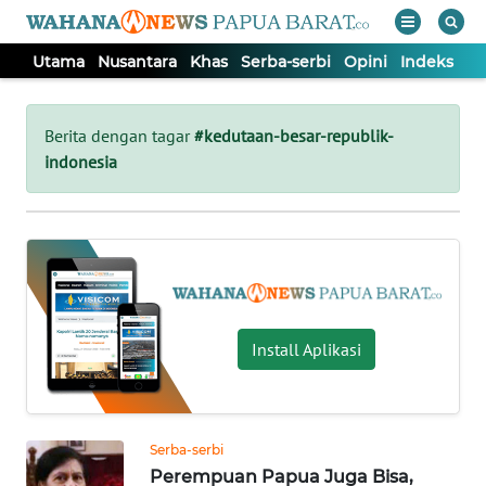
Utama
Nusantara
Khas
Serba-serbi
Opini
Indeks
WAHANA
Tutup
TV
Berita dengan tagar
#kedutaan-besar-republik-
indonesia
UTAMA
NUSANTARA
KHAS
Install Aplikasi
SERBA-
SERBI
Serba-serbi
OPINI
Perempuan Papua Juga Bisa,