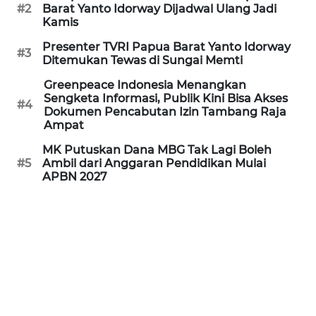
REDAKSI
#2
Barat Yanto Idorway Dijadwal Ulang Jadi
Kamis
KARIR
Presenter TVRI Papua Barat Yanto Idorway
#3
Ditemukan Tewas di Sungai Memti
DISCLAIMER
Greenpeace Indonesia Menangkan
Sengketa Informasi, Publik Kini Bisa Akses
#4
Dokumen Pencabutan Izin Tambang Raja
Wahana
Ampat
News
Regional
MK Putuskan Dana MBG Tak Lagi Boleh
#5
Ambil dari Anggaran Pendidikan Mulai
APBN 2027
WN
SUMUT
WN
JAKARTA
WN
JABAR