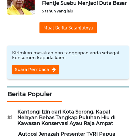
Fientje Suebu Menjadi Duta Besar
Informasi
5 tahun yang lalu
INDEKS
BERITA
Muat Berita Selanjutnya
KONTAK
KAMI
Kirimkan masukan dan tanggapan anda sebagai
konsumen kepada kami.
INFO
Suara Pembaca
IKLAN
TENTANG
Berita Populer
KAMI
PEDOMAN
Kantongi Izin dari Kota Sorong, Kapal
MEDIA
#1
Nelayan Bebas Tangkap Puluhan Hiu di
SIBER
Kawasan Konservasi Ayau Raja Ampat
Autopsi Jenazah Presenter TVRI Papua