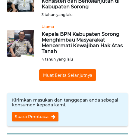
Konsisten dan Berkelanjutan di
Kabupaten Sorong
Informasi
3 tahun yang lalu
INDEKS
BERITA
Utama
Kepala BPN Kabupaten Sorong
Menghimbau Masyarakat
KONTAK
Mencermati Kewajiban Hak Atas
KAMI
Tanah
4 tahun yang lalu
INFO
IKLAN
Muat Berita Selanjutnya
TENTANG
KAMI
Kirimkan masukan dan tanggapan anda sebagai
konsumen kepada kami.
PEDOMAN
MEDIA
Suara Pembaca
SIBER