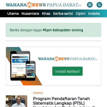
Utama
Nusantara
Khas
Serba-serbi
Opini
Indeks
WAHANA
Tutup
TV
Berita dengan tagar
#bpn-kabupaten-sorong
UTAMA
NUSANTARA
KHAS
Install Aplikasi
SERBA-
SERBI
Utama
Program Pendaftaran Tanah
OPINI
Sistematis Lengkap (PTSL)