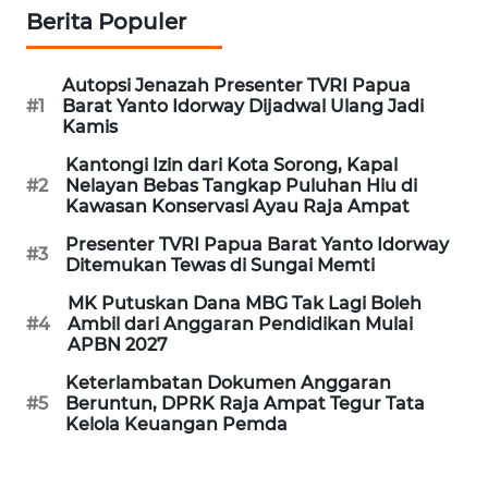
REDAKSI
Berita Populer
KARIR
Autopsi Jenazah Presenter TVRI Papua
#1
Barat Yanto Idorway Dijadwal Ulang Jadi
Kamis
DISCLAIMER
Kantongi Izin dari Kota Sorong, Kapal
Wahana
#2
Nelayan Bebas Tangkap Puluhan Hiu di
News
Kawasan Konservasi Ayau Raja Ampat
Regional
Presenter TVRI Papua Barat Yanto Idorway
#3
Ditemukan Tewas di Sungai Memti
WN
MK Putuskan Dana MBG Tak Lagi Boleh
SUMUT
#4
Ambil dari Anggaran Pendidikan Mulai
APBN 2027
WN
Keterlambatan Dokumen Anggaran
JAKARTA
#5
Beruntun, DPRK Raja Ampat Tegur Tata
Kelola Keuangan Pemda
WN
JABAR