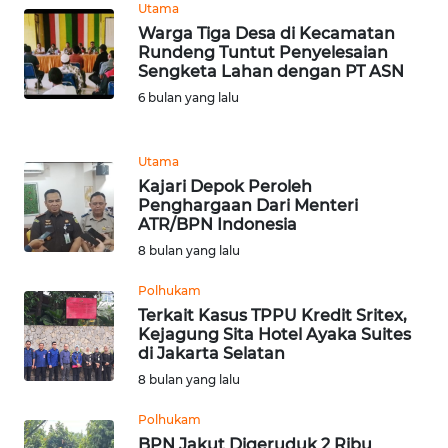
Utama
Warga Tiga Desa di Kecamatan
WN
Rundeng Tuntut Penyelesaian
KALTARA
Sengketa Lahan dengan PT ASN
6 bulan yang lalu
WN
KALSEL
Utama
WN
Kajari Depok Peroleh
Penghargaan Dari Menteri
KALTIM
ATR/BPN Indonesia
8 bulan yang lalu
WN
SULSEL
Polhukam
Terkait Kasus TPPU Kredit Sritex,
WN
Kejagung Sita Hotel Ayaka Suites
di Jakarta Selatan
GORONTALO
8 bulan yang lalu
WN
Polhukam
SULUT
BPN Jakut Digeruduk 2 Ribu