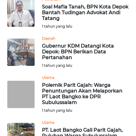
Soal Mafia Tanah, BPN Kota Depok
Bantah Tudingan Advokat Andi
WN
Tatang
BOGOR
1 tahun yang lalu
WN
Daerah
DEPOK
Gubernur KDM Datangi Kota
Depok: BPN Berikan Data
Pertanahan
WN
1 tahun yang lalu
TAPANULI
UTARA
Utama
Polemik Parit Gajah: Warga
WN
Penuntungan Akan Melaporkan
SAMOSIR
PT Laot Bangko ke DPR
Subulussalam
1 tahun yang lalu
WN
PADANG
Utama
LAWAS
PT. Laot Bangko Gali Parit Gajah,
Puluhan Warga Subulussalam