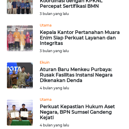
Koordinasi dengan KPKNL
Percepat Sertifikasi BMN
WN
3 bulan yang lalu
BABEL
Utama
Kepala Kantor Pertanahan Muara
WN
Enim Siap Perkuat Layanan dan
SUMBAR
Integritas
3 bulan yang lalu
WN
SUMSEL
Ekuin
Aturan Baru Menkeu Purbaya:
Rusak Fasilitas Instansi Negara
WN
Dikenakan Denda
BENGKULU
4 bulan yang lalu
WN
Utama
LAMPUNG
Perkuat Kepastian Hukum Aset
Negara, BPN Sumsel Gandeng
Kejati
WN
4 bulan yang lalu
JATENG