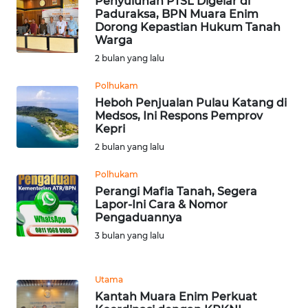
Penyuluhan PTSL Digelar di
Paduraksa, BPN Muara Enim
Dorong Kepastian Hukum Tanah
WN
Warga
SERAMBI
2 bulan yang lalu
WN
Polhukam
JAMBI
Heboh Penjualan Pulau Katang di
Medsos, Ini Respons Pemprov
Kepri
WN
2 bulan yang lalu
SULTRA
Polhukam
WN
Perangi Mafia Tanah, Segera
NTB
Lapor-Ini Cara & Nomor
Pengaduannya
3 bulan yang lalu
WN
SULTENG
Utama
WN
Kantah Muara Enim Perkuat
SULBAR