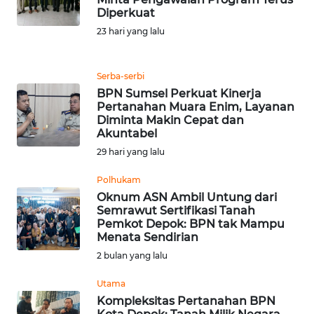
REDAKSI
Diperkuat
23 hari yang lalu
KARIR
Serba-serbi
DISCLAIMER
BPN Sumsel Perkuat Kinerja
Pertanahan Muara Enim, Layanan
Wahana
Diminta Makin Cepat dan
News
Akuntabel
Regional
29 hari yang lalu
Polhukam
WN
SUMUT
Oknum ASN Ambil Untung dari
Semrawut Sertifikasi Tanah
Pemkot Depok: BPN tak Mampu
WN
Menata Sendirian
JAKARTA
2 bulan yang lalu
Utama
WN
JABAR
Kompleksitas Pertanahan BPN