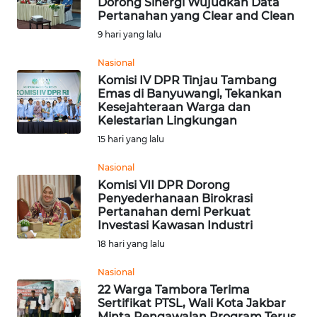
Dorong Sinergi Wujudkan Data
Pertanahan yang Clear and Clean
Informasi
9 hari yang lalu
INDEKS
BERITA
Nasional
Komisi IV DPR Tinjau Tambang
Emas di Banyuwangi, Tekankan
KONTAK
Kesejahteraan Warga dan
KAMI
Kelestarian Lingkungan
15 hari yang lalu
INFO
IKLAN
Nasional
Komisi VII DPR Dorong
Penyederhanaan Birokrasi
TENTANG
Pertanahan demi Perkuat
KAMI
Investasi Kawasan Industri
18 hari yang lalu
PEDOMAN
MEDIA
Nasional
SIBER
22 Warga Tambora Terima
Sertifikat PTSL, Wali Kota Jakbar
Minta Pengawalan Program Terus