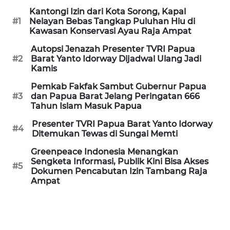
Kantongi Izin dari Kota Sorong, Kapal
WN
#1
Nelayan Bebas Tangkap Puluhan Hiu di
PRIANGAN
Kawasan Konservasi Ayau Raja Ampat
TIMUR
Autopsi Jenazah Presenter TVRI Papua
#2
Barat Yanto Idorway Dijadwal Ulang Jadi
WN
Kamis
SEMARANG
Pemkab Fakfak Sambut Gubernur Papua
#3
dan Papua Barat Jelang Peringatan 666
WN
Tahun Islam Masuk Papua
SOLO
Presenter TVRI Papua Barat Yanto Idorway
#4
Ditemukan Tewas di Sungai Memti
WN
BOROBUDUR
Greenpeace Indonesia Menangkan
Sengketa Informasi, Publik Kini Bisa Akses
#5
Dokumen Pencabutan Izin Tambang Raja
WN
Ampat
MADURA
WN
SURABAYA