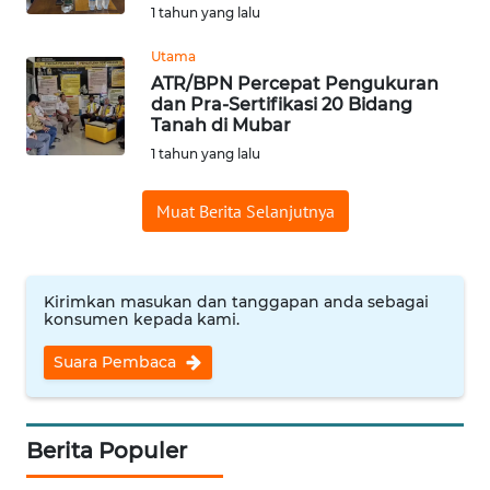
1 tahun yang lalu
WN
Utama
INDRAMAYU
ATR/BPN Percepat Pengukuran
dan Pra-Sertifikasi 20 Bidang
WN
Tanah di Mubar
KUNINGAN
1 tahun yang lalu
WN
Muat Berita Selanjutnya
MAJALENGKA
WN
Kirimkan masukan dan tanggapan anda sebagai
SUBANG
konsumen kepada kami.
WN
Suara Pembaca
SUKABUMI
WN
Berita Populer
PURWAKARTA