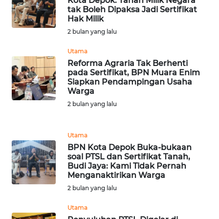
Kota Depok: Tanah Milik Negara
tak Boleh Dipaksa Jadi Sertifikat
WN
Hak Milik
BANTEN
2 bulan yang lalu
Utama
WN
NTT
Reforma Agraria Tak Berhenti
pada Sertifikat, BPN Muara Enim
Siapkan Pendampingan Usaha
WN
Warga
KEPRI
2 bulan yang lalu
WN
PAPUA
Utama
BPN Kota Depok Buka-bukaan
soal PTSL dan Sertifikat Tanah,
WN
Budi Jaya: Kami Tidak Pernah
PAPUA
Menganaktirikan Warga
BARAT
2 bulan yang lalu
WN
Utama
RIAU