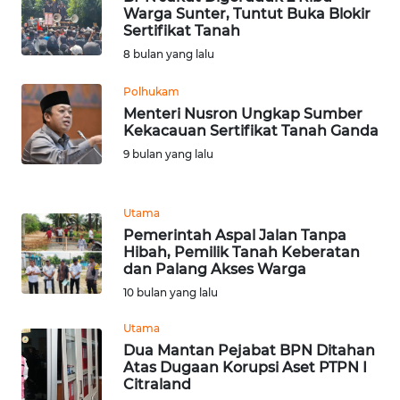
Warga Sunter, Tuntut Buka Blokir
WN
Sertifikat Tanah
MALUKU
8 bulan yang lalu
Polhukam
WN
Menteri Nusron Ungkap Sumber
MALUT
Kekacauan Sertifikat Tanah Ganda
9 bulan yang lalu
WN
DAIRI
Utama
WN
Pemerintah Aspal Jalan Tanpa
DANAU
Hibah, Pemilik Tanah Keberatan
TOBA
dan Palang Akses Warga
10 bulan yang lalu
WN
Utama
NIAS
Dua Mantan Pejabat BPN Ditahan
Atas Dugaan Korupsi Aset PTPN I
WN
Citraland
LANGKAT