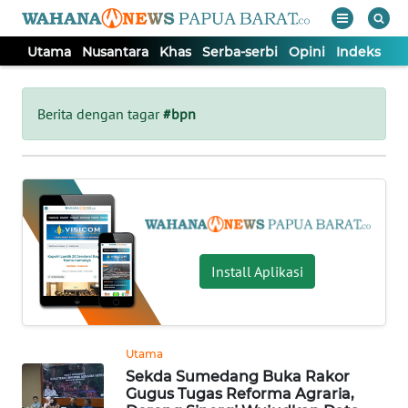
Utama
Nusantara
Khas
Serba-serbi
Opini
Indeks
WAHANA
Tutup
TV
Berita dengan tagar
#bpn
UTAMA
NUSANTARA
KHAS
Install Aplikasi
SERBA-
SERBI
Utama
Sekda Sumedang Buka Rakor
OPINI
Gugus Tugas Reforma Agraria,