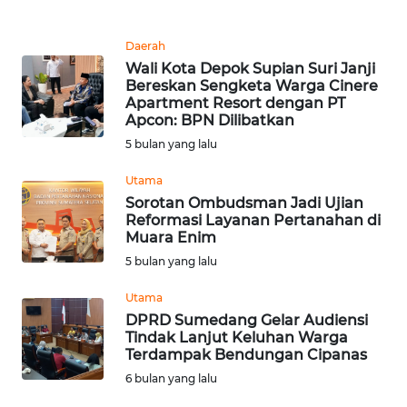
WN
Daerah
NUSANTARA
Wali Kota Depok Supian Suri Janji
Bereskan Sengketa Warga Cinere
Apartment Resort dengan PT
WN
Apcon: BPN Dilibatkan
JOGJA
5 bulan yang lalu
WN
Utama
JATIM
Sorotan Ombudsman Jadi Ujian
Reformasi Layanan Pertanahan di
Muara Enim
WN
BALI
5 bulan yang lalu
Utama
WN
DPRD Sumedang Gelar Audiensi
KALBAR
Tindak Lanjut Keluhan Warga
Terdampak Bendungan Cipanas
WN
6 bulan yang lalu
KALTENG