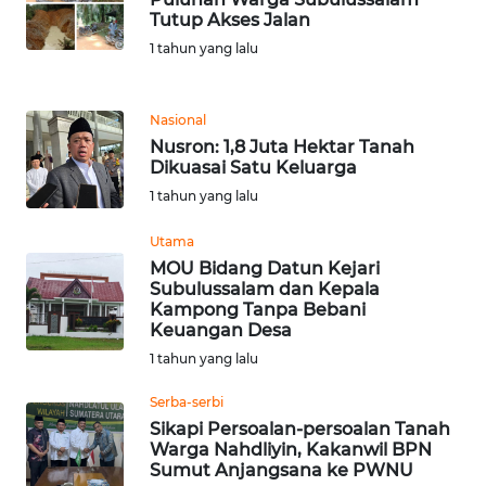
WN
Tutup Akses Jalan
SUMEDANG
1 tahun yang lalu
WN
CIANJUR
Nasional
Nusron: 1,8 Juta Hektar Tanah
Dikuasai Satu Keluarga
WN
1 tahun yang lalu
KEPULAUAN
SERIBU
Utama
MOU Bidang Datun Kejari
WN
Subulussalam dan Kepala
TANGERANG
Kampong Tanpa Bebani
Keuangan Desa
1 tahun yang lalu
WN
BINJAI
Serba-serbi
Sikapi Persoalan-persoalan Tanah
WN
Warga Nahdliyin, Kakanwil BPN
CIREBON
Sumut Anjangsana ke PWNU