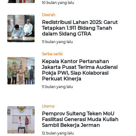
10 bulan yang lalu
Daerah
WN
TAPANULI
Redistribusi Lahan 2025: Garut
Tetapkan 1.911 Bidang Tanah
SELATAN
dalam Sidang GTRA
11 bulan yang lalu
WN
TANJUNG
Serba-serbi
LESUNG
Kepala Kantor Pertanahan
Jakarta Pusat Terima Audiensi
Pokja PWI, Siap Kolaborasi
WN
Perkuat Kinerja
KARO
11 bulan yang lalu
WN
SIMALUNGUN
Utama
Pemprov Sulteng Teken MoU
WN
Fasilitasi Generasi Muda Kuliah
LABUHANBATU
Sambil Bekerja Jerman
12 bulan yang lalu