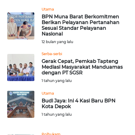
WN
Utama
TAPANULI
BPN Muna Barat Berkomitmen
TENGAH
Berikan Pelayanan Pertanahan
Sesuai Standar Pelayanan
WN DELI
Nasional
SERDANG
12 bulan yang lalu
Serba-serbi
WN
Gerak Cepat, Pemkab Tapteng
TEBING
Mediasi Masyarakat Manduamas
TINGGI
dengan PT SGSR
1 tahun yang lalu
WN
PAKPAK
Utama
Budi Jaya: Ini 4 Kasi Baru BPN
WN
Kota Depok
KARAWANG
1 tahun yang lalu
WN
Polhukam
BEKASI