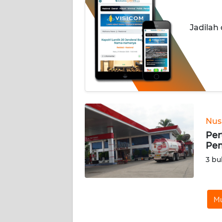
INDEKS
Jadilah
BERITA
KONTAK
KAMI
INFO
IKLAN
Nus
TENTANG
Per
KAMI
Pen
3 bu
PEDOMAN
MEDIA
SIBER
Mu
REDAKSI