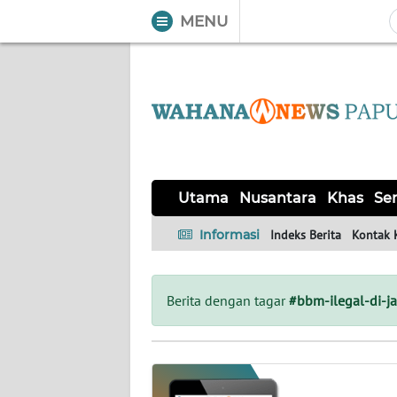
MENU
WAHANA
Tutup
TV
UTAMA
NUSANTARA
Utama
Nusantara
Khas
Ser
KHAS
Informasi
Indeks Berita
Kontak 
SERBA-
SERBI
Berita dengan tagar
#bbm-ilegal-di-j
OPINI
Informasi