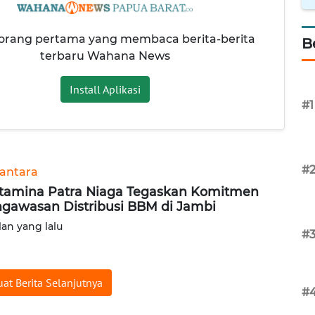
 orang pertama yang membaca berita-berita
B
terbaru Wahana News
Install Aplikasi
#1
#
antara
tamina Patra Niaga Tegaskan Komitmen
gawasan Distribusi BBM di Jambi
lan yang lalu
#
at Berita Selanjutnya
#