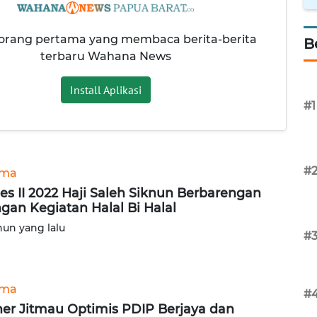
 orang pertama yang membaca berita-berita
B
terbaru Wahana News
Install Aplikasi
#1
#
ama
es II 2022 Haji Saleh Siknun Berbarengan
gan Kegiatan Halal Bi Halal
hun yang lalu
#
ama
#
er Jitmau Optimis PDIP Berjaya dan