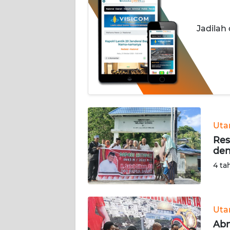
INDEKS
Jadilah
BERITA
KONTAK
KAMI
INFO
IKLAN
Ut
TENTANG
Res
KAMI
den
4 ta
PEDOMAN
MEDIA
SIBER
Ut
REDAKSI
Abn