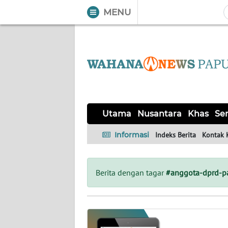
MENU
WAHANA
Tutup
TV
UTAMA
NUSANTARA
Utama
Nusantara
Khas
Ser
KHAS
Informasi
Indeks Berita
Kontak 
SERBA-
SERBI
Berita dengan tagar
#anggota-dprd-p
OPINI
Informasi