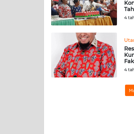
Kon
Tah
KARIR
4 ta
DISCLAIMER
Ut
Wahana
Res
News
Regional
Kun
Fak
4 ta
WN
SUMUT
Mu
WN
JAKARTA
WN
JABAR