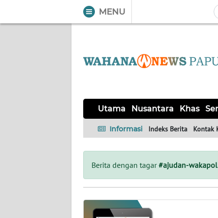
MENU
WAHANA
Tutup
TV
UTAMA
NUSANTARA
Utama
Nusantara
Khas
Ser
KHAS
Informasi
Indeks Berita
Kontak 
SERBA-
SERBI
Berita dengan tagar
#ajudan-wakapol
OPINI
Informasi