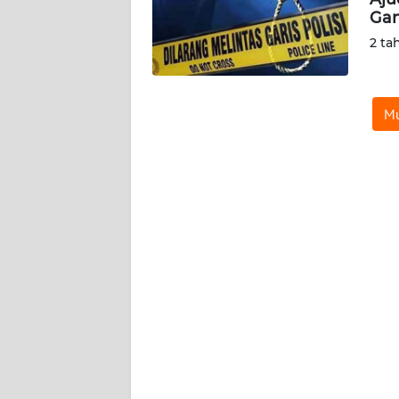
Gan
KARIR
2 ta
DISCLAIMER
Mu
Wahana
News
Regional
WN
SUMUT
WN
JAKARTA
WN
JABAR