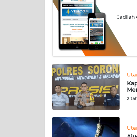
INDEKS
Jadilah
BERITA
KONTAK
KAMI
INFO
IKLAN
Ut
TENTANG
Kap
KAMI
Men
2 ta
PEDOMAN
MEDIA
SIBER
Ut
REDAKSI
Aju