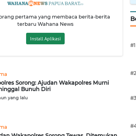
 orang pertama yang membaca berita-berita
B
terbaru Wahana News
Install Aplikasi
#1
#
ama
olres Sorong: Ajudan Wakapolres Murni
inggal Bunuh Diri
hun yang lalu
#
#
ama
dan Wakapolres Sorong Tewas, Ditemukan