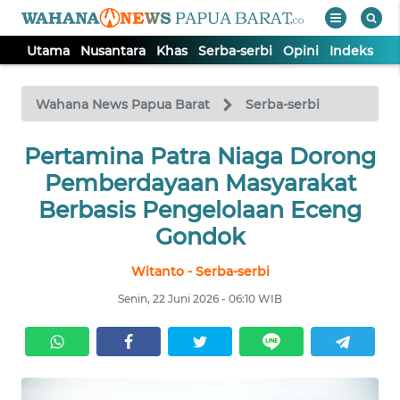
Utama
Nusantara
Khas
Serba-serbi
Opini
Indeks
WAHANA
Tutup
TV
Wahana News Papua Barat
Serba-serbi
Pertamina Patra Niaga Dorong
UTAMA
Pemberdayaan Masyarakat
NUSANTARA
Berbasis Pengelolaan Eceng
Gondok
KHAS
Witanto - Serba-serbi
Senin, 22 Juni 2026 - 06:10 WIB
SERBA-
SERBI
OPINI