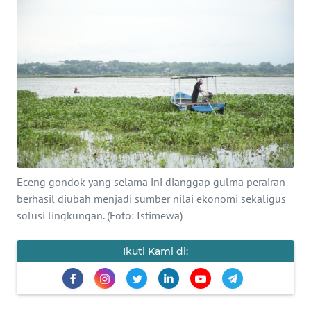
Informasi
INDEKS
BERITA
KONTAK
KAMI
INFO
IKLAN
Eceng gondok yang selama ini dianggap gulma perairan
berhasil diubah menjadi sumber nilai ekonomi sekaligus
TENTANG
solusi lingkungan. (Foto: Istimewa)
KAMI
Ikuti Kami di:
PEDOMAN
MEDIA
SIBER