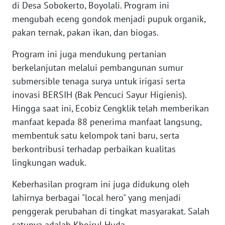
di Desa Sobokerto, Boyolali. Program ini
mengubah eceng gondok menjadi pupuk organik,
WN
pakan ternak, pakan ikan, dan biogas.
BABEL
Program ini juga mendukung pertanian
WN
berkelanjutan melalui pembangunan sumur
SUMBAR
submersible tenaga surya untuk irigasi serta
inovasi BERSIH (Bak Pencuci Sayur Higienis).
WN
Hingga saat ini, Ecobiz Cengklik telah memberikan
SUMSEL
manfaat kepada 88 penerima manfaat langsung,
WN
membentuk satu kelompok tani baru, serta
BENGKULU
berkontribusi terhadap perbaikan kualitas
lingkungan waduk.
WN
LAMPUNG
Keberhasilan program ini juga didukung oleh
lahirnya berbagai "local hero" yang menjadi
WN
penggerak perubahan di tingkat masyarakat. Salah
JATENG
satunya adalah Khoirul Huda.