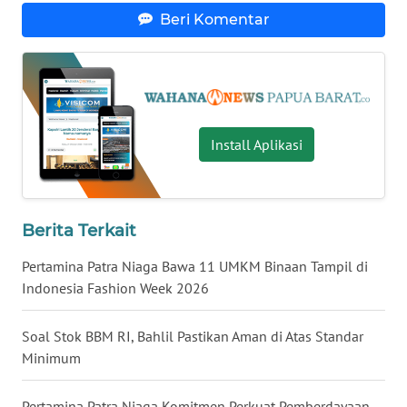
Beri Komentar
WN
KALTARA
WN
KALSEL
Install Aplikasi
WN
KALTIM
Berita Terkait
WN
SULSEL
Pertamina Patra Niaga Bawa 11 UMKM Binaan Tampil di
Indonesia Fashion Week 2026
WN
GORONTALO
Soal Stok BBM RI, Bahlil Pastikan Aman di Atas Standar
Minimum
WN
SULUT
Pertamina Patra Niaga Komitmen Perkuat Pemberdayaan