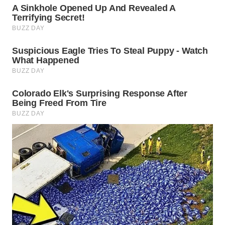
WN
SUMEDANG
WN
CIANJUR
WN
KEPULAUAN
SERIBU
WN
TANGERANG
WN
BINJAI
WN
CIREBON