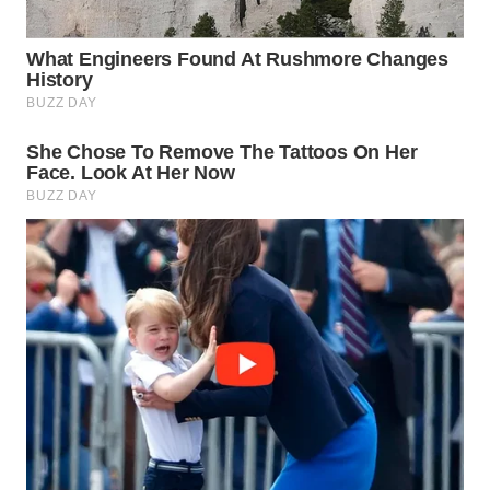
WN
PRIANGAN
TIMUR
WN
SEMARANG
WN
SOLO
WN
BOROBUDUR
WN
MADURA
WN
SURABAYA