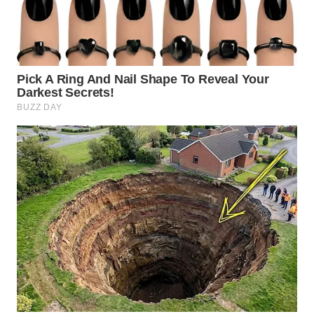
WN
BOGOR
WN
DEPOK
WN
TAPANULI
UTARA
WN
SAMOSIR
WN
PADANG
LAWAS