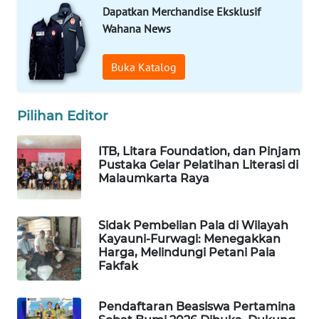
Dapatkan Merchandise Eksklusif
Wahana News
WAHANA
SPORT
Buka Katalog
WAHANA
UMKM
Pilihan Editor
WAHANA
SELEB
ITB, Litara Foundation, dan Pinjam
Pustaka Gelar Pelatihan Literasi di
Malaumkarta Raya
WAHANA
PERSONA
Sidak Pembelian Pala di Wilayah
Kayauni-Furwagi: Menegakkan
WAHANA
Harga, Melindungi Petani Pala
OTOMOTIF
Fakfak
WAHANA
Pendaftaran Beasiswa Pertamina
HEALTH