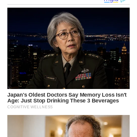
WN
TAPANULI
SELATAN
WN
TANJUNG
LESUNG
WN
KARO
WN
SIMALUNGUN
WN
LABUHANBATU