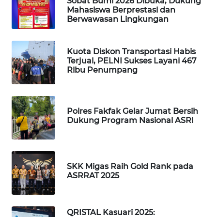
Sobat Bumi 2026 Dibuka, Dukung
Mahasiswa Berprestasi dan
WAHANA
Berwawasan Lingkungan
DESA
WISATA
Kuota Diskon Transportasi Habis
Terjual, PELNI Sukses Layani 467
LAPAK
Ribu Penumpang
WAHANA
Wahana
Network
Polres Fakfak Gelar Jumat Bersih
Dukung Program Nasional ASRI
KONSUMEN
LISTRIK
SKK Migas Raih Gold Rank pada
MASYARAKAT
ASRRAT 2025
KELISTRIKAN
WALINKI
QRISTAL Kasuari 2025:
ID