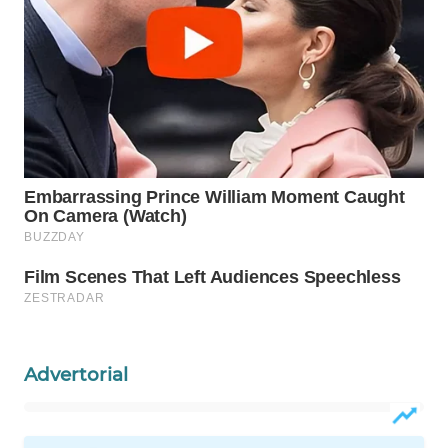
WAHANA
LISTRIK
WAHANA
TRAVEL
WAHANA
TV
WAHANANEWS
ID
WAHANANEWS
CO ID
Advertorial
WAHANANEWS
NET