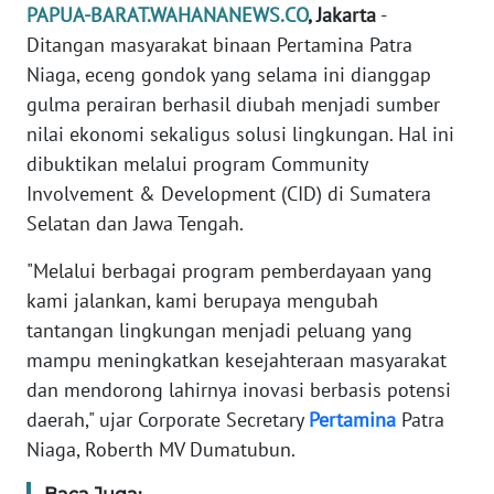
REDAKSI
PAPUA-BARAT.WAHANANEWS.CO
, Jakarta
-
Ditangan masyarakat binaan Pertamina Patra
KARIR
Niaga, eceng gondok yang selama ini dianggap
gulma perairan berhasil diubah menjadi sumber
DISCLAIMER
nilai ekonomi sekaligus solusi lingkungan. Hal ini
dibuktikan melalui program Community
Wahana
Involvement & Development (CID) di Sumatera
News
Selatan dan Jawa Tengah.
Regional
"Melalui berbagai program pemberdayaan yang
WN
kami jalankan, kami berupaya mengubah
SUMUT
tantangan lingkungan menjadi peluang yang
mampu meningkatkan kesejahteraan masyarakat
WN
dan mendorong lahirnya inovasi berbasis potensi
JAKARTA
daerah," ujar Corporate Secretary
Pertamina
Patra
Niaga, Roberth MV Dumatubun.
WN
JABAR