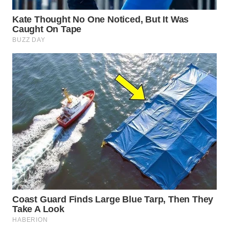
WN
NATUNA
WN
BINTAN
WN
MANDALIKA
WN
LIKUPANG
WN
LABUANBAJO
WN
BORNEO