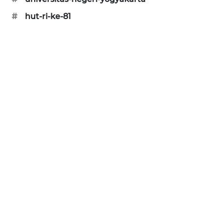
#
hut-ri-ke-81
SIBARAGAS
NEWS
METRO
SIANTAR
NEWS
METRO
MEDAN
NEWS
METRO
JAKARTA
NEWS
KRT
NEWS