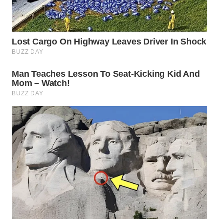
WN
INDRAMAYU
WN
KUNINGAN
WN
MAJALENGKA
WN
SUBANG
WN
SUKABUMI
WN
PURWAKARTA