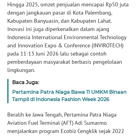
Hingga 2025, omzet penjualan mencapai Rp50 juta
dengan jangkauan pasar di Kota Palembang,
WN
Kabupaten Banyuasin, dan Kabupaten Lahat.
SERAMBI
Inovasi ini juga diperkenalkan dalam ajang
Indonesia International Environmental Technology
WN
JAMBI
and Innovation Expo & Conference (INVIROTECH)
pada 11-13 Juni 2026 lalu sebagai contoh
WN
pemberdayaan masyarakat berbasis pengelolaan
SULTRA
lingkungan.
WN
Baca Juga:
NTB
Pertamina Patra Niaga Bawa 11 UMKM Binaan
Tampil di Indonesia Fashion Week 2026
WN
SULTENG
Beralih ke Jawa Tengah, Pertamina Patra Niaga
Aviation Fuel Terminal (AFT) Adi Sumarmo
WN
menjalankan program Ecobiz Cengklik sejak 2022
SULBAR