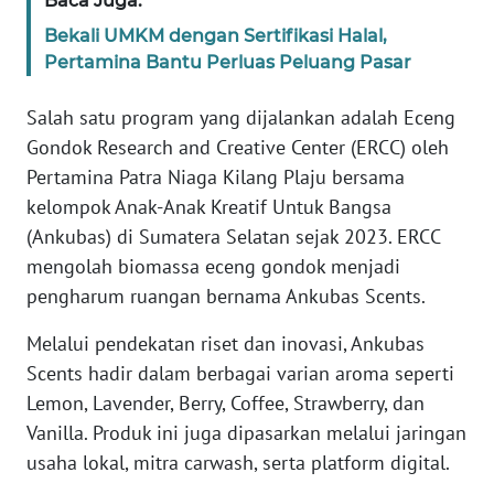
Baca Juga:
WN
Bekali UMKM dengan Sertifikasi Halal,
BANTEN
Pertamina Bantu Perluas Peluang Pasar
Salah satu program yang dijalankan adalah Eceng
WN
NTT
Gondok Research and Creative Center (ERCC) oleh
Pertamina Patra Niaga Kilang Plaju bersama
WN
kelompok Anak-Anak Kreatif Untuk Bangsa
KEPRI
(Ankubas) di Sumatera Selatan sejak 2023. ERCC
mengolah biomassa eceng gondok menjadi
WN
pengharum ruangan bernama Ankubas Scents.
PAPUA
Melalui pendekatan riset dan inovasi, Ankubas
WN
Scents hadir dalam berbagai varian aroma seperti
PAPUA
Lemon, Lavender, Berry, Coffee, Strawberry, dan
BARAT
Vanilla. Produk ini juga dipasarkan melalui jaringan
usaha lokal, mitra carwash, serta platform digital.
WN
RIAU