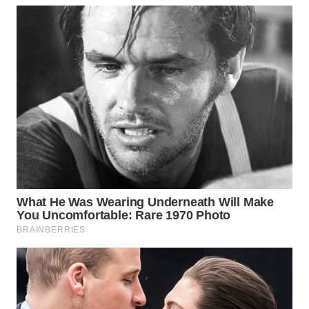
Wahana
Media
Group
WAHANA
NEWS
WAHANA
TANI
WAHANA
ADVOKAT
WAHANA
INFRASTRUKTUR
WAHANA
KONSUMEN