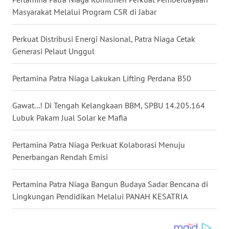
Masyarakat Melalui Program CSR di Jabar
WN
MALUKU
Perkuat Distribusi Energi Nasional, Patra Niaga Cetak
Generasi Pelaut Unggul
WN
MALUT
Pertamina Patra Niaga Lakukan Lifting Perdana B50
WN
DAIRI
Gawat...! Di Tengah Kelangkaan BBM, SPBU 14.205.164
Lubuk Pakam Jual Solar ke Mafia
WN
DANAU
Pertamina Patra Niaga Perkuat Kolaborasi Menuju
TOBA
Penerbangan Rendah Emisi
WN
Pertamina Patra Niaga Bangun Budaya Sadar Bencana di
NIAS
Lingkungan Pendidikan Melalui PANAH KESATRIA
WN
LANGKAT