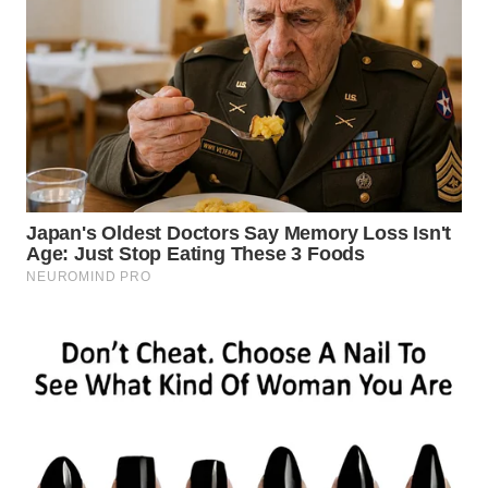
WN
TAPANULI
TENGAH
WN DELI
SERDANG
WN
TEBING
TINGGI
WN
PAKPAK
WN
KARAWANG
WN
BEKASI