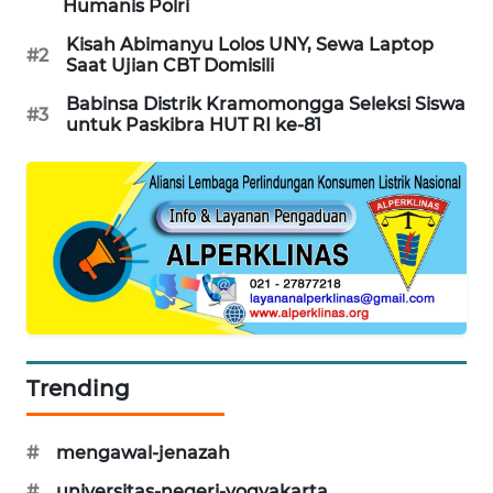
Humanis Polri
PORTAL
Kisah Abimanyu Lolos UNY, Sewa Laptop
#2
KONSUMEN
Saat Ujian CBT Domisili
Babinsa Distrik Kramomongga Seleksi Siswa
#3
FORWAMKI
untuk Paskibra HUT RI ke-81
ALPERKLINAS
FORJASIDA
TAMBANG
NEWS
SITUNGIR
Trending
NEWS
#
mengawal-jenazah
SIDIKALANG
NEWS
#
universitas-negeri-yogyakarta