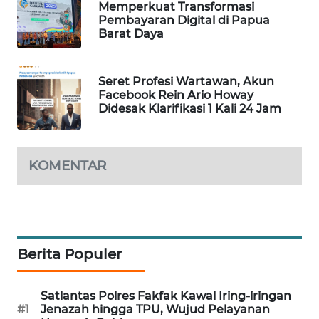
Memperkuat Transformasi
Pembayaran Digital di Papua
Barat Daya
MAWAKA
ID
Seret Profesi Wartawan, Akun
MARTABAT
Facebook Rein Ario Howay
NET
Didesak Klarifikasi 1 Kali 24 Jam
PLN
WATCH
KOMENTAR
MKLI
LPKKI
Berita Populer
LKKI
Satlantas Polres Fakfak Kawal Iring-iringan
KOPEKLIN
#1
Jenazah hingga TPU, Wujud Pelayanan