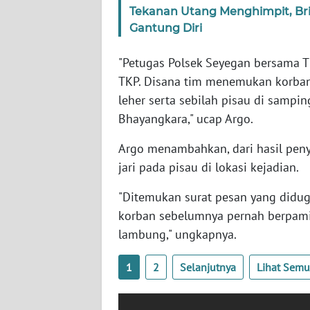
Tekanan Utang Menghimpit, Br
WN
Gantung Diri
SERAMBI
"Petugas Polsek Seyegan bersama 
WN
TKP. Disana tim menemukan korban
JAMBI
leher serta sebilah pisau di sampi
Bhayangkara," ucap Argo.
WN
SULTRA
Argo menambahkan, dari hasil peny
jari pada pisau di lokasi kejadian.
WN
NTB
"Ditemukan surat pesan yang diduga
korban sebelumnya pernah berpami
WN
lambung," ungkapnya.
SULTENG
1
2
Selanjutnya
Lihat Sem
WN
SULBAR