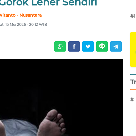
Gorok Leher Sendiri
itanto - Nusantara
#1
t, 15 Mei 2026 - 20:12 WIB
T
#