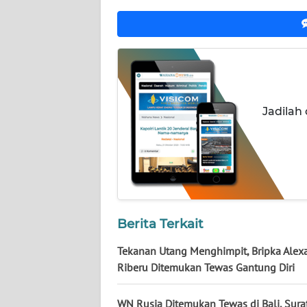
WN
NUSANTARA
WN
JOGJA
Jadilah
WN
JATIM
WN
BALI
WN
Berita Terkait
KALBAR
Tekanan Utang Menghimpit, Bripka Alex
WN
Riberu Ditemukan Tewas Gantung Diri
KALTENG
WN Rusia Ditemukan Tewas di Bali, Sura