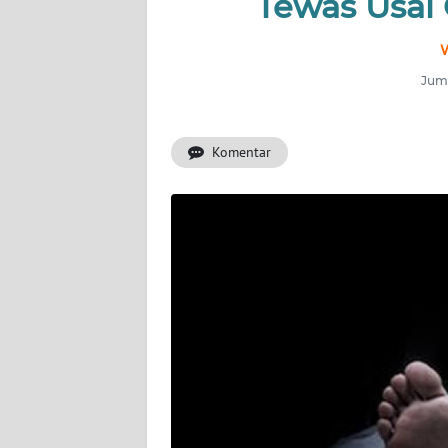
Tewas Usai 
INDEKS
W
BERITA
Juma
KONTAK
KAMI
Komentar
INFO
IKLAN
TENTANG
KAMI
PEDOMAN
MEDIA
SIBER
REDAKSI