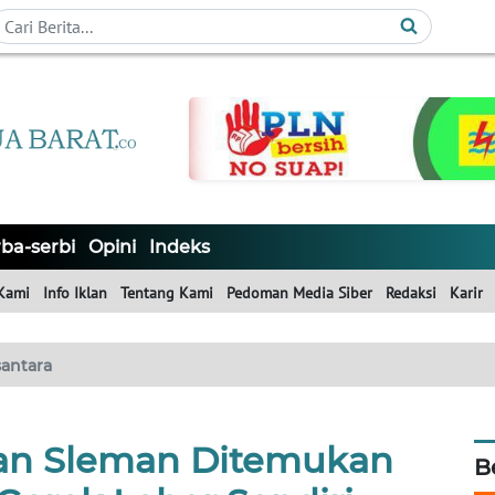
ba-serbi
Opini
Indeks
Kami
Info Iklan
Tentang Kami
Pedoman Media Siber
Redaksi
Karir
antara
an Sleman Ditemukan
B