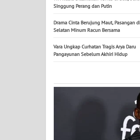
WN
Singgung Perang dan Putin
KALTARA
Drama Cinta Berujung Maut, Pasangan d
WN
Selatan Minum Racun Bersama
KALSEL
Vara Ungkap Curhatan Tragis Arya Daru
WN
Pangayunan Sebelum Akhiri Hidup
KALTIM
WN
SULSEL
WN
GORONTALO
WN
SULUT