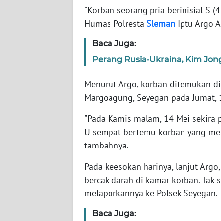
WN
"Korban seorang pria berinisial S (
BANTEN
Humas Polresta
Sleman
Iptu Argo A
WN
Baca Juga:
NTT
Perang Rusia-Ukraina, Kim Jong
WN
Menurut Argo, korban ditemukan d
KEPRI
Margoagung, Seyegan pada Jumat, 1
WN
"Pada Kamis malam, 14 Mei sekira p
PAPUA
U sempat bertemu korban yang meng
tambahnya.
WN
PAPUA
Pada keesokan harinya, lanjut Argo,
BARAT
bercak darah di kamar korban. Tak
melaporkannya ke Polsek Seyegan.
WN
RIAU
Baca Juga: