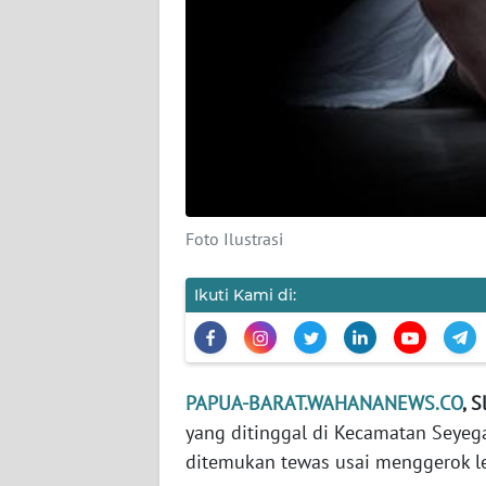
KARIR
DISCLAIMER
Wahana
News
Regional
Foto Ilustrasi
WN
SUMUT
Ikuti Kami di:
WN
JAKARTA
PAPUA-BARAT.WAHANANEWS.CO
, 
WN
yang ditinggal di Kecamatan Seyeg
JABAR
ditemukan tewas usai menggerok le