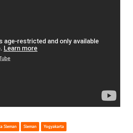
ta Sleman
Sleman
Yogyakarta