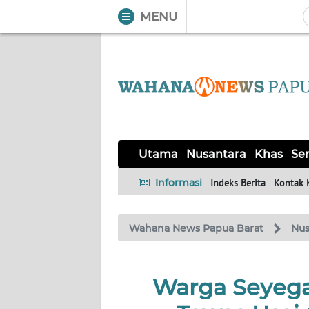
MENU
WAHANA
Tutup
TV
UTAMA
NUSANTARA
Utama
Nusantara
Khas
Ser
KHAS
Informasi
Indeks Berita
Kontak 
SERBA-
Wahana News Papua Barat
Nus
SERBI
OPINI
Warga Seyeg
Informasi