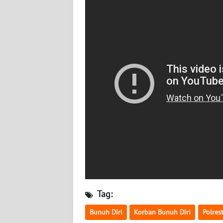
WN
BABEL
WN
SUMBAR
WN
SUMSEL
WN
BENGKULU
WN
LAMPUNG
Tag:
WN
JATENG
Bunuh Diri
Korban Bunuh Diri
Polres