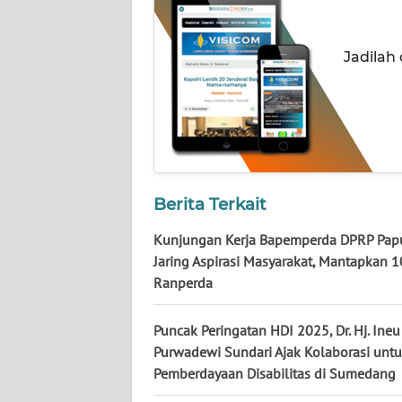
WN
NUSANTARA
Jadilah
WN
JOGJA
WN
JATIM
Berita Terkait
WN
BALI
Kunjungan Kerja Bapemperda DPRP Papu
Jaring Aspirasi Masyarakat, Mantapkan 
WN
Ranperda
KALBAR
Puncak Peringatan HDI 2025, Dr. Hj. Ineu
WN
Purwadewi Sundari Ajak Kolaborasi unt
KALTENG
Pemberdayaan Disabilitas di Sumedang