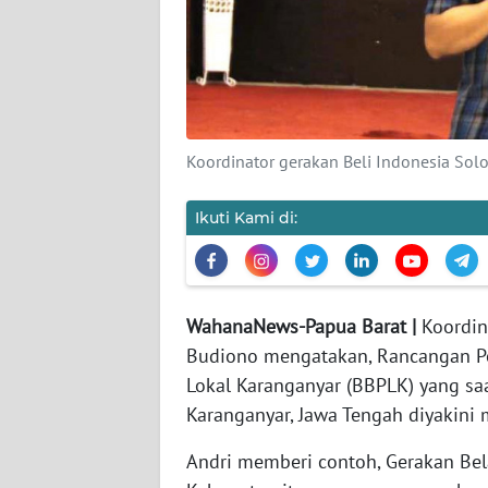
KARIR
DISCLAIMER
Wahana
Koordinator gerakan Beli Indonesia Solo 
News
Regional
Ikuti Kami di:
WN
SUMUT
WahanaNews-Papua Barat |
Koordin
WN
Budiono mengatakan, Rancangan Per
JAKARTA
Lokal Karanganyar (BBPLK) yang sa
Karanganyar, Jawa Tengah diyakin
WN
JABAR
Andri memberi contoh, Gerakan Bela