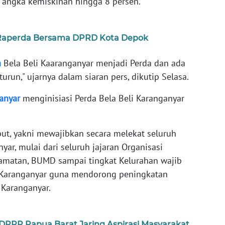
angka kemiskinan hingga 8 persen.
a Raperda Bersama DPRD Kota Depok
a
Bela Beli Kaaranganyar menjadi Perda dan ada
run," ujarnya dalam siaran pers, dikutip Selasa.
anyar
menginisiasi Perda Bela Beli Karanganyar
ut, yakni mewajibkan secara melekat seluruh
ar, mulai dari seluruh jajaran Organisasi
camatan, BUMD sampai tingkat Kelurahan wajib
 Karanganyar guna mendorong peningkatan
 Karanganyar.
PRP Papua Barat Jaring Aspirasi Masyarakat,