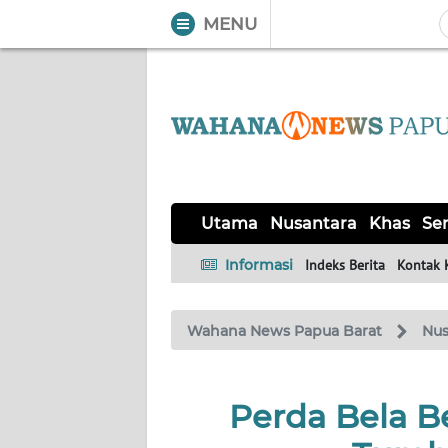
MENU
WAHANA
Tutup
TV
UTAMA
NUSANTARA
Utama
Nusantara
Khas
Ser
KHAS
Informasi
Indeks Berita
Kontak 
SERBA-
Wahana News Papua Barat
Nus
SERBI
OPINI
Perda Bela B
Informasi