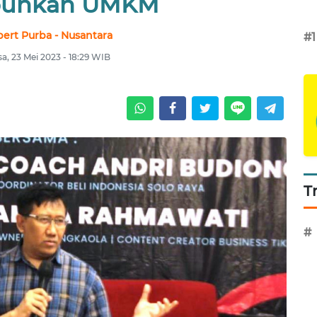
uhkan UMKM
ert Purba - Nusantara
#1
sa, 23 Mei 2023 - 18:29 WIB
T
#