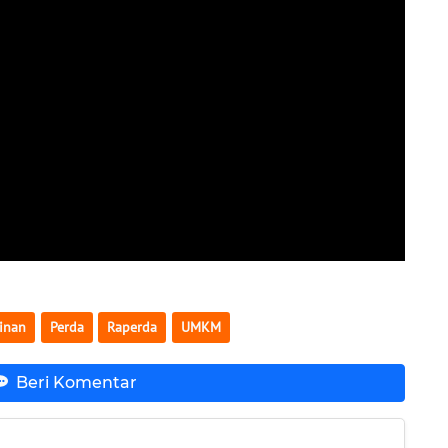
inan
Perda
Raperda
UMKM
Beri Komentar