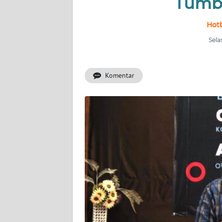
Tumb
INDEKS
Hotb
BERITA
Sela
KONTAK
KAMI
Komentar
INFO
IKLAN
TENTANG
KAMI
PEDOMAN
MEDIA
SIBER
REDAKSI