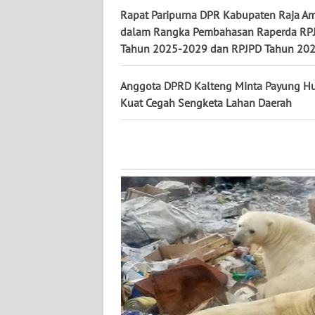
WN
Rapat Paripurna DPR Kabupaten Raja A
KALTARA
dalam Rangka Pembahasan Raperda R
Tahun 2025-2029 dan RPJPD Tahun 20
WN
KALSEL
Anggota DPRD Kalteng Minta Payung 
Kuat Cegah Sengketa Lahan Daerah
WN
KALTIM
WN
SULSEL
WN
GORONTALO
WN
SULUT