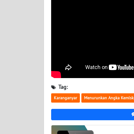
WN
BABEL
WN
SUMBAR
WN
SUMSEL
WN
BENGKULU
Tag:
WN
Karanganyar
Menurunkan Angka Kemisk
LAMPUNG
WN
JATENG