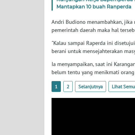
Mantapkan 10 buah Ranperda
WN
SERAMBI
Andri Budiono menambahkan, jika n
pemerintah daerah maka hal tersebu
WN
JAMBI
"Kalau sampai Raperda ini disetuju
berani untuk mensejahterakan masy
WN
SULTRA
Ia menyampaikan, saat ini Karang
belum tentu yang menikmati orang 
WN
NTB
1
2
Selanjutnya
Lihat Sem
WN
SULTENG
WN
SULBAR