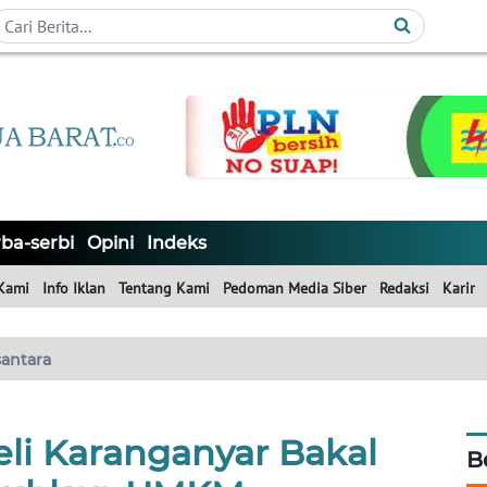
ba-serbi
Opini
Indeks
Kami
Info Iklan
Tentang Kami
Pedoman Media Siber
Redaksi
Karir
antara
eli Karanganyar Bakal
B