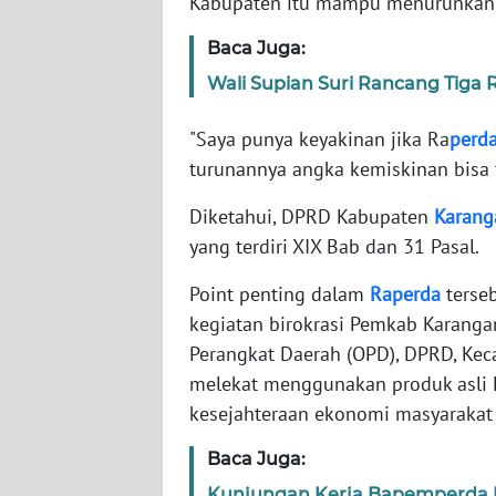
Kabupaten itu mampu menurunkan 
WN
BANTEN
Baca Juga:
Wali Supian Suri Rancang Tig
WN
NTT
"Saya punya keyakinan jika Ra
perd
turunannya angka kemiskinan bisa tu
WN
KEPRI
Diketahui, DPRD Kabupaten
Karang
yang terdiri XIX Bab dan 31 Pasal.
WN
PAPUA
Point penting dalam
Raperda
terseb
kegiatan birokrasi Pemkab Karangany
WN
Perangkat Daerah (OPD), DPRD, Ke
PAPUA
melekat menggunakan produk asli
BARAT
kesejahteraan ekonomi masyarakat
WN
Baca Juga:
RIAU
Kunjungan Kerja Bapemperda D