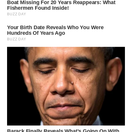
WN
PRIANGAN
TIMUR
WN
SEMARANG
WN
SOLO
WN
BOROBUDUR
WN
MADURA
WN
SURABAYA