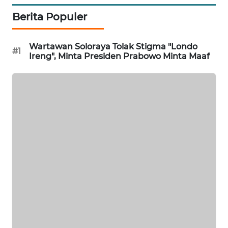
Berita Populer
SIBARAGAS
NEWS
Wartawan Soloraya Tolak Stigma "Londo
#1
Ireng", Minta Presiden Prabowo Minta Maaf
METRO
SIANTAR
NEWS
METRO
MEDAN
NEWS
METRO
JAKARTA
NEWS
KRT
NEWS