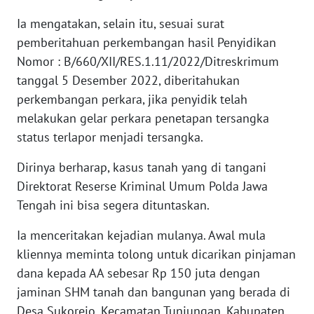
Ia mengatakan, selain itu, sesuai surat
WN
pemberitahuan perkembangan hasil Penyidikan
SERAMBI
Nomor : B/660/XII/RES.1.11/2022/Ditreskrimum
tanggal 5 Desember 2022, diberitahukan
WN
perkembangan perkara, jika penyidik telah
JAMBI
melakukan gelar perkara penetapan tersangka
status terlapor menjadi tersangka.
WN
SULTRA
Dirinya berharap, kasus tanah yang di tangani
Direktorat Reserse Kriminal Umum Polda Jawa
WN
Tengah ini bisa segera dituntaskan.
NTB
Ia menceritakan kejadian mulanya. Awal mula
WN
kliennya meminta tolong untuk dicarikan pinjaman
SULTENG
dana kepada AA sebesar Rp 150 juta dengan
jaminan SHM tanah dan bangunan yang berada di
WN
SULBAR
Desa Sukorejo, Kecamatan Tunjungan, Kabupaten