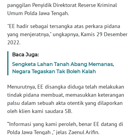
panggilan Penyidik Direktorat Reserse Kriminal
WN
Umum Polda Jawa Tengah.
BANTEN
"EE hadir sebagai tersangka atas perkara pidana
WN
yang menjeratnya," ungkapnya, Kamis 29 Desember
NTT
2022.
WN
Baca Juga:
KEPRI
Sengketa Lahan Tanah Abang Memanas,
Negara Tegaskan Tak Boleh Kalah
WN
PAPUA
Menurutnya, EE disangka diduga telah melakukan
tindak pidana membuat, memasukkan keterangan
WN
palsu dalam sebuah akta otentik yang dilaporkan
PAPUA
oleh klien kami saudara SB.
BARAT
“Informasi yang kami peroleh, benar EE datang di
WN
Polda Jawa Tengah ," jelas Zaenul Arifin.
RIAU