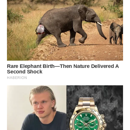
Wahana
Media
Group
WAHANA
NEWS
WAHANA
TANI
WAHANA
ADVOKAT
WAHANA
INFRASTRUKTUR
WAHANA
KONSUMEN