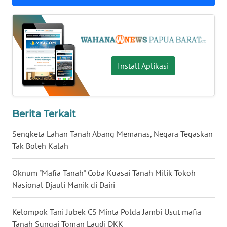
WN
KALTARA
WN
Install Aplikasi
KALSEL
WN
KALTIM
Berita Terkait
WN
Sengketa Lahan Tanah Abang Memanas, Negara Tegaskan
SULSEL
Tak Boleh Kalah
WN
Oknum "Mafia Tanah" Coba Kuasai Tanah Milik Tokoh
GORONTALO
Nasional Djauli Manik di Dairi
WN
Kelompok Tani Jubek CS Minta Polda Jambi Usut mafia
SULUT
Tanah Sungai Toman Laudi DKK