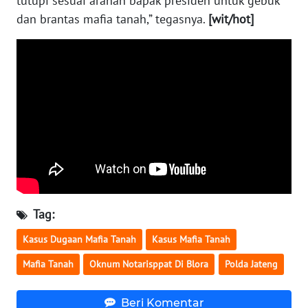
tutupi sesuai arahan bapak presiden untuk gebuk
dan brantas mafia tanah,” tegasnya.
[wit/hot]
WN
NUSANTARA
WN
JOGJA
WN
JATIM
WN
BALI
Tag:
WN
Kasus Dugaan Mafia Tanah
Kasus Mafia Tanah
KALBAR
Mafia Tanah
Oknum Notarisppat Di Blora
Polda Jateng
WN
KALTENG
Beri Komentar