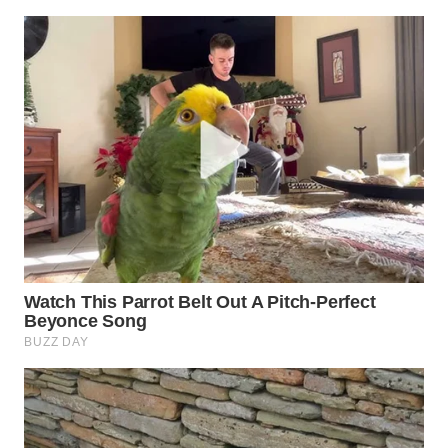
WN
BOGOR
WN
DEPOK
WN
TAPANULI
UTARA
WN
SAMOSIR
WN
PADANG
LAWAS