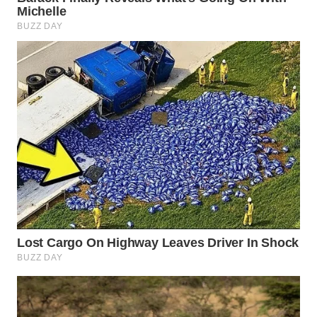
WN
NATUNA
WN
BINTAN
WN
MANDALIKA
WN
LIKUPANG
WN
LABUANBAJO
WN
BORNEO