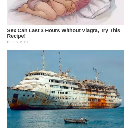
WN
INDRAMAYU
WN
KUNINGAN
WN
MAJALENGKA
WN
SUBANG
WN
SUKABUMI
WN
PURWAKARTA