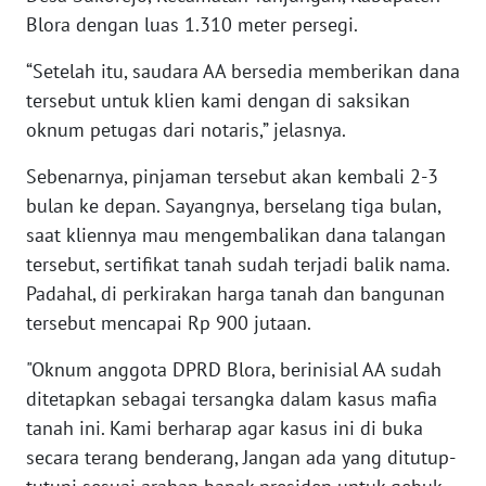
Blora dengan luas 1.310 meter persegi.
WN
“Setelah itu, saudara AA bersedia memberikan dana
BABEL
tersebut untuk klien kami dengan di saksikan
oknum petugas dari notaris,” jelasnya.
WN
SUMBAR
Sebenarnya, pinjaman tersebut akan kembali 2-3
bulan ke depan. Sayangnya, berselang tiga bulan,
WN
saat kliennya mau mengembalikan dana talangan
SUMSEL
tersebut, sertifikat tanah sudah terjadi balik nama.
WN
Padahal, di perkirakan harga tanah dan bangunan
BENGKULU
tersebut mencapai Rp 900 jutaan.
"Oknum anggota DPRD Blora, berinisial AA sudah
WN
LAMPUNG
ditetapkan sebagai tersangka dalam kasus mafia
tanah ini. Kami berharap agar kasus ini di buka
WN
secara terang benderang, Jangan ada yang ditutup-
JATENG