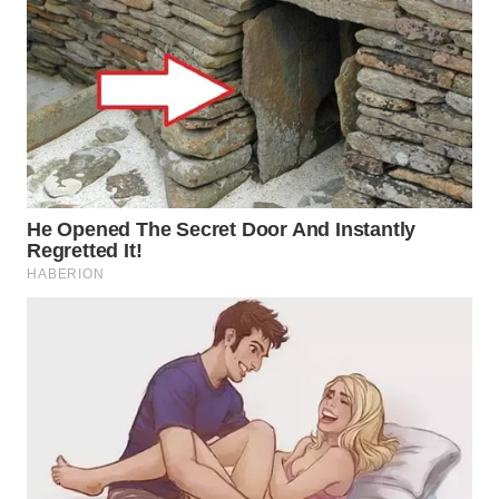
WN
SUMEDANG
WN
CIANJUR
WN
KEPULAUAN
SERIBU
WN
TANGERANG
WN
BINJAI
WN
CIREBON