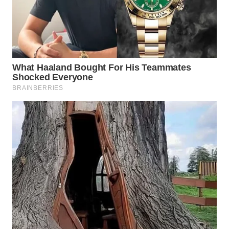
WAHANA
LISTRIK
WAHANA
TRAVEL
WAHANA
TV
WAHANANEWS
ID
WAHANANEWS
CO ID
WAHANANEWS
NET