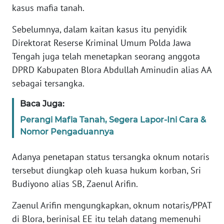
REDAKSI
kasus mafia tanah.
Sebelumnya, dalam kaitan kasus itu penyidik
KARIR
Direktorat Reserse Kriminal Umum Polda Jawa
Tengah juga telah menetapkan seorang anggota
DISCLAIMER
DPRD Kabupaten Blora Abdullah Aminudin alias AA
sebagai tersangka.
Wahana
News
Regional
Baca Juga:
Perangi Mafia Tanah, Segera Lapor-Ini Cara &
WN
Nomor Pengaduannya
SUMUT
Adanya penetapan status tersangka oknum notaris
WN
tersebut diungkap oleh kuasa hukum korban, Sri
JAKARTA
Budiyono alias SB, Zaenul Arifin.
WN
Zaenul Arifin mengungkapkan, oknum notaris/PPAT
JABAR
di Blora, berinisal EE itu telah datang memenuhi