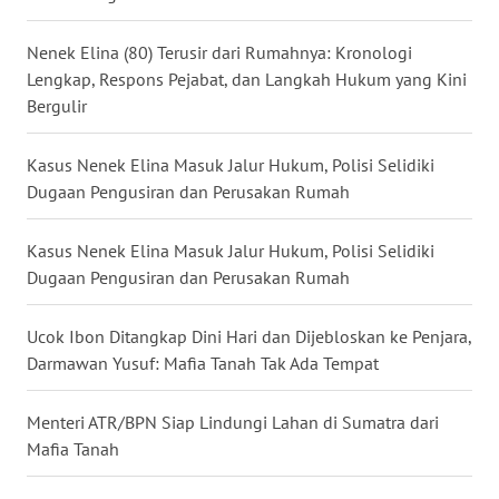
WN
Nenek Elina (80) Terusir dari Rumahnya: Kronologi
MALUKU
Lengkap, Respons Pejabat, dan Langkah Hukum yang Kini
Bergulir
WN
MALUT
Kasus Nenek Elina Masuk Jalur Hukum, Polisi Selidiki
Dugaan Pengusiran dan Perusakan Rumah
WN
DAIRI
Kasus Nenek Elina Masuk Jalur Hukum, Polisi Selidiki
Dugaan Pengusiran dan Perusakan Rumah
WN
DANAU
TOBA
Ucok Ibon Ditangkap Dini Hari dan Dijebloskan ke Penjara,
Darmawan Yusuf: Mafia Tanah Tak Ada Tempat
WN
NIAS
Menteri ATR/BPN Siap Lindungi Lahan di Sumatra dari
Mafia Tanah
WN
LANGKAT