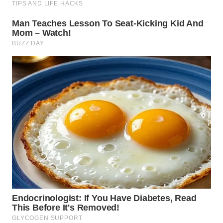
WN
TAPANULI
TENGAH
WN DELI
SERDANG
WN
TEBING
TINGGI
WN
PAKPAK
WN
KARAWANG
WN
BEKASI