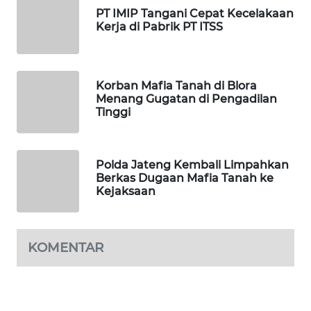
PT IMIP Tangani Cepat Kecelakaan
PORTAL
Kerja di Pabrik PT ITSS
KONSUMEN
FORWAMKI
Korban Mafia Tanah di Blora
Menang Gugatan di Pengadilan
Tinggi
ALPERKLINAS
FORJASIDA
Polda Jateng Kembali Limpahkan
Berkas Dugaan Mafia Tanah ke
TAMBANG
Kejaksaan
NEWS
SITUNGIR
KOMENTAR
NEWS
SIDIKALANG
NEWS