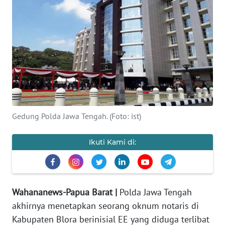
Informasi
INDEKS
BERITA
KONTAK
KAMI
INFO
Gedung Polda Jawa Tengah. (Foto: ist)
IKLAN
Ikuti Kami di:
TENTANG
KAMI
PEDOMAN
Wahananews-Papua Barat |
Polda Jawa Tengah
MEDIA
SIBER
akhirnya menetapkan seorang oknum notaris di
Kabupaten Blora berinisial EE yang diduga terlibat