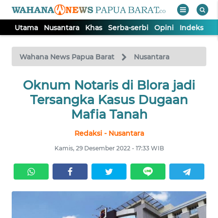
Utama
Nusantara
Khas
Serba-serbi
Opini
Indeks
WAHANA
Tutup
TV
Wahana News Papua Barat
Nusantara
UTAMA
Oknum Notaris di Blora jadi
Tersangka Kasus Dugaan
NUSANTARA
Mafia Tanah
Redaksi - Nusantara
KHAS
Kamis, 29 Desember 2022 - 17:33 WIB
SERBA-
SERBI
OPINI