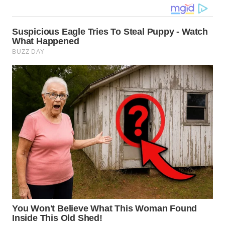
WN
TAPANULI
SELATAN
WN
TANJUNG
LESUNG
WN
KARO
WN
SIMALUNGUN
WN
LABUHANBATU