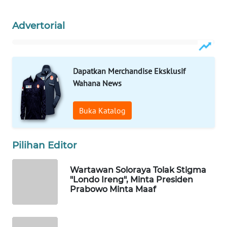
WAHANA
Advertorial
DESA
WISATA
LAPAK
Dapatkan Merchandise Eksklusif
WAHANA
Wahana News
Wahana
Buka Katalog
Network
KONSUMEN
Pilihan Editor
LISTRIK
Wartawan Soloraya Tolak Stigma
MASYARAKAT
"Londo Ireng", Minta Presiden
KELISTRIKAN
Prabowo Minta Maaf
WALINKI
ID