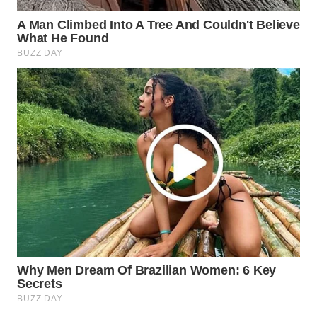
WAHANA
SPORT
WAHANA
UMKM
WAHANA
SELEB
WAHANA
PERSONA
WAHANA
OTOMOTIF
WAHANA
HEALTH