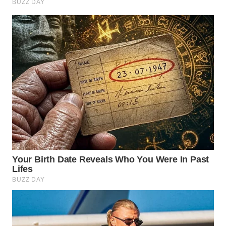
WAHANA
LISTRIK
WAHANA
TRAVEL
WAHANA
TV
WAHANANEWS
ID
WAHANANEWS
CO ID
WAHANANEWS
NET