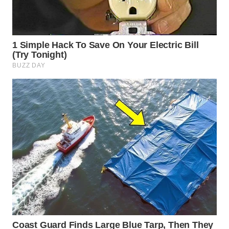
WN
PRIANGAN
TIMUR
WN
SEMARANG
WN
SOLO
WN
BOROBUDUR
WN
MADURA
WN
SURABAYA