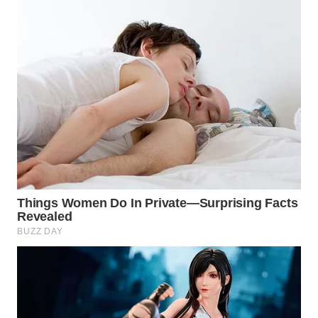
WN
SUMEDANG
WN
CIANJUR
WN
KEPULAUAN
SERIBU
WN
TANGERANG
WN
BINJAI
WN
CIREBON