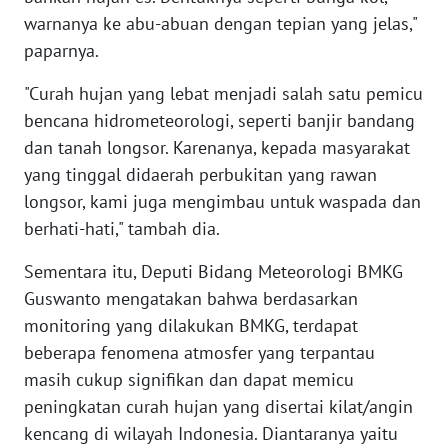
warnanya ke abu-abuan dengan tepian yang jelas,"
WN
paparnya.
BABEL
"Curah hujan yang lebat menjadi salah satu pemicu
bencana hidrometeorologi, seperti banjir bandang
WN
SUMBAR
dan tanah longsor. Karenanya, kepada masyarakat
yang tinggal didaerah perbukitan yang rawan
WN
longsor, kami juga mengimbau untuk waspada dan
SUMSEL
berhati-hati," tambah dia.
WN
Sementara itu, Deputi Bidang Meteorologi BMKG
BENGKULU
Guswanto mengatakan bahwa berdasarkan
monitoring yang dilakukan BMKG, terdapat
WN
beberapa fenomena atmosfer yang terpantau
LAMPUNG
masih cukup signifikan dan dapat memicu
peningkatan curah hujan yang disertai kilat/angin
WN
kencang di wilayah Indonesia. Diantaranya yaitu
JATENG