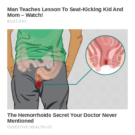
WN
BOGOR
WN
DEPOK
WN
TAPANULI
UTARA
WN
SAMOSIR
WN
PADANG
LAWAS