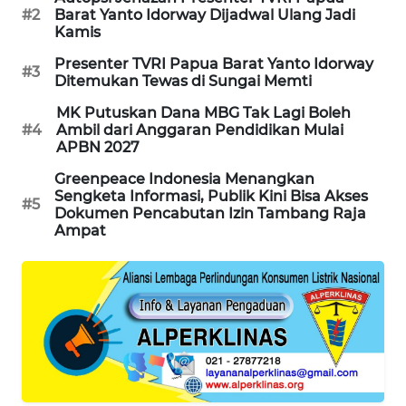
#2
Barat Yanto Idorway Dijadwal Ulang Jadi
Kamis
SIBARAGAS
NEWS
Presenter TVRI Papua Barat Yanto Idorway
#3
Ditemukan Tewas di Sungai Memti
METRO
MK Putuskan Dana MBG Tak Lagi Boleh
SIANTAR
#4
Ambil dari Anggaran Pendidikan Mulai
NEWS
APBN 2027
Greenpeace Indonesia Menangkan
METRO
Sengketa Informasi, Publik Kini Bisa Akses
#5
MEDAN
Dokumen Pencabutan Izin Tambang Raja
Ampat
NEWS
METRO
JAKARTA
NEWS
KRT
NEWS