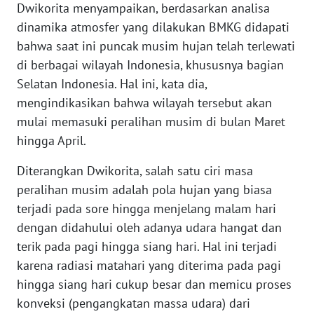
Dwikorita menyampaikan, berdasarkan analisa
WN
dinamika atmosfer yang dilakukan BMKG didapati
BANTEN
bahwa saat ini puncak musim hujan telah terlewati
di berbagai wilayah Indonesia, khususnya bagian
WN
Selatan Indonesia. Hal ini, kata dia,
NTT
mengindikasikan bahwa wilayah tersebut akan
mulai memasuki peralihan musim di bulan Maret
WN
hingga April.
KEPRI
Diterangkan Dwikorita, salah satu ciri masa
WN
peralihan musim adalah pola hujan yang biasa
PAPUA
terjadi pada sore hingga menjelang malam hari
dengan didahului oleh adanya udara hangat dan
WN
terik pada pagi hingga siang hari. Hal ini terjadi
PAPUA
BARAT
karena radiasi matahari yang diterima pada pagi
hingga siang hari cukup besar dan memicu proses
WN
konveksi (pengangkatan massa udara) dari
RIAU