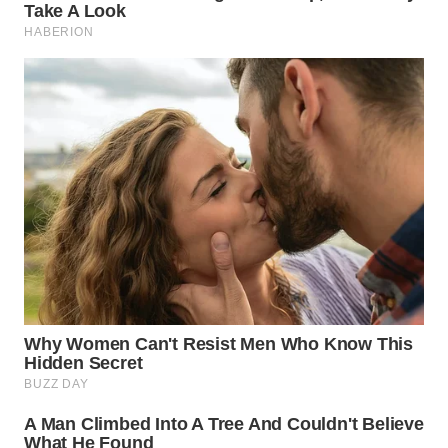
WN
NATUNA
WN
BINTAN
WN
MANDALIKA
WN
LIKUPANG
WN
LABUANBAJO
WN
BORNEO