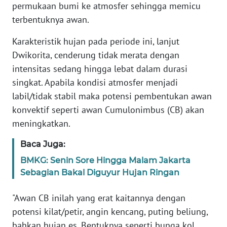
permukaan bumi ke atmosfer sehingga memicu
terbentuknya awan.
WN
SERAMBI
Karakteristik hujan pada periode ini, lanjut
Dwikorita, cenderung tidak merata dengan
WN
intensitas sedang hingga lebat dalam durasi
JAMBI
singkat. Apabila kondisi atmosfer menjadi
labil/tidak stabil maka potensi pembentukan awan
WN
konvektif seperti awan Cumulonimbus (CB) akan
SULTRA
meningkatkan.
WN
Baca Juga:
NTB
BMKG: Senin Sore Hingga Malam Jakarta
Sebagian Bakal Diguyur Hujan Ringan
WN
SULTENG
"Awan CB inilah yang erat kaitannya dengan
potensi kilat/petir, angin kencang, puting beliung,
WN
SULBAR
bahkan hujan es. Bentuknya seperti bunga kol,