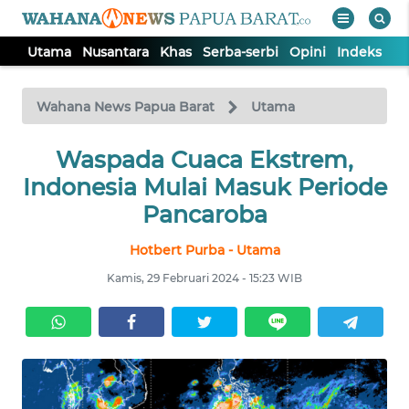
Utama
Nusantara
Khas
Serba-serbi
Opini
Indeks
WAHANA
Tutup
TV
Wahana News Papua Barat
Utama
UTAMA
Waspada Cuaca Ekstrem,
Indonesia Mulai Masuk Periode
NUSANTARA
Pancaroba
Hotbert Purba - Utama
KHAS
Kamis, 29 Februari 2024 - 15:23 WIB
SERBA-
SERBI
OPINI