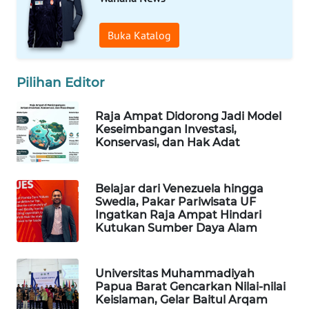
WAHANA
Buka Katalog
DESA
WISATA
Pilihan Editor
LAPAK
WAHANA
Raja Ampat Didorong Jadi Model
Keseimbangan Investasi,
Wahana
Konservasi, dan Hak Adat
Network
Belajar dari Venezuela hingga
KONSUMEN
Swedia, Pakar Pariwisata UF
LISTRIK
Ingatkan Raja Ampat Hindari
Kutukan Sumber Daya Alam
MASYARAKAT
KELISTRIKAN
Universitas Muhammadiyah
Papua Barat Gencarkan Nilai-nilai
WALINKI
Keislaman, Gelar Baitul Arqam
ID