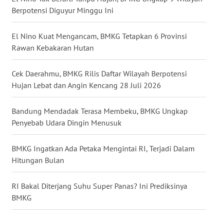
Berpotensi Diguyur Minggu Ini
WN
MALUKU
El Nino Kuat Mengancam, BMKG Tetapkan 6 Provinsi
Rawan Kebakaran Hutan
WN
MALUT
Cek Daerahmu, BMKG Rilis Daftar Wilayah Berpotensi
Hujan Lebat dan Angin Kencang 28 Juli 2026
WN
DAIRI
Bandung Mendadak Terasa Membeku, BMKG Ungkap
Penyebab Udara Dingin Menusuk
WN
DANAU
TOBA
BMKG Ingatkan Ada Petaka Mengintai RI, Terjadi Dalam
Hitungan Bulan
WN
NIAS
RI Bakal Diterjang Suhu Super Panas? Ini Prediksinya
BMKG
WN
LANGKAT