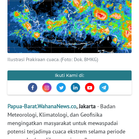
Informasi
INDEKS
BERITA
KONTAK
KAMI
Ilustrasi Prakiraan cuaca. (Foto: Dok. BMKG)
INFO
IKLAN
Ikuti Kami di:
TENTANG
KAMI
Papua-Barat.WahanaNews.co
, Jakarta
- Badan
PEDOMAN
Meteorologi, Klimatologi, dan Geofisika
MEDIA
mengingatkan masyarakat untuk mewaspadai
SIBER
potensi terjadinya cuaca ekstrem selama periode