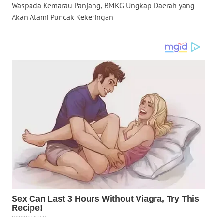
Waspada Kemarau Panjang, BMKG Ungkap Daerah yang
Akan Alami Puncak Kekeringan
WN
TAPANULI
SELATAN
WN
TANJUNG
LESUNG
WN
KARO
WN
SIMALUNGUN
WN
LABUHANBATU