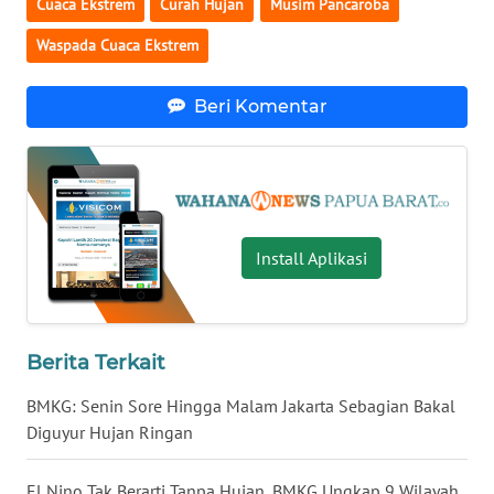
Cuaca Ekstrem
Curah Hujan
Musim Pancaroba
WN
Waspada Cuaca Ekstrem
KALTARA
Beri Komentar
WN
KALSEL
WN
KALTIM
Install Aplikasi
WN
SULSEL
Berita Terkait
WN
GORONTALO
BMKG: Senin Sore Hingga Malam Jakarta Sebagian Bakal
Diguyur Hujan Ringan
WN
SULUT
El Nino Tak Berarti Tanpa Hujan, BMKG Ungkap 9 Wilayah