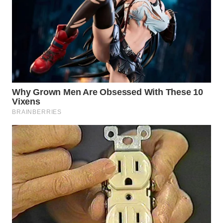
WN
INDRAMAYU
WN
KUNINGAN
WN
MAJALENGKA
WN
SUBANG
WN
SUKABUMI
WN
PURWAKARTA