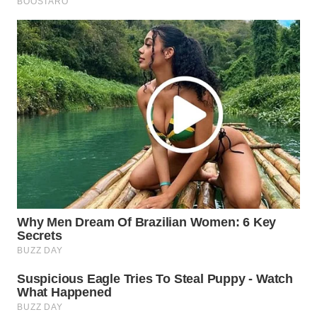
WN
TAPANULI
TENGAH
WN DELI
SERDANG
WN
TEBING
TINGGI
WN
PAKPAK
WN
KARAWANG
WN
BEKASI