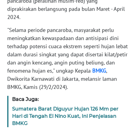
pancaroba (peralihan musim-red) yang
REDAKSI
diprakirakan berlangsung pada bulan Maret - April
2024.
KARIR
"Selama periode pancaroba, masyarakat perlu
DISCLAIMER
meningkatkan kewaspadaan dan antisipasi dini
terhadap potensi cuaca ekstrem seperti hujan lebat
Wahana
dalam durasi singkat yang dapat disertai kilat/petir
News
dan angin kencang, angin puting beliung, dan
Regional
fenomena hujan es," ungkap Kepala
BMKG
,
WN
Dwikorita Karnawati di Jakarta, melansir laman
SUMUT
BMKG, Kamis (29/2/2024).
Baca Juga:
WN
JAKARTA
Sumatera Barat Diguyur Hujan 126 Mm per
Hari di Tengah El Nino Kuat, Ini Penjelasan
WN
BMKG
JABAR