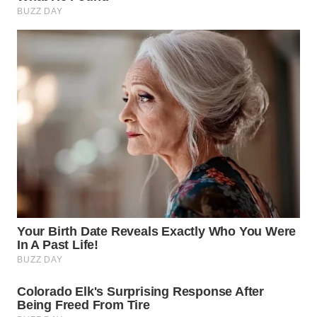
Wahana
Media
Group
WAHANA
NEWS
WAHANA
TANI
WAHANA
ADVOKAT
WAHANA
INFRASTRUKTUR
WAHANA
KONSUMEN