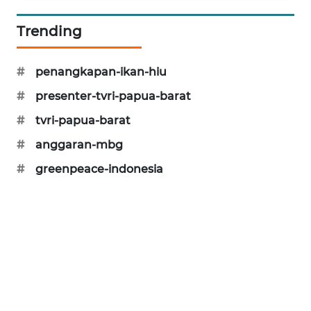
KARING
Trending
NEWS
JURNAL
#
penangkapan-ikan-hiu
MARITIM
#
presenter-tvri-papua-barat
#
tvri-papua-barat
HUMBANG
NEWS
#
anggaran-mbg
#
greenpeace-indonesia
GARONGGANG
NEWS
FISUELRI
ID
ENERGI
NEWS