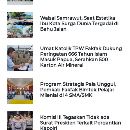
MAWAKA
Waisai Semrawut, Saat Estetika
ID
Ibu Kota Surga Dunia Tergadai di
Bahu Jalan
MARTABAT
NET
Umat Katolik TPW Fakfak Dukung
Peringatan 666 Tahun Islam
PLN
Masuk Papua, Serahkan 500
WATCH
Karton Air Mineral
MKLI
Program Strategis Pala Unggul,
Pemkab Fakfak Bimtek Pelajar
LPKKI
Milenial di 4 SMA/SMK
LKKI
Komisi III Tegaskan Tidak ada
Surat Presiden Terkait Pergantian
KOPEKLIN
Kapolri