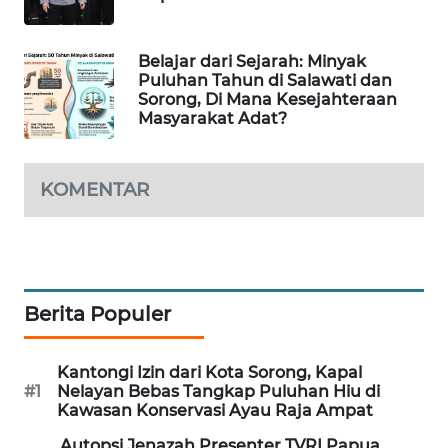
PORTAL
KONSUMEN
Belajar dari Sejarah: Minyak
Puluhan Tahun di Salawati dan
Sorong, Di Mana Kesejahteraan
FORWAMKI
Masyarakat Adat?
ALPERKLINAS
KOMENTAR
FORJASIDA
TAMBANG
NEWS
Berita Populer
SITUNGIR
NEWS
Kantongi Izin dari Kota Sorong, Kapal
#1
Nelayan Bebas Tangkap Puluhan Hiu di
Kawasan Konservasi Ayau Raja Ampat
SIDIKALANG
NEWS
Autopsi Jenazah Presenter TVRI Papua