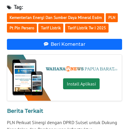
Tag:
WN
Kementerian Energi Dan Sumber Daya Mineral Esdm
PLN
NUSANTARA
Pt Pln Persero
Tarif Listrik
Tarif Listrik Tw I 2025
WN
JOGJA
Beri Komentar
WN
JATIM
WN
BALI
Install Aplikasi
WN
KALBAR
Berita Terkait
WN
PLN Perkuat Sinergi dengan DPRD Sulsel untuk Dukung
KALTENG