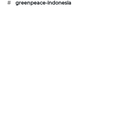
#
greenpeace-indonesia
SONYA
ASA
NEWS