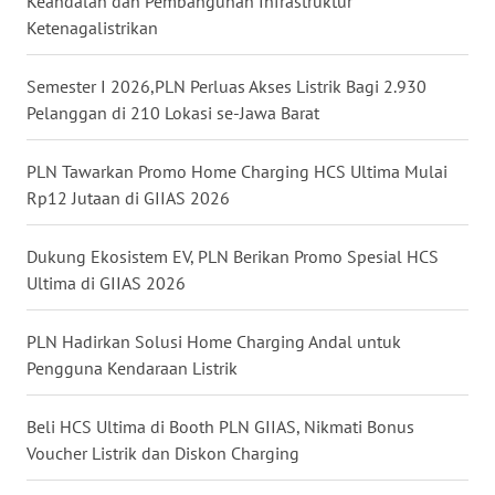
Keandalan dan Pembangunan Infrastruktur
Ketenagalistrikan
WN
KALTARA
Semester I 2026,PLN Perluas Akses Listrik Bagi 2.930
Pelanggan di 210 Lokasi se-Jawa Barat
WN
KALSEL
PLN Tawarkan Promo Home Charging HCS Ultima Mulai
Rp12 Jutaan di GIIAS 2026
WN
KALTIM
Dukung Ekosistem EV, PLN Berikan Promo Spesial HCS
Ultima di GIIAS 2026
WN
SULSEL
PLN Hadirkan Solusi Home Charging Andal untuk
Pengguna Kendaraan Listrik
WN
GORONTALO
Beli HCS Ultima di Booth PLN GIIAS, Nikmati Bonus
WN
Voucher Listrik dan Diskon Charging
SULUT