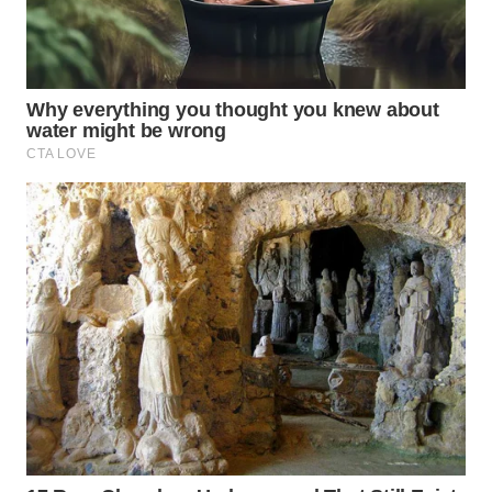
WN
SUMEDANG
WN
CIANJUR
WN
KEPULAUAN
SERIBU
WN
TANGERANG
WN
BINJAI
WN
CIREBON