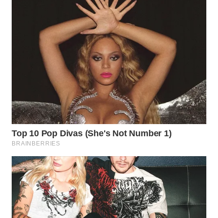
WAHANA
LISTRIK
WAHANA
TRAVEL
WAHANA
TV
WAHANANEWS
ID
WAHANANEWS
CO ID
WAHANANEWS
NET