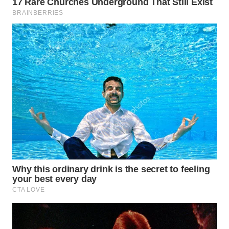
WN
INDRAMAYU
WN
KUNINGAN
WN
MAJALENGKA
WN
SUBANG
WN
SUKABUMI
WN
PURWAKARTA