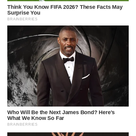
Wahana
Media
Group
WAHANA
NEWS
WAHANA
TANI
WAHANA
ADVOKAT
WAHANA
INFRASTRUKTUR
WAHANA
KONSUMEN