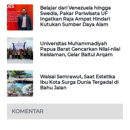
Belajar dari Venezuela hingga
SIBARAGAS
Swedia, Pakar Pariwisata UF
NEWS
Ingatkan Raja Ampat Hindari
Kutukan Sumber Daya Alam
METRO
SIANTAR
Universitas Muhammadiyah
NEWS
Papua Barat Gencarkan Nilai-nilai
Keislaman, Gelar Baitul Arqam
METRO
MEDAN
NEWS
Waisai Semrawut, Saat Estetika
Ibu Kota Surga Dunia Tergadai di
Bahu Jalan
METRO
JAKARTA
NEWS
KOMENTAR
KRT
NEWS