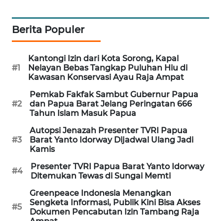
KARING
NEWS
Berita Populer
JURNAL
Kantongi Izin dari Kota Sorong, Kapal
MARITIM
#1
Nelayan Bebas Tangkap Puluhan Hiu di
Kawasan Konservasi Ayau Raja Ampat
HUMBANG
Pemkab Fakfak Sambut Gubernur Papua
NEWS
#2
dan Papua Barat Jelang Peringatan 666
Tahun Islam Masuk Papua
GARONGGANG
Autopsi Jenazah Presenter TVRI Papua
NEWS
#3
Barat Yanto Idorway Dijadwal Ulang Jadi
Kamis
FISUELRI
Presenter TVRI Papua Barat Yanto Idorway
ID
#4
Ditemukan Tewas di Sungai Memti
Greenpeace Indonesia Menangkan
ENERGI
Sengketa Informasi, Publik Kini Bisa Akses
NEWS
#5
Dokumen Pencabutan Izin Tambang Raja