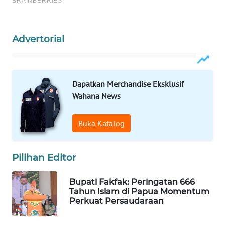
MAWAKA
ID
Advertorial
MARTABAT
NET
Dapatkan Merchandise Eksklusif
Wahana News
PLN
WATCH
Buka Katalog
MKLI
Pilihan Editor
LPKKI
Bupati Fakfak: Peringatan 666
LKKI
Tahun Islam di Papua Momentum
Perkuat Persaudaraan
KOPEKLIN