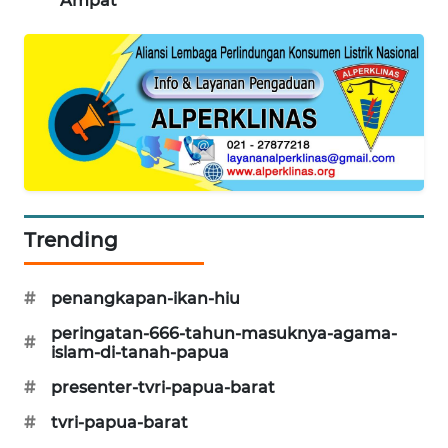
Ampat
CILEUNGSI
NEWS
BERKAT
NEWS
BERAMPU
NEWS
Trending
ANUGERAH
NEWS
#
penangkapan-ikan-hiu
AKHLAK
peringatan-666-tahun-masuknya-agama-
ID
#
islam-di-tanah-papua
#
presenter-tvri-papua-barat
PERAPKI
NEWS
#
tvri-papua-barat