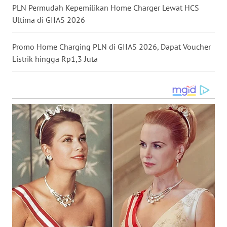
PLN Permudah Kepemilikan Home Charger Lewat HCS
WN
Ultima di GIIAS 2026
MALUKU
Promo Home Charging PLN di GIIAS 2026, Dapat Voucher
WN
Listrik hingga Rp1,3 Juta
MALUT
WN
DAIRI
WN
DANAU
TOBA
WN
NIAS
WN
LANGKAT