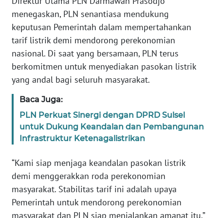
Direktur Utama PLN Darmawan Prasodjo
menegaskan, PLN senantiasa mendukung
WN
keputusan Pemerintah dalam mempertahankan
SERAMBI
tarif listrik demi mendorong perekonomian
nasional. Di saat yang bersamaan, PLN terus
WN
berkomitmen untuk menyediakan pasokan listrik
JAMBI
yang andal bagi seluruh masyarakat.
WN
Baca Juga:
SULTRA
PLN Perkuat Sinergi dengan DPRD Sulsel
untuk Dukung Keandalan dan Pembangunan
WN
Infrastruktur Ketenagalistrikan
NTB
“Kami siap menjaga keandalan pasokan listrik
WN
demi menggerakkan roda perekonomian
SULTENG
masyarakat. Stabilitas tarif ini adalah upaya
Pemerintah untuk mendorong perekonomian
WN
masyarakat dan PLN siap menjalankan amanat itu,”
SULBAR