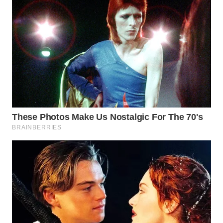
WN
PRIANGAN
TIMUR
WN
SEMARANG
WN
SOLO
WN
BOROBUDUR
WN
MADURA
WN
SURABAYA