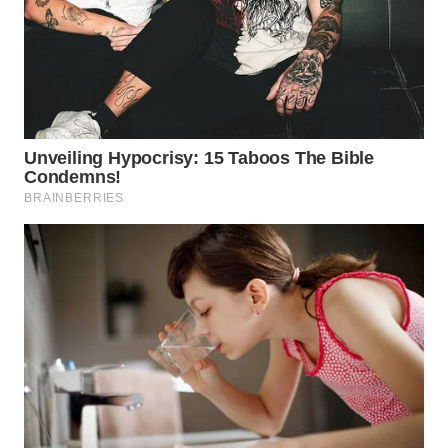
WAHANA
SPORT
WAHANA
UMKM
WAHANA
SELEB
WAHANA
PERSONA
WAHANA
OTOMOTIF
WAHANA
HEALTH