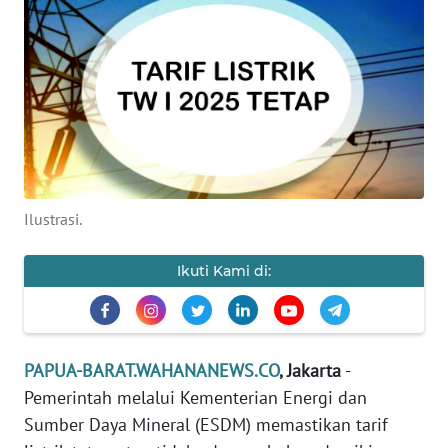
Informasi
INDEKS
BERITA
KONTAK
KAMI
INFO
Ilustrasi.
IKLAN
Ikuti Kami di:
TENTANG
KAMI
PEDOMAN
PAPUA-BARAT.WAHANANEWS.CO
, Jakarta
-
MEDIA
Pemerintah melalui Kementerian Energi dan
SIBER
Sumber Daya Mineral (ESDM) memastikan tarif