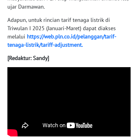
ujar Darmawan.
WN
Adapun, untuk rincian tarif tenaga listrik di
BABEL
Triwulan I 2025 (Januari-Maret) dapat diakses
melalui
https://web.pln.co.id/pelanggan/tarif-
WN
SUMBAR
tenaga-listrik/tariff-adjustment.
[Redaktur: Sandy]
WN
SUMSEL
WN
BENGKULU
WN
LAMPUNG
WN
JATENG