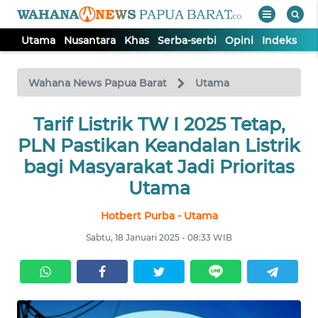
Utama
Nusantara
Khas
Serba-serbi
Opini
Indeks
WAHANA
Tutup
TV
Wahana News Papua Barat
Utama
UTAMA
Tarif Listrik TW I 2025 Tetap,
PLN Pastikan Keandalan Listrik
NUSANTARA
bagi Masyarakat Jadi Prioritas
Utama
KHAS
Hotbert Purba - Utama
Sabtu, 18 Januari 2025 - 08:33 WIB
SERBA-
SERBI
OPINI