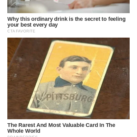
WAHANA
DESA
WISATA
LAPAK
WAHANA
Wahana
Network
KONSUMEN
LISTRIK
MASYARAKAT
KELISTRIKAN
WALINKI
ID