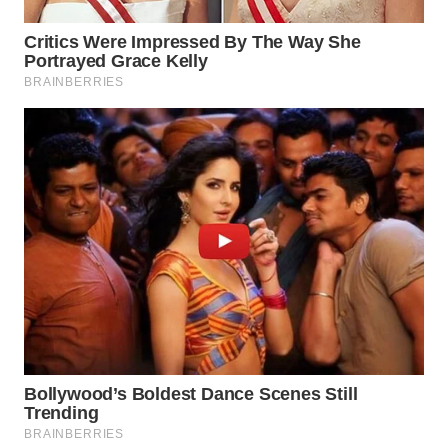
WN
TAPANULI
SELATAN
WN
TANJUNG
LESUNG
WN
KARO
WN
SIMALUNGUN
WN
LABUHANBATU