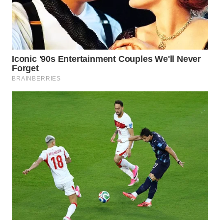
WN
NATUNA
WN
BINTAN
WN
MANDALIKA
WN
LIKUPANG
WN
LABUANBAJO
WN
BORNEO