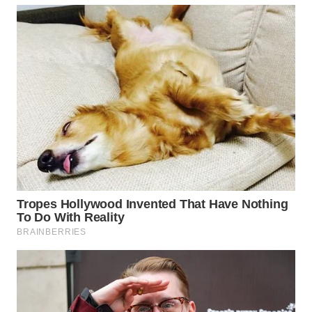
WN
TAPANULI
TENGAH
WN DELI
SERDANG
WN
TEBING
TINGGI
WN
PAKPAK
WN
KARAWANG
WN
BEKASI