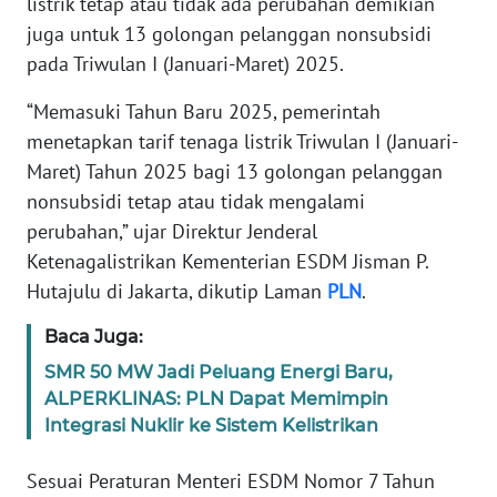
listrik tetap atau tidak ada perubahan demikian
REDAKSI
juga untuk 13 golongan pelanggan nonsubsidi
pada Triwulan I (Januari-Maret) 2025.
KARIR
“Memasuki Tahun Baru 2025, pemerintah
DISCLAIMER
menetapkan tarif tenaga listrik Triwulan I (Januari-
Maret) Tahun 2025 bagi 13 golongan pelanggan
Wahana
nonsubsidi tetap atau tidak mengalami
News
Regional
perubahan,” ujar Direktur Jenderal
Ketenagalistrikan Kementerian ESDM Jisman P.
WN
Hutajulu di Jakarta, dikutip Laman
PLN
.
SUMUT
Baca Juga:
WN
SMR 50 MW Jadi Peluang Energi Baru,
JAKARTA
ALPERKLINAS: PLN Dapat Memimpin
Integrasi Nuklir ke Sistem Kelistrikan
WN
JABAR
Sesuai Peraturan Menteri ESDM Nomor 7 Tahun