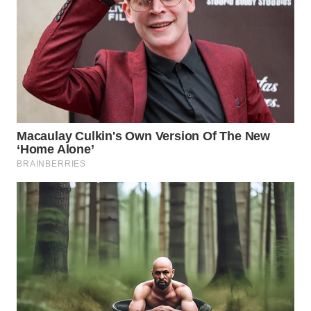
WN
BOGOR
WN
DEPOK
WN
TAPANULI
UTARA
WN
SAMOSIR
WN
PADANG
LAWAS