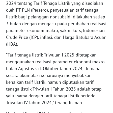
2024 tentang Tarif Tenaga Listrik yang disediakan
WN
oleh PT PLN (Persero), penyesuaian tarif tenaga
BANTEN
listrik bagi pelanggan nonsubsidi dilakukan setiap
3 bulan dengan mengacu pada perubahan realisasi
WN
parameter ekonomi makro, yakni: kurs, Indonesian
NTT
Crude Price (ICP), inflasi, dan Harga Batubara Acuan
(HBA).
WN
KEPRI
“Tarif tenaga listrik Triwulan I 2025 ditetapkan
menggunakan realisasi parameter ekonomi makro
WN
bulan Agustus s.d. Oktober tahun 2024, di mana
PAPUA
secara akumulasi seharusnya menyebabkan
kenaikan tarif listrik, namun diputuskan tarif
WN
PAPUA
tenaga listrik Triwulan I Tahun 2025 adalah tetap
BARAT
yaitu sama dengan tarif tenaga listrik periode
Triwulan IV Tahun 2024,” terang Jisman.
WN
RIAU