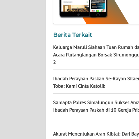
WN
KALTARA
WN
KALSEL
Berita Terkait
Keluarga Maruli Siahaan Tuan Rumah d
WN
Acara Partangiangan Borsak Sirumonggu
KALTIM
2
WN
Ibadah Perayaan Paskah Se-Rayon Silaen
SULSEL
Toba: Kami Cinta Katolik
WN
Samapta Polres Simalungun Sukses Am
GORONTALO
Ibadah Perayaan Paskah di 10 Gereja Prio
WN
SULUT
Akurat Menentukan Arah Kiblat: Dari Ba