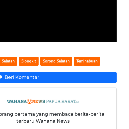
 Selatan
Siongkit
Sorong Selatan
Teminabuan
Beri Komentar
 orang pertama yang membaca berita-berita
terbaru Wahana News