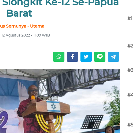
 Siongkit Ke-12 Se-Papua
Barat
#1
us Semunya - Utama
 12 Agustus 2022 - 11:09 WIB
#
#
#
#