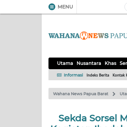
MENU
WAHANA
Tutup
TV
UTAMA
NUSANTARA
Utama
Nusantara
Khas
Ser
KHAS
Informasi
Indeks Berita
Kontak 
SERBA-
Wahana News Papua Barat
Ut
SERBI
OPINI
Sekda Sorsel 
Informasi