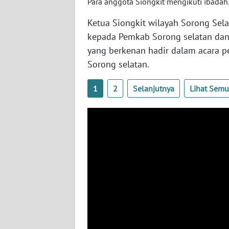
Para anggota Siongkit mengikuti ibadah
WN
Ketua Siongkit wilayah Sorong Se
BABEL
kepada Pemkab Sorong selatan dan 
WN
yang berkenan hadir dalam acara p
SUMBAR
Sorong selatan.
WN
1
2
Selanjutnya
Lihat Sem
SUMSEL
WN
BENGKULU
WN
LAMPUNG
WN
JATENG