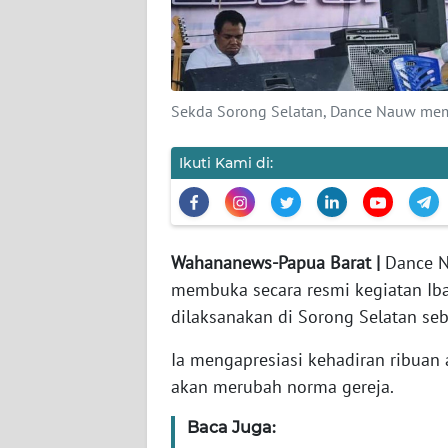
KARIR
DISCLAIMER
Sekda Sorong Selatan, Dance Nauw memb
Wahana
News
Ikuti Kami di:
Regional
WN
SUMUT
Wahananews-Papua Barat |
Dance Na
membuka secara resmi kegiatan Iba
WN
dilaksanakan di Sorong Selatan se
JAKARTA
Ia mengapresiasi kehadiran ribua
WN
akan merubah norma gereja.
JABAR
Baca Juga: