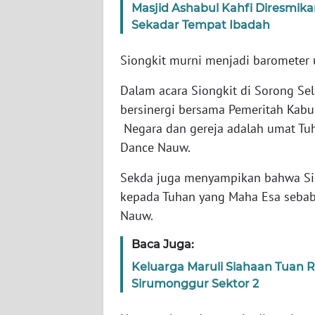
WN
Masjid Ashabul Kahfi Diresmikan
BANTEN
Sekadar Tempat Ibadah
WN
Siongkit murni menjadi barometer
NTT
Dalam acara Siongkit di Sorong Se
bersinergi bersama Pemeritah Kabu
WN
KEPRI
Negara dan gereja adalah umat Tuh
Dance Nauw.
WN
Sekda juga menyampikan bahwa Sio
PAPUA
kepada Tuhan yang Maha Esa sebab 
Nauw.
WN
PAPUA
BARAT
Baca Juga:
Keluarga Maruli Siahaan Tuan
WN
Sirumonggur Sektor 2
RIAU