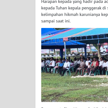
Harapan kepada yang hadir pada a
WN
kepada Tuhan kepala penggerak di 
SERAMBI
kelimpahan hikmah karunianya kep
sampai saat ini.
WN
JAMBI
WN
SULTRA
WN
NTB
WN
SULTENG
WN
SULBAR