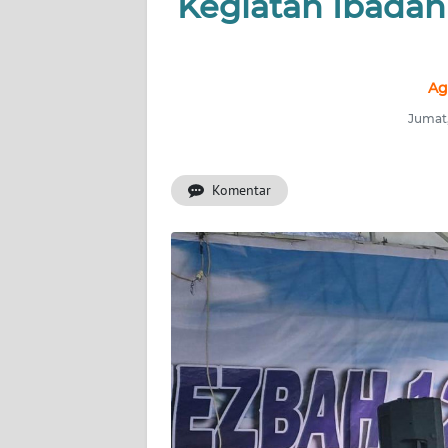
Kegiatan Ibadah
INDEKS
BERITA
Ag
KONTAK
Jumat,
KAMI
Komentar
INFO
IKLAN
TENTANG
KAMI
PEDOMAN
MEDIA
SIBER
REDAKSI