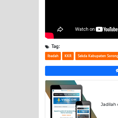
WN
NUSANTARA
WN
JOGJA
WN
Tag:
JATIM
Ibadah
KKR
Sekda Kabupaten Sorong
WN
BALI
WN
KALBAR
WN
Jadilah
KALTENG