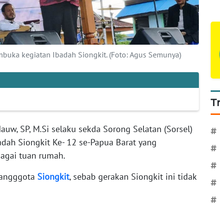
uka kegiatan Ibadah Siongkit. (Foto: Agus Semunya)
T
uw, SP, M.Si selaku sekda Sorong Selatan (Sorsel)
#
dah Siongkit Ke- 12 se-Papua Barat yang
#
bagai tuan rumah.
#
n angggota
Siongkit
, sebab gerakan Siongkit ini tidak
#
#