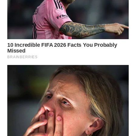
WN
TAPANULI
TENGAH
WN DELI
SERDANG
WN
TEBING
TINGGI
WN
PAKPAK
WN
KARAWANG
WN
BEKASI