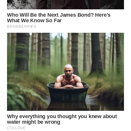
WAHANA
SPORT
WAHANA
UMKM
WAHANA
SELEB
WAHANA
PERSONA
WAHANA
OTOMOTIF
WAHANA
HEALTH