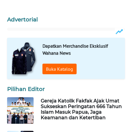
WAHANA
DESA
Advertorial
WISATA
LAPAK
WAHANA
Dapatkan Merchandise Eksklusif
Wahana News
Wahana
Network
Buka Katalog
KONSUMEN
LISTRIK
Pilihan Editor
Gereja Katolik Fakfak Ajak Umat
MASYARAKAT
Sukseskan Peringatan 666 Tahun
KELISTRIKAN
Islam Masuk Papua, Jaga
Keamanan dan Ketertiban
WALINKI
ID