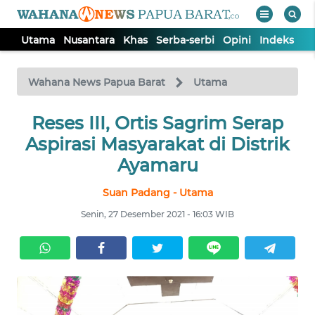
Utama
Nusantara
Khas
Serba-serbi
Opini
Indeks
WAHANA
Tutup
TV
Wahana News Papua Barat
Utama
UTAMA
Reses III, Ortis Sagrim Serap
Aspirasi Masyarakat di Distrik
NUSANTARA
Ayamaru
Suan Padang - Utama
KHAS
Senin, 27 Desember 2021 - 16:03 WIB
SERBA-
SERBI
OPINI