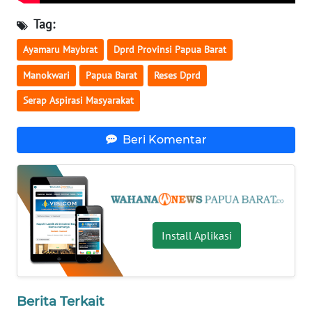
Tag:
WN
BABEL
Ayamaru Maybrat
Dprd Provinsi Papua Barat
Manokwari
Papua Barat
Reses Dprd
WN
SUMBAR
Serap Aspirasi Masyarakat
WN
Beri Komentar
SUMSEL
WN
BENGKULU
Install Aplikasi
WN
LAMPUNG
WN
Berita Terkait
JATENG