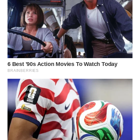
WN
INDRAMAYU
WN
KUNINGAN
WN
MAJALENGKA
WN
SUBANG
WN
SUKABUMI
WN
PURWAKARTA