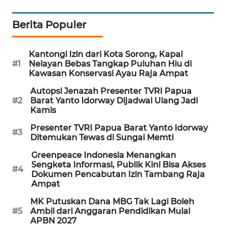
SIBARAGAS
Berita Populer
NEWS
Kantongi Izin dari Kota Sorong, Kapal
METRO
#1
Nelayan Bebas Tangkap Puluhan Hiu di
SIANTAR
Kawasan Konservasi Ayau Raja Ampat
NEWS
Autopsi Jenazah Presenter TVRI Papua
#2
Barat Yanto Idorway Dijadwal Ulang Jadi
METRO
Kamis
MEDAN
Presenter TVRI Papua Barat Yanto Idorway
NEWS
#3
Ditemukan Tewas di Sungai Memti
Greenpeace Indonesia Menangkan
METRO
Sengketa Informasi, Publik Kini Bisa Akses
JAKARTA
#4
Dokumen Pencabutan Izin Tambang Raja
NEWS
Ampat
MK Putuskan Dana MBG Tak Lagi Boleh
KRT
#5
Ambil dari Anggaran Pendidikan Mulai
NEWS
APBN 2027