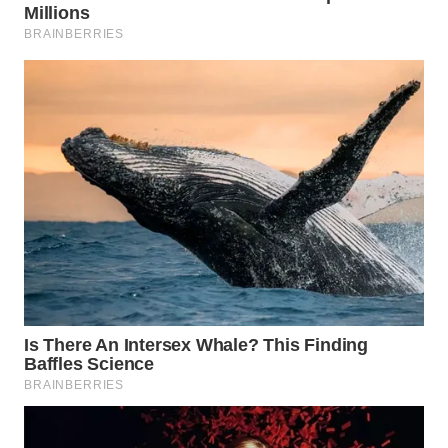
WN
MALUKU
WN
MALUT
WN
DAIRI
WN
DANAU
TOBA
WN
NIAS
WN
LANGKAT