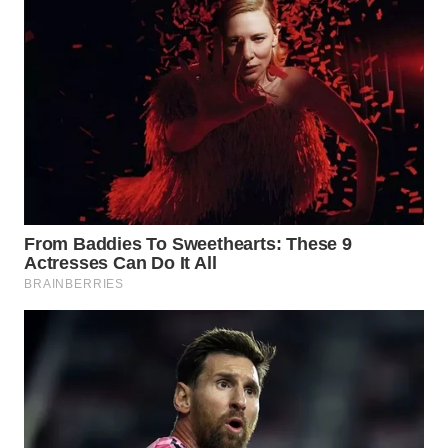
WN
TAPANULI
SELATAN
WN
TANJUNG
LESUNG
WN
KARO
WN
SIMALUNGUN
WN
LABUHANBATU