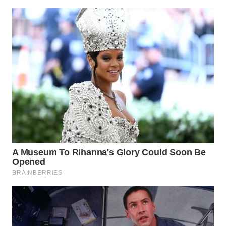
WN
SUMEDANG
WN
CIANJUR
WN
KEPULAUAN
SERIBU
WN
TANGERANG
WN
BINJAI
WN
CIREBON