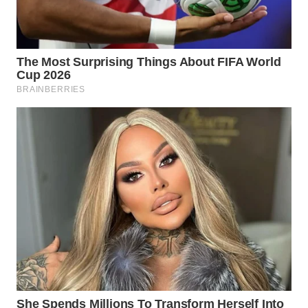
WN
PRIANGAN
TIMUR
WN
SEMARANG
WN
SOLO
WN
BOROBUDUR
WN
MADURA
WN
SURABAYA