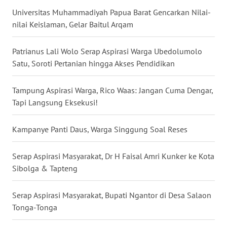
Universitas Muhammadiyah Papua Barat Gencarkan Nilai-
WN
nilai Keislaman, Gelar Baitul Arqam
NUSANTARA
Patrianus Lali Wolo Serap Aspirasi Warga Ubedolumolo
WN
Satu, Soroti Pertanian hingga Akses Pendidikan
JOGJA
Tampung Aspirasi Warga, Rico Waas: Jangan Cuma Dengar,
WN
Tapi Langsung Eksekusi!
JATIM
Kampanye Panti Daus, Warga Singgung Soal Reses
WN
BALI
Serap Aspirasi Masyarakat, Dr H Faisal Amri Kunker ke Kota
Sibolga & Tapteng
WN
KALBAR
Serap Aspirasi Masyarakat, Bupati Ngantor di Desa Salaon
Tonga-Tonga
WN
KALTENG