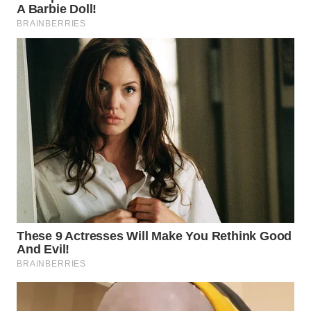
WN
NATUNA
WN
BINTAN
WN
MANDALIKA
WN
LIKUPANG
WN
LABUANBAJO
WN
BORNEO