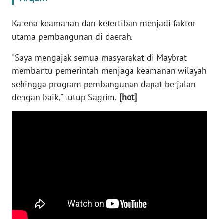
Karena keamanan dan ketertiban menjadi faktor
WN
SERAMBI
utama pembangunan di daerah.
"Saya mengajak semua masyarakat di Maybrat
WN
membantu pemerintah menjaga keamanan wilayah
JAMBI
sehingga program pembangunan dapat berjalan
dengan baik," tutup Sagrim.
[hot]
WN
SULTRA
WN
NTB
WN
SULTENG
WN
SULBAR