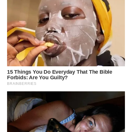
Wahana
Media
Group
WAHANA
NEWS
WAHANA
TANI
WAHANA
ADVOKAT
WAHANA
INFRASTRUKTUR
WAHANA
KONSUMEN