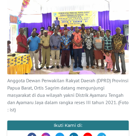
Informasi
INDEKS
BERITA
KONTAK
KAMI
INFO
IKLAN
Anggota Dewan Perwakilan Rakyat Daerah (DPRD) Provinsi
Papua Barat, Ortis Sagrim datang mengunjungi
TENTANG
KAMI
masyarakat di dua wilayah yakni Distrik Ayamaru Tengah
dan Ayamaru Jaya dalam rangka reses III tahun 2021. (Foto
: ist)
PEDOMAN
MEDIA
SIBER
Ikuti Kami di: