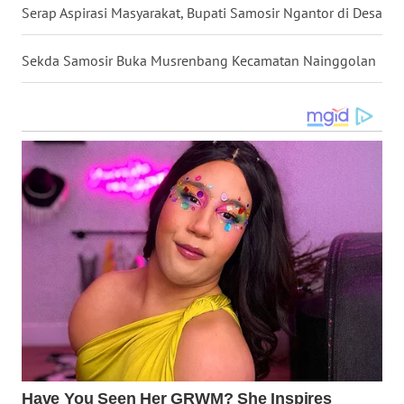
Serap Aspirasi Masyarakat, Bupati Samosir Ngantor di Desa
WN
KALTARA
Sekda Samosir Buka Musrenbang Kecamatan Nainggolan
WN
KALSEL
WN
KALTIM
WN
SULSEL
WN
GORONTALO
WN
SULUT