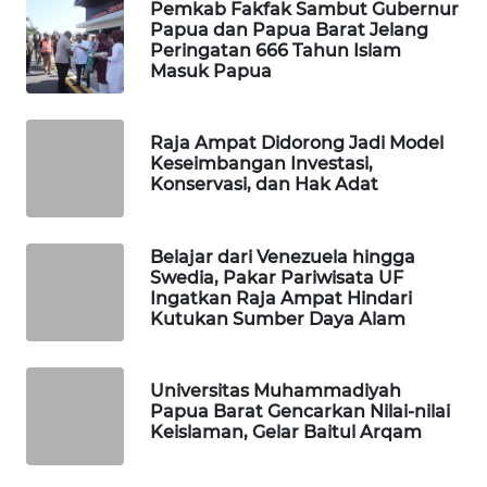
Pemkab Fakfak Sambut Gubernur
Papua dan Papua Barat Jelang
Peringatan 666 Tahun Islam
MAWAKA
Masuk Papua
ID
MARTABAT
Raja Ampat Didorong Jadi Model
NET
Keseimbangan Investasi,
Konservasi, dan Hak Adat
PLN
WATCH
Belajar dari Venezuela hingga
Swedia, Pakar Pariwisata UF
MKLI
Ingatkan Raja Ampat Hindari
Kutukan Sumber Daya Alam
LPKKI
Universitas Muhammadiyah
LKKI
Papua Barat Gencarkan Nilai-nilai
Keislaman, Gelar Baitul Arqam
KOPEKLIN