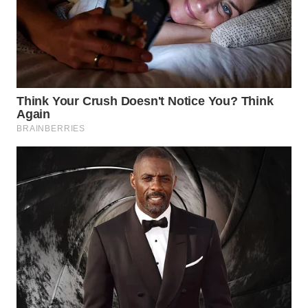
WAHANA
LISTRIK
WAHANA
TRAVEL
WAHANA
TV
WAHANANEWS
ID
WAHANANEWS
CO ID
WAHANANEWS
NET