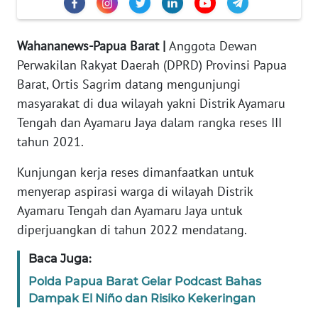
REDAKSI
Wahananews-Papua Barat |
Anggota Dewan
KARIR
Perwakilan Rakyat Daerah (DPRD) Provinsi Papua
DISCLAIMER
Barat, Ortis Sagrim datang mengunjungi
masyarakat di dua wilayah yakni Distrik Ayamaru
Wahana
Tengah dan Ayamaru Jaya dalam rangka reses III
News
tahun 2021.
Regional
Kunjungan kerja reses dimanfaatkan untuk
WN
menyerap aspirasi warga di wilayah Distrik
SUMUT
Ayamaru Tengah dan Ayamaru Jaya untuk
diperjuangkan di tahun 2022 mendatang.
WN
JAKARTA
Baca Juga:
Polda Papua Barat Gelar Podcast Bahas
WN
Dampak El Niño dan Risiko Kekeringan
JABAR