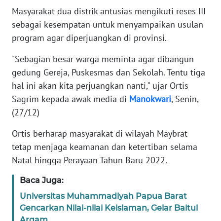
Masyarakat dua distrik antusias mengikuti reses III
WN
sebagai kesempatan untuk menyampaikan usulan
BANTEN
program agar diperjuangkan di provinsi.
WN
"Sebagian besar warga meminta agar dibangun
NTT
gedung Gereja, Puskesmas dan Sekolah. Tentu tiga
hal ini akan kita perjuangkan nanti," ujar Ortis
WN
Sagrim kepada awak media di
Manokwari
, Senin,
KEPRI
(27/12)
WN
Ortis berharap masyarakat di wilayah Maybrat
PAPUA
tetap menjaga keamanan dan ketertiban selama
Natal hingga Perayaan Tahun Baru 2022.
WN
PAPUA
Baca Juga:
BARAT
Universitas Muhammadiyah Papua Barat
Gencarkan Nilai-nilai Keislaman, Gelar Baitul
WN
RIAU
Arqam