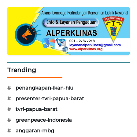
KARING
NEWS
JURNAL
MARITIM
HUMBANG
NEWS
Trending
GARONGGANG
NEWS
#
penangkapan-ikan-hiu
#
presenter-tvri-papua-barat
FISUELRI
ID
#
tvri-papua-barat
#
greenpeace-indonesia
ENERGI
NEWS
#
anggaran-mbg