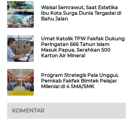
Waisai Semrawut, Saat Estetika
PORTAL
Ibu Kota Surga Dunia Tergadai di
KONSUMEN
Bahu Jalan
FORWAMKI
Umat Katolik TPW Fakfak Dukung
Peringatan 666 Tahun Islam
ALPERKLINAS
Masuk Papua, Serahkan 500
Karton Air Mineral
FORJASIDA
Program Strategis Pala Unggul,
TAMBANG
Pemkab Fakfak Bimtek Pelajar
NEWS
Milenial di 4 SMA/SMK
SITUNGIR
NEWS
KOMENTAR
SIDIKALANG
NEWS