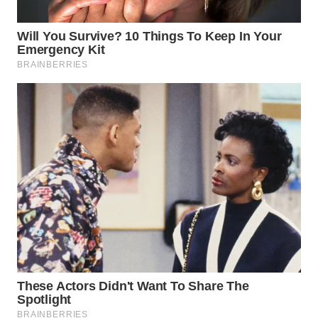
WN
BOGOR
WN
DEPOK
WN
TAPANULI
UTARA
WN
SAMOSIR
WN
PADANG
LAWAS