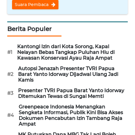
REDAKSI
Suara Pembaca
KARIR
Berita Populer
DISCLAIMER
Kantongi Izin dari Kota Sorong, Kapal
Wahana
#1
Nelayan Bebas Tangkap Puluhan Hiu di
News
Kawasan Konservasi Ayau Raja Ampat
Regional
Autopsi Jenazah Presenter TVRI Papua
#2
Barat Yanto Idorway Dijadwal Ulang Jadi
WN
Kamis
SUMUT
Presenter TVRI Papua Barat Yanto Idorway
#3
Ditemukan Tewas di Sungai Memti
WN
JAKARTA
Greenpeace Indonesia Menangkan
Sengketa Informasi, Publik Kini Bisa Akses
#4
Dokumen Pencabutan Izin Tambang Raja
WN
Ampat
JABAR
MK Putuskan Dana MBG Tak Lagi Boleh