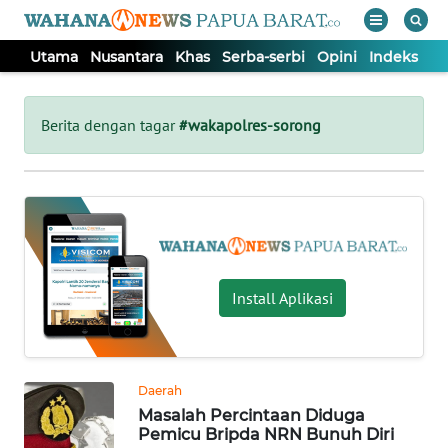
Utama
Nusantara
Khas
Serba-serbi
Opini
Indeks
WAHANA
Tutup
TV
Berita dengan tagar
#wakapolres-sorong
UTAMA
NUSANTARA
KHAS
Install Aplikasi
SERBA-
SERBI
Daerah
Masalah Percintaan Diduga
OPINI
Pemicu Bripda NRN Bunuh Diri