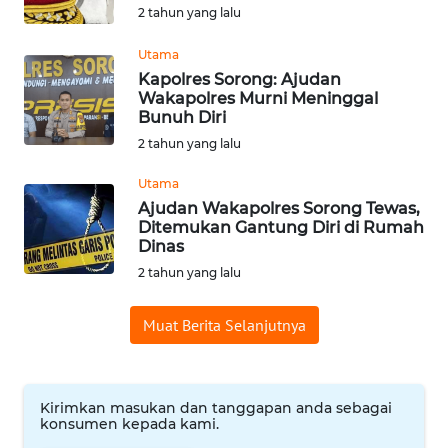
2 tahun yang lalu
Informasi
Utama
INDEKS
Kapolres Sorong: Ajudan
BERITA
Wakapolres Murni Meninggal
Bunuh Diri
KONTAK
2 tahun yang lalu
KAMI
Utama
Ajudan Wakapolres Sorong Tewas,
INFO
Ditemukan Gantung Diri di Rumah
IKLAN
Dinas
2 tahun yang lalu
TENTANG
KAMI
Muat Berita Selanjutnya
PEDOMAN
MEDIA
SIBER
Kirimkan masukan dan tanggapan anda sebagai
konsumen kepada kami.