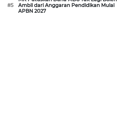
#5
Ambil dari Anggaran Pendidikan Mulai
WN
APBN 2027
BANTEN
WN
NTT
WN
KEPRI
WN
PAPUA
WN
PAPUA
BARAT
WN
RIAU