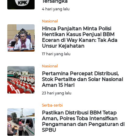
Tersangka
Informasi
4 hari yang lalu
INDEKS
Nasional
BERITA
Hinca Panjaitan Minta Polisi
Hentikan Kasus Penjual BBM
Eceran di Way Kanan: Tak Ada
KONTAK
Unsur Kejahatan
KAMI
17 hari yang lalu
INFO
Nasional
IKLAN
Pertamina Percepat Distribusi,
Stok Pertalite dan Solar Nasional
Aman 15 Hari
TENTANG
23 hari yang lalu
KAMI
Serba-serbi
PEDOMAN
Pastikan Distribusi BBM Tetap
MEDIA
Aman, Polres Toba Intensifkan
SIBER
Pengamanan dan Pengaturan di
SPBU