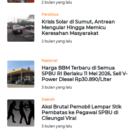
2 bulan yang lalu
WN
Peristiwa
BANTEN
Krisis Solar di Sumut, Antrean
Mengular Hingga Memicu
WN
Keresahan Masyarakat
NTT
2 bulan yang lalu
WN
KEPRI
Nasional
Harga BBM Terbaru di Semua
SPBU RI Berlaku 11 Mei 2026, Sell V-
WN
Power Diesel Rp30.890/Liter
PAPUA
3 bulan yang lalu
WN
Daerah
PAPUA
Aksi Brutal Pemobil Lempar Stik
BARAT
Pembatas ke Pegawai SPBU di
Cileungsi Viral
3 bulan yang lalu
WN
RIAU