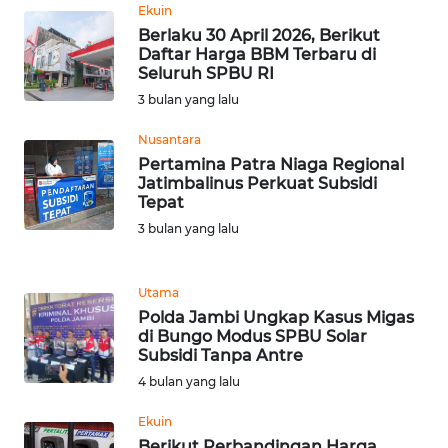
Ekuin
Berlaku 30 April 2026, Berikut
WN
Daftar Harga BBM Terbaru di
SERAMBI
Seluruh SPBU RI
3 bulan yang lalu
WN
Nusantara
JAMBI
Pertamina Patra Niaga Regional
Jatimbalinus Perkuat Subsidi
WN
Tepat
SULTRA
3 bulan yang lalu
WN
NTB
Utama
Polda Jambi Ungkap Kasus Migas
di Bungo Modus SPBU Solar
WN
Subsidi Tanpa Antre
SULTENG
4 bulan yang lalu
WN
Ekuin
SULBAR
Berikut Perbandingan Harga