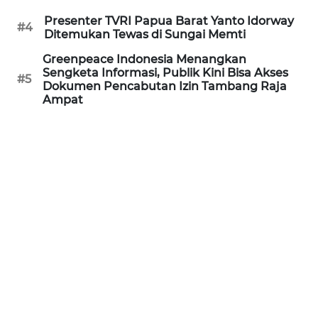
Presenter TVRI Papua Barat Yanto Idorway
WN
#4
Ditemukan Tewas di Sungai Memti
PRIANGAN
TIMUR
Greenpeace Indonesia Menangkan
Sengketa Informasi, Publik Kini Bisa Akses
#5
Dokumen Pencabutan Izin Tambang Raja
WN
Ampat
SEMARANG
WN
SOLO
WN
BOROBUDUR
WN
MADURA
WN
SURABAYA