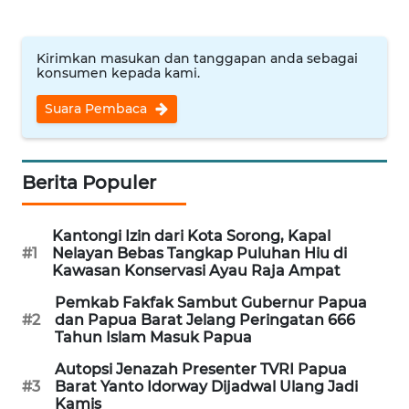
WN
INDRAMAYU
Kirimkan masukan dan tanggapan anda sebagai
konsumen kepada kami.
WN
Suara Pembaca
KUNINGAN
WN
Berita Populer
MAJALENGKA
WN
Kantongi Izin dari Kota Sorong, Kapal
SUBANG
#1
Nelayan Bebas Tangkap Puluhan Hiu di
Kawasan Konservasi Ayau Raja Ampat
WN
Pemkab Fakfak Sambut Gubernur Papua
#2
dan Papua Barat Jelang Peringatan 666
SUKABUMI
Tahun Islam Masuk Papua
WN
Autopsi Jenazah Presenter TVRI Papua
#3
Barat Yanto Idorway Dijadwal Ulang Jadi
PURWAKARTA
Kamis