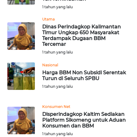
1 tahun yang lalu
WN
Utama
BOGOR
Dinas Perindagkop Kalimantan
Timur Ungkap 650 Masyarakat
Terdampak Dugaan BBM
WN
Tercemar
DEPOK
1 tahun yang lalu
WN
Nasional
TAPANULI
Harga BBM Non Subsidi Serentak
UTARA
Turun di Seluruh SPBU
1 tahun yang lalu
WN
SAMOSIR
Konsumen Net
WN
Disperindagkop Kaltim Sediakan
PADANG
Platform Sikomeng untuk Aduan
Konsumen dan BBM
LAWAS
1 tahun yang lalu