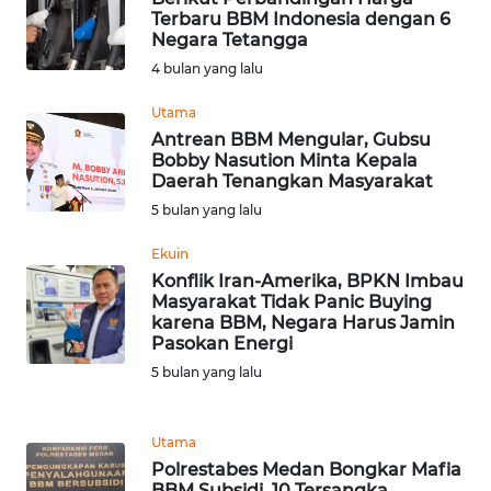
Terbaru BBM Indonesia dengan 6
Negara Tetangga
WN
4 bulan yang lalu
BABEL
Utama
WN
Antrean BBM Mengular, Gubsu
SUMBAR
Bobby Nasution Minta Kepala
Daerah Tenangkan Masyarakat
5 bulan yang lalu
WN
SUMSEL
Ekuin
Konflik Iran-Amerika, BPKN Imbau
WN
Masyarakat Tidak Panic Buying
BENGKULU
karena BBM, Negara Harus Jamin
Pasokan Energi
5 bulan yang lalu
WN
LAMPUNG
Utama
WN
Polrestabes Medan Bongkar Mafia
JATENG
BBM Subsidi, 10 Tersangka