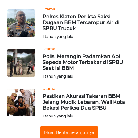
WN
Utama
SUMEDANG
Polres Klaten Periksa Saksi
Dugaan BBM Tercampur Air di
WN
SPBU Trucuk
CIANJUR
1 tahun yang lalu
Utama
WN
Polisi Merangin Padamkan Api
KEPULAUAN
Sepeda Motor Terbakar di SPBU
SERIBU
Saat Isi BBM
1 tahun yang lalu
WN
TANGERANG
Utama
Pastikan Akurasi Takaran BBM
Jelang Mudik Lebaran, Wali Kota
WN
Bekasi Periksa Dua SPBU
BINJAI
1 tahun yang lalu
WN
Muat Berita Selanjutnya
CIREBON