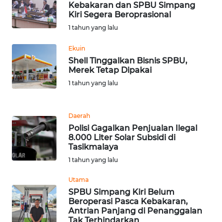
Kebakaran dan SPBU Simpang
WN
Kiri Segera Beroprasional
TAPANULI
TENGAH
1 tahun yang lalu
Ekuin
WN DELI
Shell Tinggalkan Bisnis SPBU,
SERDANG
Merek Tetap Dipakai
1 tahun yang lalu
WN
TEBING
TINGGI
Daerah
Polisi Gagalkan Penjualan Ilegal
8.000 Liter Solar Subsidi di
WN
Tasikmalaya
PAKPAK
1 tahun yang lalu
WN
Utama
KARAWANG
SPBU Simpang Kiri Belum
Beroperasi Pasca Kebakaran,
Antrian Panjang di Penanggalan
WN
Tak Terhindarkan
BEKASI