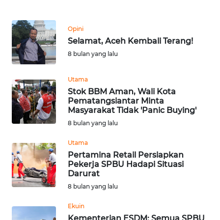
WN
KALTARA
Opini
Selamat, Aceh Kembali Terang!
WN
8 bulan yang lalu
KALSEL
Utama
WN
Stok BBM Aman, Wali Kota
Pematangsiantar Minta
KALTIM
Masyarakat Tidak 'Panic Buying'
8 bulan yang lalu
WN
SULSEL
Utama
Pertamina Retail Persiapkan
WN
Pekerja SPBU Hadapi Situasi
Darurat
GORONTALO
8 bulan yang lalu
WN
Ekuin
SULUT
Kementerian ESDM: Semua SPBU