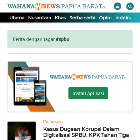
Utama
Nusantara
Khas
Serba-serbi
Opini
Indeks
WAHANA
Tutup
TV
Berita dengan tagar
#spbu
UTAMA
NUSANTARA
KHAS
Install Aplikasi
SERBA-
SERBI
Polhukam
Kasus Dugaan Korupsi Dalam
OPINI
Digitalisasi SPBU, KPK Tahan Tiga