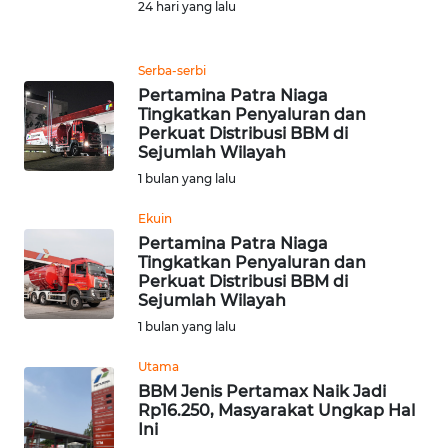
24 hari yang lalu
REDAKSI
KARIR
Serba-serbi
Pertamina Patra Niaga
Tingkatkan Penyaluran dan
DISCLAIMER
Perkuat Distribusi BBM di
Sejumlah Wilayah
Wahana
1 bulan yang lalu
News
Regional
Ekuin
Pertamina Patra Niaga
WN
Tingkatkan Penyaluran dan
SUMUT
Perkuat Distribusi BBM di
Sejumlah Wilayah
1 bulan yang lalu
WN
JAKARTA
Utama
BBM Jenis Pertamax Naik Jadi
WN
Rp16.250, Masyarakat Ungkap Hal
JABAR
Ini