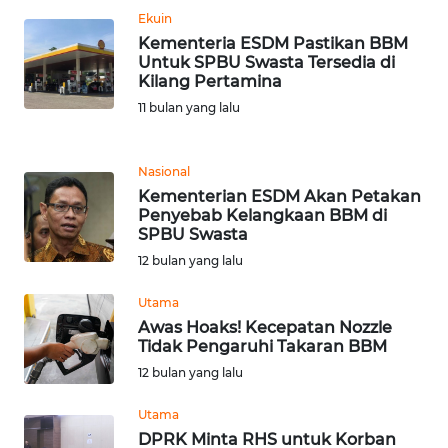
Ekuin
Kementeria ESDM Pastikan BBM
WN
Untuk SPBU Swasta Tersedia di
TAPANULI
Kilang Pertamina
SELATAN
11 bulan yang lalu
WN
TANJUNG
Nasional
LESUNG
Kementerian ESDM Akan Petakan
Penyebab Kelangkaan BBM di
SPBU Swasta
WN
KARO
12 bulan yang lalu
Utama
WN
Awas Hoaks! Kecepatan Nozzle
SIMALUNGUN
Tidak Pengaruhi Takaran BBM
12 bulan yang lalu
WN
LABUHANBATU
Utama
DPRK Minta RHS untuk Korban