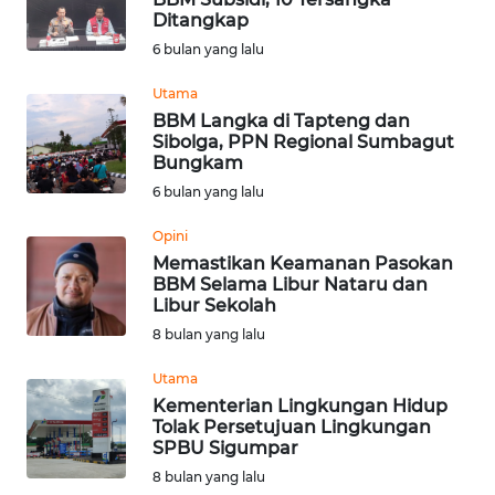
Ditangkap
WN
6 bulan yang lalu
NUSANTARA
Utama
BBM Langka di Tapteng dan
WN
Sibolga, PPN Regional Sumbagut
JOGJA
Bungkam
6 bulan yang lalu
WN
JATIM
Opini
Memastikan Keamanan Pasokan
BBM Selama Libur Nataru dan
WN
Libur Sekolah
BALI
8 bulan yang lalu
WN
Utama
KALBAR
Kementerian Lingkungan Hidup
Tolak Persetujuan Lingkungan
SPBU Sigumpar
WN
KALTENG
8 bulan yang lalu