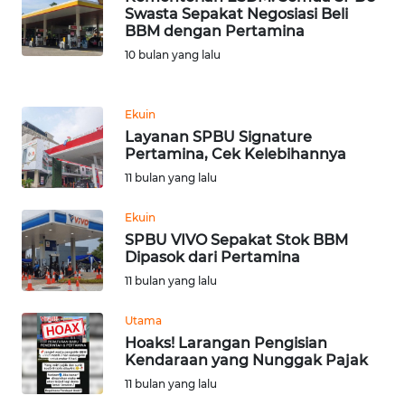
Swasta Sepakat Negosiasi Beli
WN
BBM dengan Pertamina
MALUKU
10 bulan yang lalu
WN
Ekuin
MALUT
Layanan SPBU Signature
Pertamina, Cek Kelebihannya
WN
11 bulan yang lalu
DAIRI
Ekuin
WN
SPBU VIVO Sepakat Stok BBM
DANAU
Dipasok dari Pertamina
TOBA
11 bulan yang lalu
WN
Utama
NIAS
Hoaks! Larangan Pengisian
Kendaraan yang Nunggak Pajak
WN
11 bulan yang lalu
LANGKAT