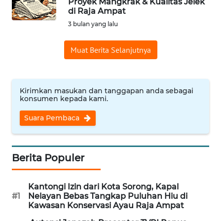
Proyek Mangkrak & Kualitas Jelek
di Raja Ampat
Informasi
3 bulan yang lalu
INDEKS
BERITA
Muat Berita Selanjutnya
KONTAK
KAMI
Kirimkan masukan dan tanggapan anda sebagai
konsumen kepada kami.
INFO
IKLAN
Suara Pembaca
TENTANG
KAMI
Berita Populer
PEDOMAN
Kantongi Izin dari Kota Sorong, Kapal
MEDIA
#1
Nelayan Bebas Tangkap Puluhan Hiu di
SIBER
Kawasan Konservasi Ayau Raja Ampat