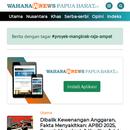
Utama
Nusantara
Khas
Serba-serbi
Opini
Indeks
WAHANA
Tutup
TV
Berita dengan tagar
#proyek-mangkrak-raja-ampat
UTAMA
NUSANTARA
KHAS
Install Aplikasi
SERBA-
SERBI
Utama
Dibalik Kewenangan Anggaran,
OPINI
Fakta Menyakitkan: APBD 2025,