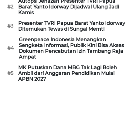
Autopsi Jenazah Presenter TVRI Papua
REDAKSI
#2
Barat Yanto Idorway Dijadwal Ulang Jadi
Kamis
KARIR
Presenter TVRI Papua Barat Yanto Idorway
#3
Ditemukan Tewas di Sungai Memti
DISCLAIMER
Greenpeace Indonesia Menangkan
Sengketa Informasi, Publik Kini Bisa Akses
#4
Wahana
Dokumen Pencabutan Izin Tambang Raja
News
Ampat
Regional
MK Putuskan Dana MBG Tak Lagi Boleh
#5
Ambil dari Anggaran Pendidikan Mulai
WN
APBN 2027
SUMUT
WN
JAKARTA
WN
JABAR