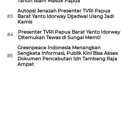
Tahun Islam Masuk Papua
Autopsi Jenazah Presenter TVRI Papua
WN
#3
Barat Yanto Idorway Dijadwal Ulang Jadi
NUSANTARA
Kamis
Presenter TVRI Papua Barat Yanto Idorway
WN
#4
Ditemukan Tewas di Sungai Memti
JOGJA
Greenpeace Indonesia Menangkan
Sengketa Informasi, Publik Kini Bisa Akses
WN
#5
Dokumen Pencabutan Izin Tambang Raja
JATIM
Ampat
WN
BALI
WN
KALBAR
WN
KALTENG