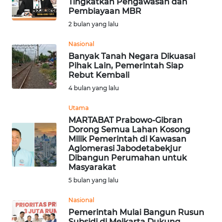
Tingkatkan Pengawasan dan
Pembiayaan MBR
Informasi
2 bulan yang lalu
INDEKS
BERITA
Nasional
Banyak Tanah Negara Dikuasai
Pihak Lain, Pemerintah Siap
KONTAK
Rebut Kembali
KAMI
4 bulan yang lalu
INFO
Utama
IKLAN
MARTABAT Prabowo-Gibran
Dorong Semua Lahan Kosong
Milik Pemerintah di Kawasan
TENTANG
Aglomerasi Jabodetabekjur
KAMI
Dibangun Perumahan untuk
Masyarakat
PEDOMAN
5 bulan yang lalu
MEDIA
Nasional
SIBER
Pemerintah Mulai Bangun Rusun
Subsidi di Meikarta Dukung