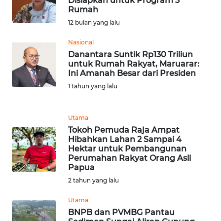
Disiapkan untuk Program 3
Rumah
WN
12 bulan yang lalu
BANTEN
Nasional
WN
Danantara Suntik Rp130 Triliun
NTT
untuk Rumah Rakyat, Maruarar:
Ini Amanah Besar dari Presiden
1 tahun yang lalu
WN
KEPRI
Utama
WN
Tokoh Pemuda Raja Ampat
PAPUA
Hibahkan Lahan 2 Sampai 4
Hektar untuk Pembangunan
Perumahan Rakyat Orang Asli
WN
Papua
PAPUA
2 tahun yang lalu
BARAT
Utama
WN
BNPB dan PVMBG Pantau
RIAU