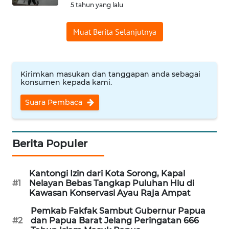
5 tahun yang lalu
WN
Muat Berita Selanjutnya
BABEL
WN
SUMBAR
Kirimkan masukan dan tanggapan anda sebagai
konsumen kepada kami.
WN
Suara Pembaca
SUMSEL
WN
Berita Populer
BENGKULU
Kantongi Izin dari Kota Sorong, Kapal
WN
#1
Nelayan Bebas Tangkap Puluhan Hiu di
LAMPUNG
Kawasan Konservasi Ayau Raja Ampat
Pemkab Fakfak Sambut Gubernur Papua
WN
#2
dan Papua Barat Jelang Peringatan 666
JATENG