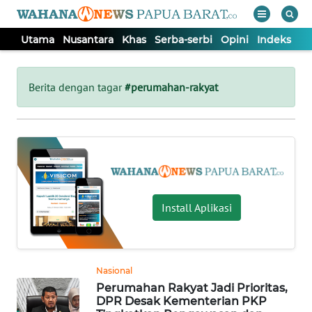
Utama
Nusantara
Khas
Serba-serbi
Opini
Indeks
WAHANA
Tutup
TV
Berita dengan tagar
#perumahan-rakyat
UTAMA
NUSANTARA
KHAS
Install Aplikasi
SERBA-
SERBI
Nasional
Perumahan Rakyat Jadi Prioritas,
OPINI
DPR Desak Kementerian PKP