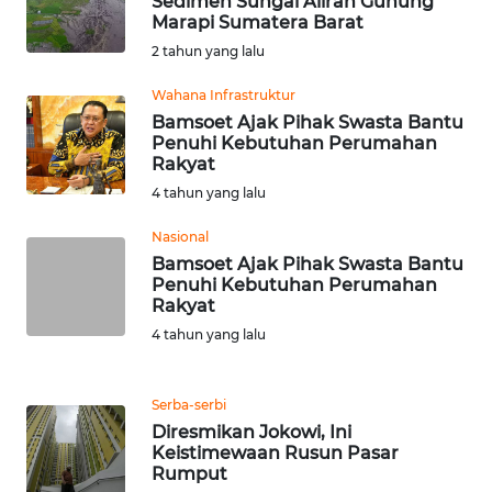
Sedimen Sungai Aliran Gunung
Marapi Sumatera Barat
2 tahun yang lalu
WN
SERAMBI
Wahana Infrastruktur
Bamsoet Ajak Pihak Swasta Bantu
WN
Penuhi Kebutuhan Perumahan
JAMBI
Rakyat
4 tahun yang lalu
WN
Nasional
SULTRA
Bamsoet Ajak Pihak Swasta Bantu
Penuhi Kebutuhan Perumahan
WN
Rakyat
NTB
4 tahun yang lalu
WN
SULTENG
Serba-serbi
Diresmikan Jokowi, Ini
Keistimewaan Rusun Pasar
WN
Rumput
SULBAR