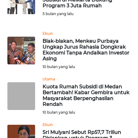
REDAKSI
Program 3 Juta Rumah
5 bulan yang lalu
KARIR
Ekuin
DISCLAIMER
Blak-blakan, Menkeu Purbaya
Ungkap Jurus Rahasia Dongkrak
Wahana
Ekonomi Tanpa Andalkan Investor
News
Asing
Regional
10 bulan yang lalu
Utama
WN
SUMUT
Kuota Rumah Subsidi di Medan
Bertambah! Kabar Gembira untuk
Masyarakat Berpenghasilan
WN
Rendah
JAKARTA
10 bulan yang lalu
Ekuin
WN
JABAR
Sri Mulyani Sebut Rp57,7 Triliun