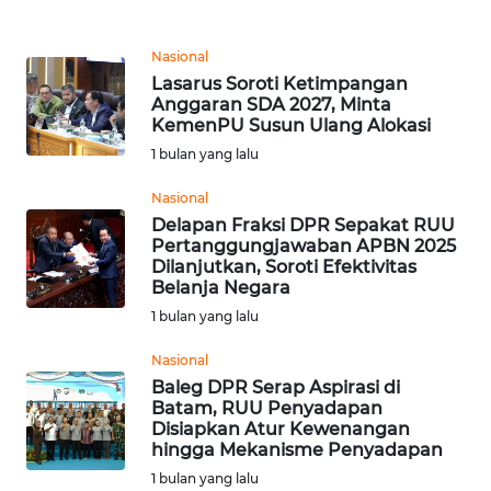
REDAKSI
Nasional
KARIR
Lasarus Soroti Ketimpangan
Anggaran SDA 2027, Minta
KemenPU Susun Ulang Alokasi
DISCLAIMER
1 bulan yang lalu
Wahana
Nasional
News
Delapan Fraksi DPR Sepakat RUU
Regional
Pertanggungjawaban APBN 2025
Dilanjutkan, Soroti Efektivitas
WN
Belanja Negara
SUMUT
1 bulan yang lalu
Nasional
WN
Baleg DPR Serap Aspirasi di
JAKARTA
Batam, RUU Penyadapan
Disiapkan Atur Kewenangan
WN
hingga Mekanisme Penyadapan
JABAR
1 bulan yang lalu