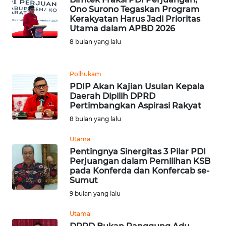
Ono Surono Tegaskan Program
Kerakyatan Harus Jadi Prioritas
WN
Utama dalam APBD 2026
KALTARA
8 bulan yang lalu
WN
KALSEL
Polhukam
PDIP Akan Kajian Usulan Kepala
WN
Daerah Dipilih DPRD
KALTIM
Pertimbangkan Aspirasi Rakyat
8 bulan yang lalu
WN
Utama
SULSEL
Pentingnya Sinergitas 3 Pilar PDI
Perjuangan dalam Pemilihan KSB
WN
pada Konferda dan Konfercab se-
GORONTALO
Sumut
9 bulan yang lalu
WN
Utama
SULUT