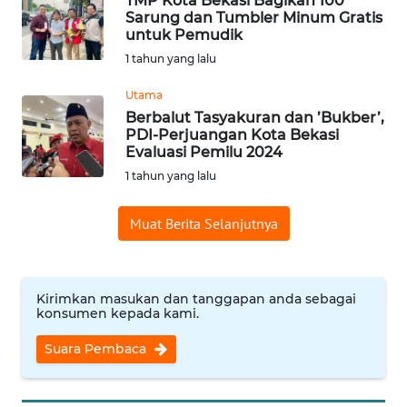
TMP Kota Bekasi Bagikan 100
Sarung dan Tumbler Minum Gratis
WN
untuk Pemudik
INDRAMAYU
1 tahun yang lalu
Utama
WN
KUNINGAN
Berbalut Tasyakuran dan ’Bukber’,
PDI-Perjuangan Kota Bekasi
Evaluasi Pemilu 2024
WN
1 tahun yang lalu
MAJALENGKA
Muat Berita Selanjutnya
WN
SUBANG
Kirimkan masukan dan tanggapan anda sebagai
WN
konsumen kepada kami.
SUKABUMI
Suara Pembaca
WN
PURWAKARTA