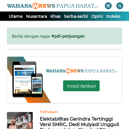
Utama
Nusantara
Khas
Serba-serbi
Opini
Indeks
WAHANA
Tutup
TV
Berita dengan tagar
#pdi-perjuangan
UTAMA
NUSANTARA
KHAS
Install Aplikasi
SERBA-
SERBI
Polhukam
Elektabilitas Gerindra Tertinggi
OPINI
Versi SMRC, Dedi Mulyadi Ungguli