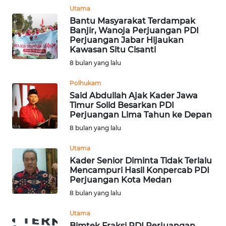
Utama
Bantu Masyarakat Terdampak
WN
Banjir, Wanoja Perjuangan PDI
NUSANTARA
Perjuangan Jabar Hijaukan
Kawasan Situ Cisanti
WN
8 bulan yang lalu
JOGJA
Polhukam
Said Abdullah Ajak Kader Jawa
WN
Timur Solid Besarkan PDI
JATIM
Perjuangan Lima Tahun ke Depan
8 bulan yang lalu
WN
BALI
Utama
Kader Senior Diminta Tidak Terlalu
Mencampuri Hasil Konpercab PDI
WN
Perjuangan Kota Medan
KALBAR
8 bulan yang lalu
WN
Utama
KALTENG
Bimtek Fraksi PDI Perjuangan,