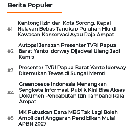
Berita Populer
WN
PRIANGAN
TIMUR
Kantongi Izin dari Kota Sorong, Kapal
#1
Nelayan Bebas Tangkap Puluhan Hiu di
Kawasan Konservasi Ayau Raja Ampat
WN
SEMARANG
Autopsi Jenazah Presenter TVRI Papua
#2
Barat Yanto Idorway Dijadwal Ulang Jadi
Kamis
WN
SOLO
Presenter TVRI Papua Barat Yanto Idorway
#3
Ditemukan Tewas di Sungai Memti
WN
Greenpeace Indonesia Menangkan
BOROBUDUR
Sengketa Informasi, Publik Kini Bisa Akses
#4
Dokumen Pencabutan Izin Tambang Raja
Ampat
WN
MK Putuskan Dana MBG Tak Lagi Boleh
MADURA
#5
Ambil dari Anggaran Pendidikan Mulai
APBN 2027
WN
SURABAYA