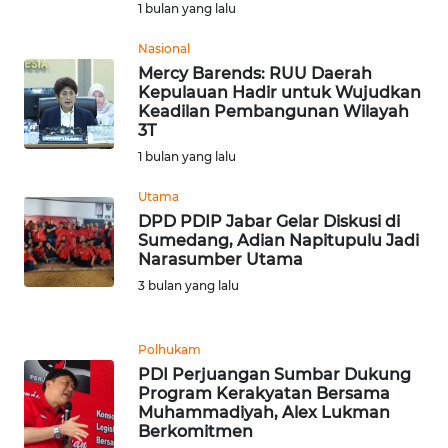
1 bulan yang lalu
WN
Nasional
SERAMBI
Mercy Barends: RUU Daerah
Kepulauan Hadir untuk Wujudkan
Keadilan Pembangunan Wilayah
WN
3T
JAMBI
1 bulan yang lalu
WN
Utama
SULTRA
DPD PDIP Jabar Gelar Diskusi di
Sumedang, Adian Napitupulu Jadi
Narasumber Utama
WN
3 bulan yang lalu
NTB
WN
Polhukam
SULTENG
PDI Perjuangan Sumbar Dukung
Program Kerakyatan Bersama
Muhammadiyah, Alex Lukman
WN
Berkomitmen
SULBAR