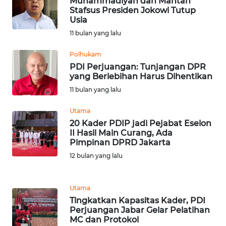
Muhammadiyah dan Mantan
Stafsus Presiden Jokowi Tutup
Usia
WN
11 bulan yang lalu
TAPANULI
SELATAN
Polhukam
PDI Perjuangan: Tunjangan DPR
WN
yang Berlebihan Harus Dihentikan
TANJUNG
11 bulan yang lalu
LESUNG
Utama
WN
20 Kader PDIP jadi Pejabat Eselon
KARO
II Hasil Main Curang, Ada
Pimpinan DPRD Jakarta
12 bulan yang lalu
WN
SIMALUNGUN
Utama
WN
Tingkatkan Kapasitas Kader, PDI
LABUHANBATU
Perjuangan Jabar Gelar Pelatihan
MC dan Protokol