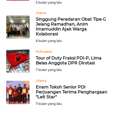
5 bulan yang lalu
WN
Utama
BABEL
Singgung Peredaran Obat Tipe G
Jelang Ramadhan, Anim
Imamuddin Ajak Warga
WN
Kolaborasi
SUMBAR
6 bulan yang lalu
WN
Polhukam
SUMSEL
Tour of Duty Fraksi PDI-P, Lima
Belas Anggota DPR Dirotasi
WN
7 bulan yang lalu
BENGKULU
Utama
Enam Tokoh Senior PDI
WN
Perjuangan Terima Penghargaan
LAMPUNG
"Leit Star"
7 bulan yang lalu
WN
JATENG