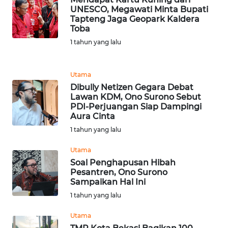
WN
UNESCO, Megawati Minta Bupati
Tapteng Jaga Geopark Kaldera
SUMEDANG
Toba
1 tahun yang lalu
WN
CIANJUR
Utama
WN
Dibully Netizen Gegara Debat
KEPULAUAN
Lawan KDM, Ono Surono Sebut
SERIBU
PDI-Perjuangan Siap Dampingi
Aura Cinta
1 tahun yang lalu
WN
TANGERANG
Utama
Soal Penghapusan Hibah
WN
Pesantren, Ono Surono
BINJAI
Sampaikan Hal Ini
1 tahun yang lalu
WN
Utama
CIREBON