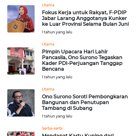
Utama
Fokus Kerja untuk Rakyat, F-PDIP
WN
Jabar Larang Anggotanya Kunker
BOGOR
ke Luar Provinsi Selama Bulan Juni
1 tahun yang lalu
WN
Utama
DEPOK
Pimpin Upacara Hari Lahir
Pancasila, Ono Surono Tegaskan
WN
Kader PDI-Perjuangan Tanggap
TAPANULI
Bencana
UTARA
1 tahun yang lalu
Utama
WN
SAMOSIR
Ono Surono Soroti Pembongkaran
Bangunan dan Penutupan
Tambang di Subang
WN
1 tahun yang lalu
PADANG
LAWAS
Serba-serbi
Mendapat Kartu Kuning dari