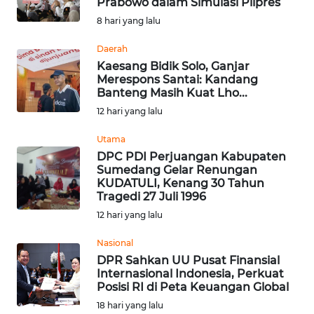
Prabowo dalam Simulasi Pilpres
Informasi
8 hari yang lalu
INDEKS
Daerah
BERITA
Kaesang Bidik Solo, Ganjar
Merespons Santai: Kandang
Banteng Masih Kuat Lho...
KONTAK
12 hari yang lalu
KAMI
Utama
INFO
DPC PDI Perjuangan Kabupaten
IKLAN
Sumedang Gelar Renungan
KUDATULI, Kenang 30 Tahun
Tragedi 27 Juli 1996
TENTANG
12 hari yang lalu
KAMI
Nasional
PEDOMAN
DPR Sahkan UU Pusat Finansial
MEDIA
Internasional Indonesia, Perkuat
SIBER
Posisi RI di Peta Keuangan Global
18 hari yang lalu