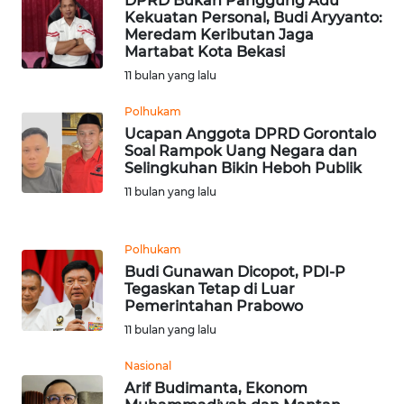
DPRD Bukan Panggung Adu
Kekuatan Personal, Budi Aryyanto:
WN
Meredam Keributan Jaga
MALUKU
Martabat Kota Bekasi
11 bulan yang lalu
WN
Polhukam
MALUT
Ucapan Anggota DPRD Gorontalo
Soal Rampok Uang Negara dan
WN
Selingkuhan Bikin Heboh Publik
DAIRI
11 bulan yang lalu
WN
DANAU
Polhukam
TOBA
Budi Gunawan Dicopot, PDI-P
Tegaskan Tetap di Luar
Pemerintahan Prabowo
WN
11 bulan yang lalu
NIAS
Nasional
WN
Arif Budimanta, Ekonom
LANGKAT