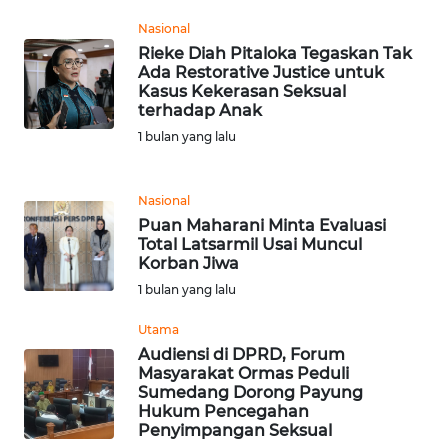
Nasional
WN
Rieke Diah Pitaloka Tegaskan Tak
BANTEN
Ada Restorative Justice untuk
Kasus Kekerasan Seksual
WN
terhadap Anak
NTT
1 bulan yang lalu
WN
KEPRI
Nasional
Puan Maharani Minta Evaluasi
Total Latsarmil Usai Muncul
WN
Korban Jiwa
PAPUA
1 bulan yang lalu
WN
Utama
PAPUA
Audiensi di DPRD, Forum
BARAT
Masyarakat Ormas Peduli
Sumedang Dorong Payung
Hukum Pencegahan
WN
Penyimpangan Seksual
RIAU