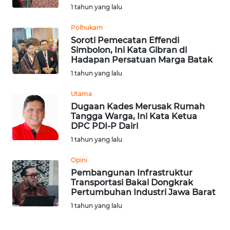
WN
1 tahun yang lalu
TAPANULI
Polhukam
TENGAH
Soroti Pemecatan Effendi
Simbolon, Ini Kata Gibran di
WN DELI
Hadapan Persatuan Marga Batak
SERDANG
1 tahun yang lalu
WN
Utama
TEBING
Dugaan Kades Merusak Rumah
TINGGI
Tangga Warga, Ini Kata Ketua
DPC PDI-P Dairi
1 tahun yang lalu
WN
PAKPAK
Opini
Pembangunan Infrastruktur
WN
Transportasi Bakal Dongkrak
KARAWANG
Pertumbuhan Industri Jawa Barat
1 tahun yang lalu
WN
BEKASI