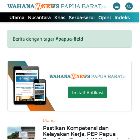
Utama
Nusantara
Khas
Serba-serbi
Opini
Indeks
WAHANA
Tutup
TV
Berita dengan tagar
#papua-field
UTAMA
NUSANTARA
KHAS
Install Aplikasi
SERBA-
SERBI
Utama
Pastikan Kompetensi dan
OPINI
Kelayakan Kerja, PEP Papua