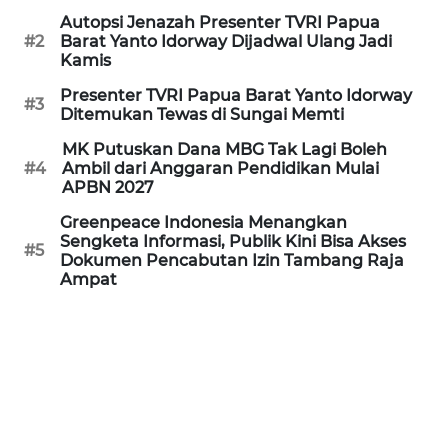
REDAKSI
Autopsi Jenazah Presenter TVRI Papua
#2
Barat Yanto Idorway Dijadwal Ulang Jadi
Kamis
KARIR
Presenter TVRI Papua Barat Yanto Idorway
#3
Ditemukan Tewas di Sungai Memti
DISCLAIMER
MK Putuskan Dana MBG Tak Lagi Boleh
Wahana
#4
Ambil dari Anggaran Pendidikan Mulai
News
APBN 2027
Regional
Greenpeace Indonesia Menangkan
Sengketa Informasi, Publik Kini Bisa Akses
#5
WN
Dokumen Pencabutan Izin Tambang Raja
Ampat
SUMUT
WN
JAKARTA
WN
JABAR