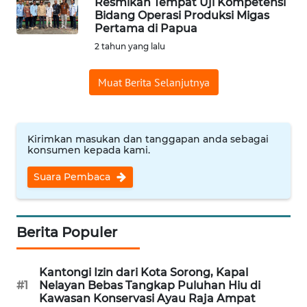
Resmikan Tempat Uji Kompetensi
Bidang Operasi Produksi Migas
Informasi
Pertama di Papua
INDEKS
2 tahun yang lalu
BERITA
Muat Berita Selanjutnya
KONTAK
KAMI
Kirimkan masukan dan tanggapan anda sebagai
INFO
konsumen kepada kami.
IKLAN
Suara Pembaca
TENTANG
KAMI
Berita Populer
PEDOMAN
MEDIA
Kantongi Izin dari Kota Sorong, Kapal
SIBER
#1
Nelayan Bebas Tangkap Puluhan Hiu di
Kawasan Konservasi Ayau Raja Ampat