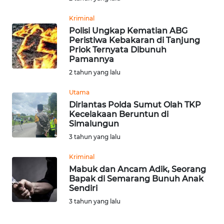
WN
Kriminal
KALTARA
Polisi Ungkap Kematian ABG
Peristiwa Kebakaran di Tanjung
Priok Ternyata Dibunuh
WN
Pamannya
KALSEL
2 tahun yang lalu
WN
Utama
KALTIM
Dirlantas Polda Sumut Olah TKP
Kecelakaan Beruntun di
Simalungun
WN
3 tahun yang lalu
SULSEL
Kriminal
WN
Mabuk dan Ancam Adik, Seorang
GORONTALO
Bapak di Semarang Bunuh Anak
Sendiri
3 tahun yang lalu
WN
SULUT