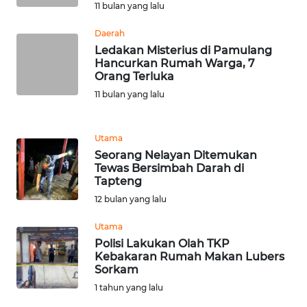
11 bulan yang lalu
WN
Daerah
SERAMBI
Ledakan Misterius di Pamulang
Hancurkan Rumah Warga, 7
Orang Terluka
WN
11 bulan yang lalu
JAMBI
WN
Utama
SULTRA
Seorang Nelayan Ditemukan
Tewas Bersimbah Darah di
Tapteng
WN
12 bulan yang lalu
NTB
Utama
WN
Polisi Lakukan Olah TKP
SULTENG
Kebakaran Rumah Makan Lubers
Sorkam
WN
1 tahun yang lalu
SULBAR