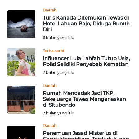
REDAKSI
Daerah
Turis Kanada Ditemukan Tewas di
KARIR
Hotel Labuan Bajo, Diduga Bunuh
Diri
DISCLAIMER
6 bulan yang lalu
Serba-serbi
Wahana
News
Influencer Lula Lahfah Tutup Usia,
Regional
Polisi Selidiki Penyebab Kematian
7 bulan yang lalu
WN
Daerah
SUMUT
Rumah Mendadak Jadi TKP,
Sekeluarga Tewas Mengenaskan
WN
di Situbondo
JAKARTA
7 bulan yang lalu
Daerah
WN
JABAR
Penemuan Jasad Misterius di