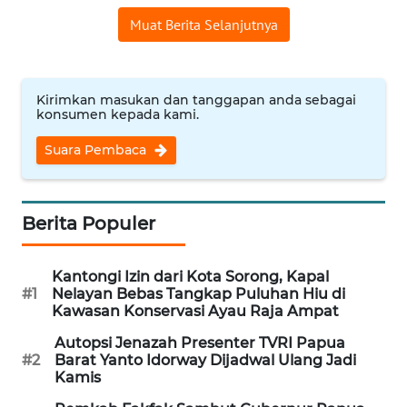
WN
Muat Berita Selanjutnya
SUMEDANG
WN
Kirimkan masukan dan tanggapan anda sebagai
CIANJUR
konsumen kepada kami.
WN
Suara Pembaca
KEPULAUAN
SERIBU
Berita Populer
WN
TANGERANG
Kantongi Izin dari Kota Sorong, Kapal
#1
Nelayan Bebas Tangkap Puluhan Hiu di
WN
Kawasan Konservasi Ayau Raja Ampat
BINJAI
Autopsi Jenazah Presenter TVRI Papua
#2
Barat Yanto Idorway Dijadwal Ulang Jadi
WN
Kamis
CIREBON