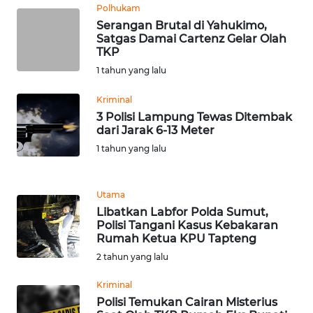
Polhukam
Serangan Brutal di Yahukimo,
WN
Satgas Damai Cartenz Gelar Olah
BABEL
TKP
1 tahun yang lalu
WN
SUMBAR
Kriminal
3 Polisi Lampung Tewas Ditembak
dari Jarak 6-13 Meter
WN
1 tahun yang lalu
SUMSEL
WN
Utama
BENGKULU
Libatkan Labfor Polda Sumut,
Polisi Tangani Kasus Kebakaran
Rumah Ketua KPU Tapteng
WN
LAMPUNG
2 tahun yang lalu
Kriminal
WN
Polisi Temukan Cairan Misterius
JATENG