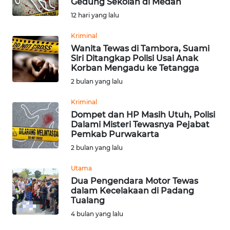
Gedung Sekolah di Medan
Informasi
12 hari yang lalu
INDEKS
Kriminal
BERITA
Wanita Tewas di Tambora, Suami
Siri Ditangkap Polisi Usai Anak
Korban Mengadu ke Tetangga
KONTAK
2 bulan yang lalu
KAMI
Kriminal
INFO
Dompet dan HP Masih Utuh, Polisi
IKLAN
Dalami Misteri Tewasnya Pejabat
Pemkab Purwakarta
2 bulan yang lalu
TENTANG
KAMI
Utama
Dua Pengendara Motor Tewas
PEDOMAN
dalam Kecelakaan di Padang
MEDIA
Tualang
SIBER
4 bulan yang lalu