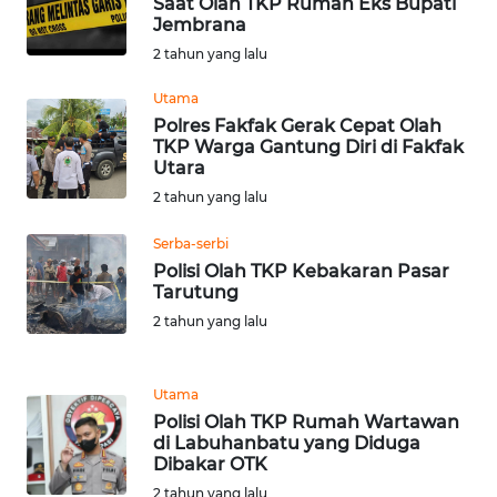
Saat Olah TKP Rumah Eks Bupati
Jembrana
WN
2 tahun yang lalu
NUSANTARA
Utama
Polres Fakfak Gerak Cepat Olah
WN
TKP Warga Gantung Diri di Fakfak
JOGJA
Utara
2 tahun yang lalu
WN
JATIM
Serba-serbi
Polisi Olah TKP Kebakaran Pasar
Tarutung
WN
BALI
2 tahun yang lalu
WN
Utama
KALBAR
Polisi Olah TKP Rumah Wartawan
di Labuhanbatu yang Diduga
WN
Dibakar OTK
KALTENG
2 tahun yang lalu