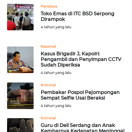
WN
Peristiwa
TAPANULI
Toko Emas di ITC BSD Serpong
TENGAH
Dirampok
4 tahun yang lalu
WN DELI
SERDANG
Nasional
Kasus Brigadir J, Kapolri:
WN
Pengambil dan Penyimpan CCTV
TEBING
Sudah Diperiksa
TINGGI
4 tahun yang lalu
WN
Kriminal
PAKPAK
Pembakar Pospol Pejompongan
Sempat Selfie Usai Beraksi
WN
4 tahun yang lalu
KARAWANG
Kriminal
Guru di Deli Serdang dan Anak
WN
Kembarnya Kedapatan Meninggal
BEKASI