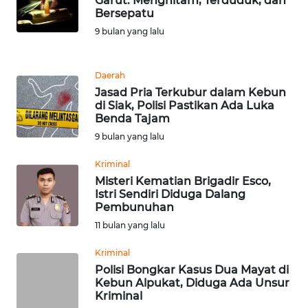
Garut: Menghitam, Terduduk, dan
Bersepatu
WN
9 bulan yang lalu
BANTEN
WN
Daerah
NTT
Jasad Pria Terkubur dalam Kebun
di Siak, Polisi Pastikan Ada Luka
Benda Tajam
WN
9 bulan yang lalu
KEPRI
Kriminal
WN
Misteri Kematian Brigadir Esco,
PAPUA
Istri Sendiri Diduga Dalang
Pembunuhan
WN
11 bulan yang lalu
PAPUA
Kriminal
BARAT
Polisi Bongkar Kasus Dua Mayat di
Kebun Alpukat, Diduga Ada Unsur
WN
Kriminal
RIAU