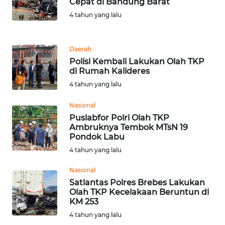
Cepat di Bandung Barat
4 tahun yang lalu
WN
TAPANULI
SELATAN
Daerah
Polisi Kembali Lakukan Olah TKP
di Rumah Kalideres
WN
TANJUNG
4 tahun yang lalu
LESUNG
Nasional
Puslabfor Polri Olah TKP
WN
Ambruknya Tembok MTsN 19
KARO
Pondok Labu
4 tahun yang lalu
WN
SIMALUNGUN
Nasional
Satlantas Polres Brebes Lakukan
Olah TKP Kecelakaan Beruntun di
WN
KM 253
LABUHANBATU
4 tahun yang lalu