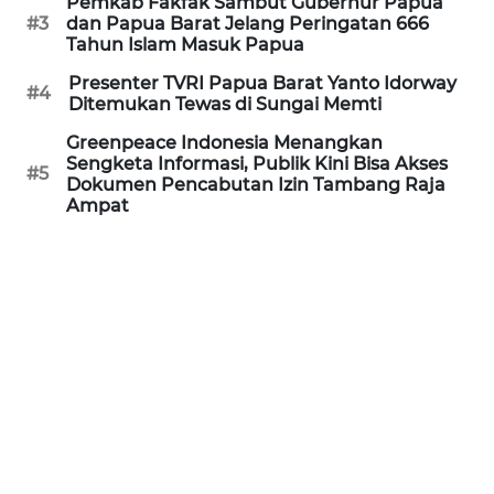
Pemkab Fakfak Sambut Gubernur Papua
#3
dan Papua Barat Jelang Peringatan 666
WN
Tahun Islam Masuk Papua
INDRAMAYU
Presenter TVRI Papua Barat Yanto Idorway
#4
Ditemukan Tewas di Sungai Memti
WN
KUNINGAN
Greenpeace Indonesia Menangkan
Sengketa Informasi, Publik Kini Bisa Akses
#5
Dokumen Pencabutan Izin Tambang Raja
WN
Ampat
MAJALENGKA
WN
SUBANG
WN
SUKABUMI
WN
PURWAKARTA