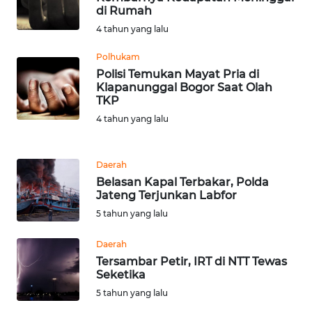
di Rumah
4 tahun yang lalu
WN
BOGOR
Polhukam
Polisi Temukan Mayat Pria di
Klapanunggal Bogor Saat Olah
WN
TKP
DEPOK
4 tahun yang lalu
WN
TAPANULI
Daerah
UTARA
Belasan Kapal Terbakar, Polda
Jateng Terjunkan Labfor
WN
5 tahun yang lalu
SAMOSIR
Daerah
WN
Tersambar Petir, IRT di NTT Tewas
PADANG
Seketika
LAWAS
5 tahun yang lalu