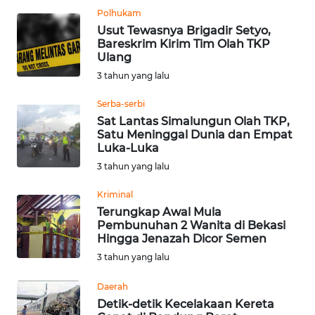
Polhukam
WN
Usut Tewasnya Brigadir Setyo,
MALUKU
Bareskrim Kirim Tim Olah TKP
Ulang
WN
3 tahun yang lalu
MALUT
Serba-serbi
Sat Lantas Simalungun Olah TKP,
WN
Satu Meninggal Dunia dan Empat
DAIRI
Luka-Luka
3 tahun yang lalu
WN
DANAU
Kriminal
TOBA
Terungkap Awal Mula
Pembunuhan 2 Wanita di Bekasi
Hingga Jenazah Dicor Semen
WN
3 tahun yang lalu
NIAS
Daerah
WN
Detik-detik Kecelakaan Kereta
LANGKAT