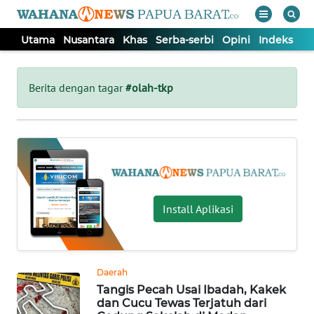
Utama
Nusantara
Khas
Serba-serbi
Opini
Indeks
WAHANA
Tutup
TV
Berita dengan tagar
#olah-tkp
UTAMA
NUSANTARA
KHAS
Install Aplikasi
SERBA-
SERBI
Daerah
Tangis Pecah Usai Ibadah, Kakek
OPINI
dan Cucu Tewas Terjatuh dari