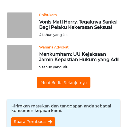
WN
Polhukam
TAPANULI
Vonis Mati Herry, Tegaknya Sanksi
SELATAN
Bagi Pelaku Kekerasan Seksual
4 tahun yang lalu
WN
TANJUNG
Wahana Advokat
LESUNG
Menkumham: UU Kejaksaan
Jamin Kepastian Hukum yang Adil
5 tahun yang lalu
WN
KARO
Muat Berita Selanjutnya
WN
SIMALUNGUN
Kirimkan masukan dan tanggapan anda sebagai
WN
konsumen kepada kami.
LABUHANBATU
Suara Pembaca