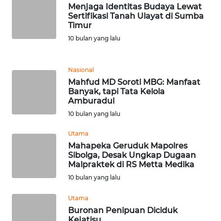
Menjaga Identitas Budaya Lewat
Sertifikasi Tanah Ulayat di Sumba
WN
Timur
SERAMBI
10 bulan yang lalu
WN
Nasional
JAMBI
Mahfud MD Soroti MBG: Manfaat
Banyak, tapi Tata Kelola
WN
Amburadul
SULTRA
10 bulan yang lalu
WN
Utama
NTB
Mahapeka Geruduk Mapolres
Sibolga, Desak Ungkap Dugaan
Malpraktek di RS Metta Medika
WN
10 bulan yang lalu
SULTENG
Utama
WN
Buronan Penipuan Diciduk
SULBAR
Kejatisu