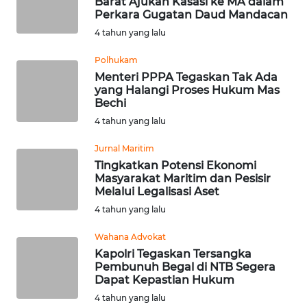
Barat Ajukan Kasasi ke MA dalam
Perkara Gugatan Daud Mandacan
WN
4 tahun yang lalu
MALUKU
Polhukam
WN
Menteri PPPA Tegaskan Tak Ada
MALUT
yang Halangi Proses Hukum Mas
Bechi
4 tahun yang lalu
WN
DAIRI
Jurnal Maritim
Tingkatkan Potensi Ekonomi
WN
Masyarakat Maritim dan Pesisir
DANAU
Melalui Legalisasi Aset
TOBA
4 tahun yang lalu
Wahana Advokat
WN
Kapolri Tegaskan Tersangka
NIAS
Pembunuh Begal di NTB Segera
Dapat Kepastian Hukum
WN
4 tahun yang lalu
LANGKAT