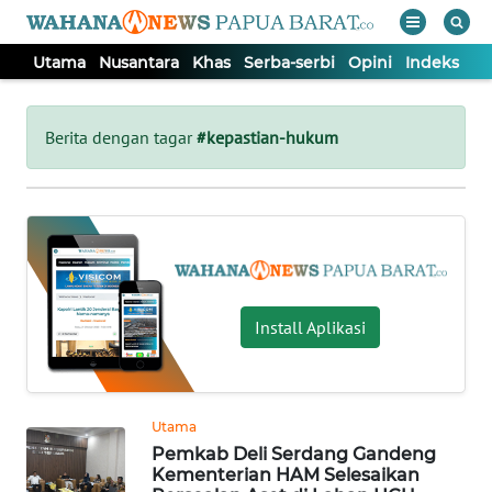
Utama
Nusantara
Khas
Serba-serbi
Opini
Indeks
WAHANA
Tutup
TV
Berita dengan tagar
#kepastian-hukum
UTAMA
NUSANTARA
KHAS
Install Aplikasi
SERBA-
SERBI
Utama
Pemkab Deli Serdang Gandeng
OPINI
Kementerian HAM Selesaikan