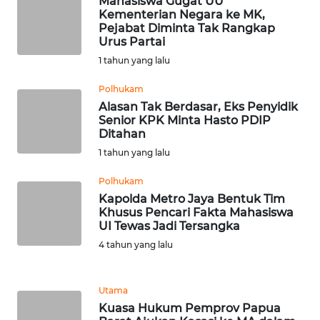
Mahasiswa Gugat UU
Kementerian Negara ke MK,
WN
Pejabat Diminta Tak Rangkap
Urus Partai
KALTARA
1 tahun yang lalu
WN
Polhukam
KALSEL
Alasan Tak Berdasar, Eks Penyidik
Senior KPK Minta Hasto PDIP
WN
Ditahan
KALTIM
1 tahun yang lalu
Polhukam
WN
Kapolda Metro Jaya Bentuk Tim
SULSEL
Khusus Pencari Fakta Mahasiswa
UI Tewas Jadi Tersangka
WN
4 tahun yang lalu
GORONTALO
WN
Utama
SULUT
Kuasa Hukum Pemprov Papua