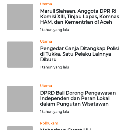
Utama
Maruli Siahaan, Anggota DPR RI
WN
Komisi XIII, Tinjau Lapas, Komnas
NUSANTARA
HAM, dan Kementrian di Aceh
1 tahun yang lalu
WN
JOGJA
Utama
Pengedar Ganja Ditangkap Polisi
di Tukka, Satu Pelaku Lainnya
WN
Diburu
JATIM
1 tahun yang lalu
WN
BALI
Utama
DPRD Bali Dorong Pengawasan
WN
Independen dan Peran Lokal
dalam Pungutan Wisatawan
KALBAR
1 tahun yang lalu
WN
Polhukam
KALTENG