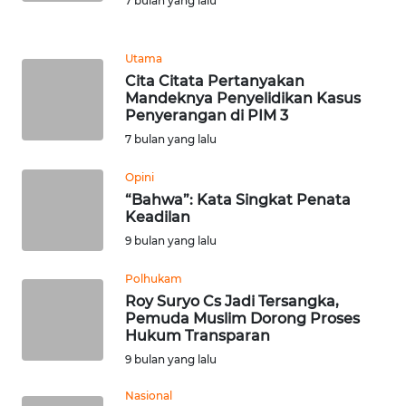
7 bulan yang lalu
WN
BANTEN
Utama
Cita Citata Pertanyakan
WN
Mandeknya Penyelidikan Kasus
Penyerangan di PIM 3
NTT
7 bulan yang lalu
WN
Opini
KEPRI
“Bahwa”: Kata Singkat Penata
Keadilan
WN
9 bulan yang lalu
PAPUA
Polhukam
WN
Roy Suryo Cs Jadi Tersangka,
PAPUA
Pemuda Muslim Dorong Proses
Hukum Transparan
BARAT
9 bulan yang lalu
WN
Nasional
RIAU