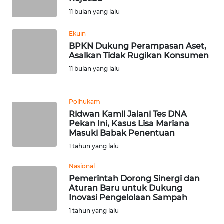
11 bulan yang lalu
WN
BABEL
Ekuin
BPKN Dukung Perampasan Aset,
Asalkan Tidak Rugikan Konsumen
WN
11 bulan yang lalu
SUMBAR
WN
Polhukam
SUMSEL
Ridwan Kamil Jalani Tes DNA
Pekan Ini, Kasus Lisa Mariana
Masuki Babak Penentuan
WN
BENGKULU
1 tahun yang lalu
Nasional
WN
Pemerintah Dorong Sinergi dan
LAMPUNG
Aturan Baru untuk Dukung
Inovasi Pengelolaan Sampah
WN
1 tahun yang lalu
JATENG