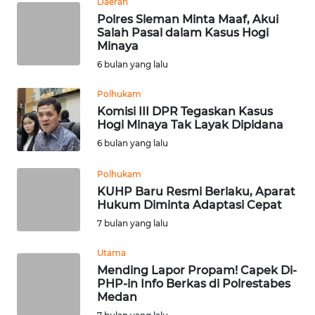
Daerah
REDAKSI
Polres Sleman Minta Maaf, Akui
Salah Pasal dalam Kasus Hogi
KARIR
Minaya
6 bulan yang lalu
DISCLAIMER
Polhukam
Komisi III DPR Tegaskan Kasus
Wahana
Hogi Minaya Tak Layak Dipidana
News
6 bulan yang lalu
Regional
Polhukam
WN
KUHP Baru Resmi Berlaku, Aparat
SUMUT
Hukum Diminta Adaptasi Cepat
7 bulan yang lalu
WN
JAKARTA
Utama
Mending Lapor Propam! Capek Di-
PHP-in Info Berkas di Polrestabes
WN
Medan
JABAR