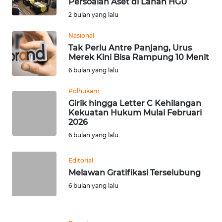
Persoalan Aset di Lahan HGU
Informasi
2 bulan yang lalu
INDEKS
Nasional
BERITA
Tak Perlu Antre Panjang, Urus
Merek Kini Bisa Rampung 10 Menit
KONTAK
6 bulan yang lalu
KAMI
Polhukam
Girik hingga Letter C Kehilangan
INFO
Kekuatan Hukum Mulai Februari
IKLAN
2026
6 bulan yang lalu
TENTANG
KAMI
Editorial
Melawan Gratifikasi Terselubung
PEDOMAN
6 bulan yang lalu
MEDIA
SIBER