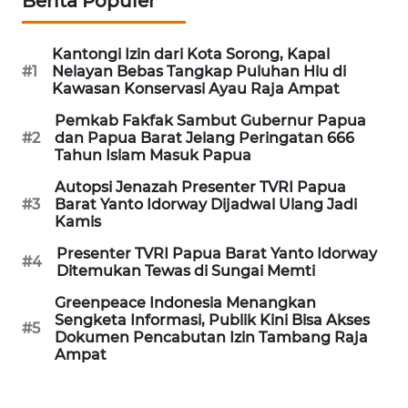
Berita Populer
REDAKSI
Kantongi Izin dari Kota Sorong, Kapal
KARIR
#1
Nelayan Bebas Tangkap Puluhan Hiu di
Kawasan Konservasi Ayau Raja Ampat
DISCLAIMER
Pemkab Fakfak Sambut Gubernur Papua
#2
dan Papua Barat Jelang Peringatan 666
Wahana
Tahun Islam Masuk Papua
News
Autopsi Jenazah Presenter TVRI Papua
Regional
#3
Barat Yanto Idorway Dijadwal Ulang Jadi
Kamis
WN
Presenter TVRI Papua Barat Yanto Idorway
SUMUT
#4
Ditemukan Tewas di Sungai Memti
Greenpeace Indonesia Menangkan
WN
Sengketa Informasi, Publik Kini Bisa Akses
JAKARTA
#5
Dokumen Pencabutan Izin Tambang Raja
Ampat
WN
JABAR