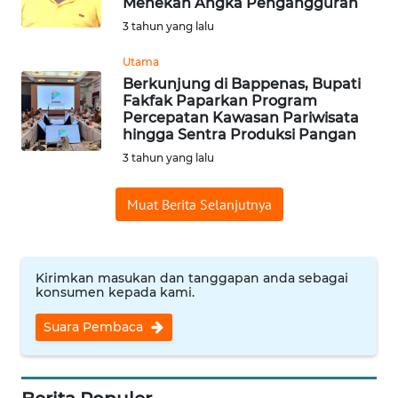
Menekan Angka Pengangguran
Informasi
3 tahun yang lalu
INDEKS
Utama
BERITA
Berkunjung di Bappenas, Bupati
Fakfak Paparkan Program
Percepatan Kawasan Pariwisata
KONTAK
hingga Sentra Produksi Pangan
KAMI
3 tahun yang lalu
INFO
Muat Berita Selanjutnya
IKLAN
TENTANG
KAMI
Kirimkan masukan dan tanggapan anda sebagai
konsumen kepada kami.
PEDOMAN
Suara Pembaca
MEDIA
SIBER