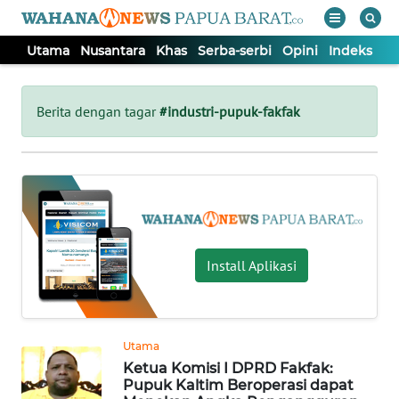
Utama
Nusantara
Khas
Serba-serbi
Opini
Indeks
WAHANA
Tutup
TV
Berita dengan tagar
#industri-pupuk-fakfak
UTAMA
NUSANTARA
KHAS
Install Aplikasi
SERBA-
SERBI
Utama
Ketua Komisi I DPRD Fakfak:
OPINI
Pupuk Kaltim Beroperasi dapat