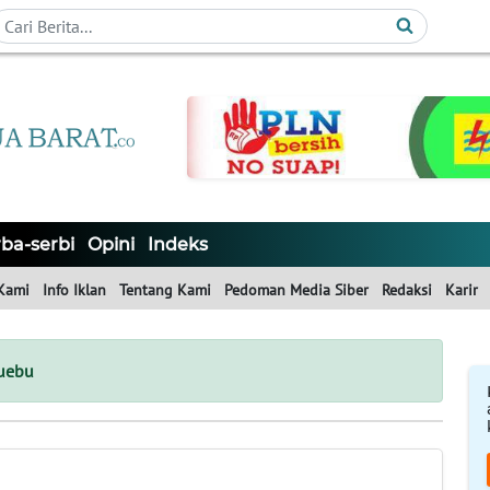
ba-serbi
Opini
Indeks
Kami
Info Iklan
Tentang Kami
Pedoman Media Siber
Redaksi
Karir
suebu