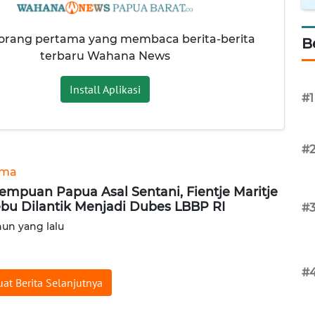
 orang pertama yang membaca berita-berita
B
terbaru Wahana News
Install Aplikasi
#1
#
ama
empuan Papua Asal Sentani, Fientje Maritje
bu Dilantik Menjadi Dubes LBBP RI
#
hun yang lalu
#
at Berita Selanjutnya