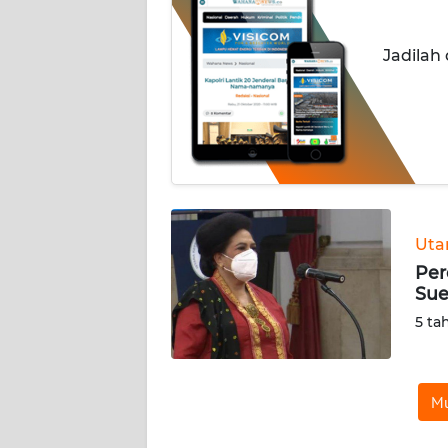
INDEKS
Jadilah
BERITA
KONTAK
KAMI
INFO
IKLAN
Ut
TENTANG
Per
KAMI
Sue
5 ta
PEDOMAN
MEDIA
SIBER
Mu
REDAKSI