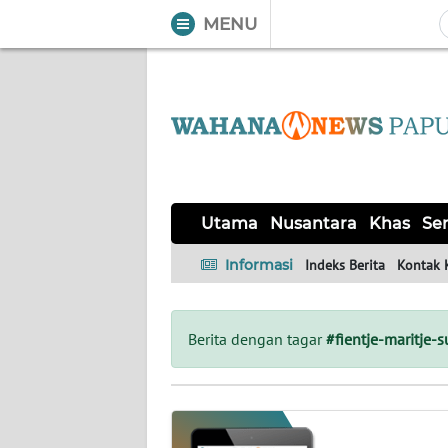
MENU
WAHANA
Tutup
TV
UTAMA
NUSANTARA
Utama
Nusantara
Khas
Ser
KHAS
Informasi
Indeks Berita
Kontak 
SERBA-
SERBI
Berita dengan tagar
#fientje-maritje-
OPINI
Informasi