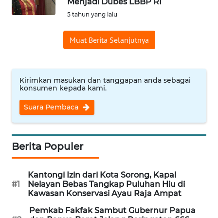
Menjadi Dubes LBBP RI
Informasi
5 tahun yang lalu
INDEKS
Muat Berita Selanjutnya
BERITA
KONTAK
KAMI
Kirimkan masukan dan tanggapan anda sebagai
konsumen kepada kami.
INFO
Suara Pembaca
IKLAN
TENTANG
Berita Populer
KAMI
Kantongi Izin dari Kota Sorong, Kapal
PEDOMAN
#1
Nelayan Bebas Tangkap Puluhan Hiu di
MEDIA
Kawasan Konservasi Ayau Raja Ampat
SIBER
Pemkab Fakfak Sambut Gubernur Papua