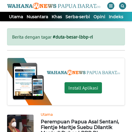
Utama
Nusantara
Khas
Serba-serbi
Opini
Indeks
WAHANA
Tutup
TV
Berita dengan tagar
#duta-besar-lbbp-ri
UTAMA
NUSANTARA
KHAS
Install Aplikasi
SERBA-
SERBI
Utama
Perempuan Papua Asal Sentani,
OPINI
Fientje Maritje Suebu Dilantik