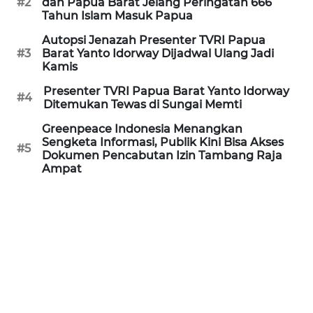
#2
dan Papua Barat Jelang Peringatan 666
REDAKSI
Tahun Islam Masuk Papua
Autopsi Jenazah Presenter TVRI Papua
KARIR
#3
Barat Yanto Idorway Dijadwal Ulang Jadi
Kamis
DISCLAIMER
Presenter TVRI Papua Barat Yanto Idorway
#4
Ditemukan Tewas di Sungai Memti
Wahana
Greenpeace Indonesia Menangkan
News
Sengketa Informasi, Publik Kini Bisa Akses
Regional
#5
Dokumen Pencabutan Izin Tambang Raja
Ampat
WN
SUMUT
WN
JAKARTA
WN
JABAR