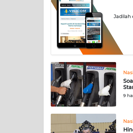
INDEKS
Jadilah
BERITA
KONTAK
KAMI
INFO
IKLAN
Nas
TENTANG
Soa
KAMI
Sta
9 ha
PEDOMAN
MEDIA
SIBER
Nas
REDAKSI
Hin