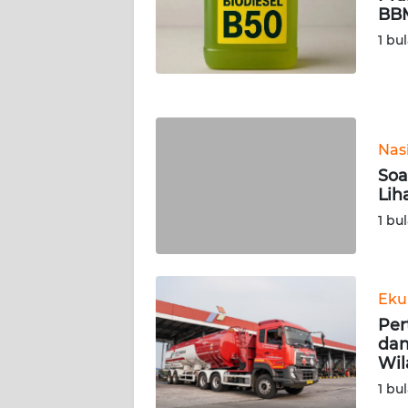
BBM
WN
NUSANTARA
1 bu
WN
JOGJA
Nas
WN
JATIM
Soa
Lih
WN
1 bu
BALI
WN
Eku
KALBAR
Per
dan
WN
Wil
KALTENG
1 bu