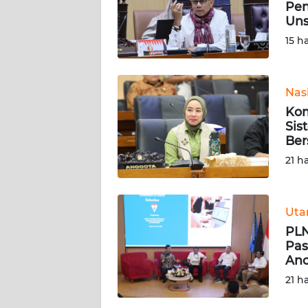
Pen
Uns
KARIR
15 h
DISCLAIMER
Nas
Wahana
Kom
News
Regional
Sis
Ber
21 h
WN
SUMUT
Ut
WN
JAKARTA
PLN
Pas
Anc
WN
JABAR
21 h