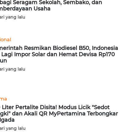
bagi Seragam Sekolah, Sembako, dan
mberdayaan Usaha
ari yang lalu
ional
erintah Resmikan Biodiesel B50, Indonesia
 Lagi Impor Solar dan Hemat Devisa Rp170
iun
ari yang lalu
ama
 Liter Pertalite Disita! Modus Licik "Sedot
gki" dan Akali QR MyPertamina Terbongkar
Ngada
ari yang lalu