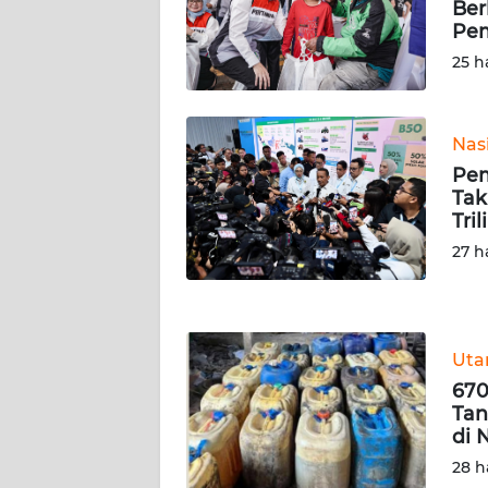
Ber
WN
Pe
SERAMBI
25 h
WN
JAMBI
Nas
Pem
WN
Tak
SULTRA
Tril
27 h
WN
NTB
WN
Ut
SULTENG
670
Tan
WN
di 
SULBAR
28 h