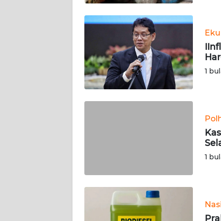
WN
BABEL
Eku
IIn
WN
Har
SUMBAR
1 bu
WN
SUMSEL
Pol
WN
BENGKULU
Kas
Sel
WN
1 bu
LAMPUNG
WN
JATENG
Nas
Pra