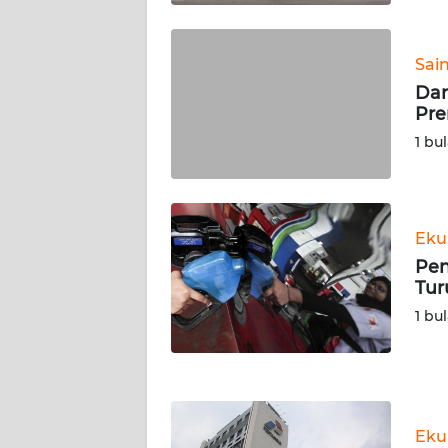
WN
KALTARA
Sai
WN
Dar
KALSEL
Pre
1 bu
WN
KALTIM
WN
Eku
SULSEL
Pen
Tur
WN
1 bu
GORONTALO
WN
SULUT
Eku