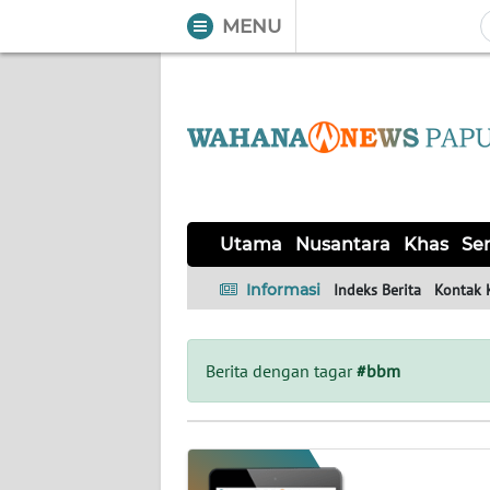
MENU
WAHANA
Tutup
TV
UTAMA
NUSANTARA
Utama
Nusantara
Khas
Ser
KHAS
Informasi
Indeks Berita
Kontak 
SERBA-
SERBI
Berita dengan tagar
#bbm
OPINI
Informasi