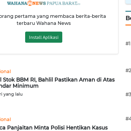
 orang pertama yang membaca berita-berita
B
terbaru Wahana News
Install Aplikasi
#1
#
ional
l Stok BBM RI, Bahlil Pastikan Aman di Atas
ndar Minimum
ri yang lalu
#
#
ional
ca Panjaitan Minta Polisi Hentikan Kasus