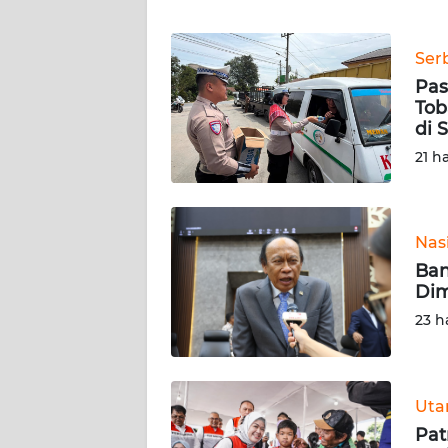
WN
BANTEN
Ser
WN
Pas
NTT
Tob
di 
WN
21 h
KEPRI
WN
Nas
PAPUA
Ban
Dim
WN
23 h
PAPUA
BARAT
WN
Ut
RIAU
Pat