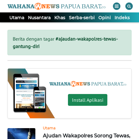
Utama
Nusantara
Khas
Serba-serbi
Opini
Indeks
WAHANA
Tutup
TV
Berita dengan tagar
#ajaudan-wakapolres-tewas-
gantung-diri
UTAMA
NUSANTARA
KHAS
Install Aplikasi
SERBA-
SERBI
Utama
OPINI
Ajudan Wakapolres Sorong Tewas,