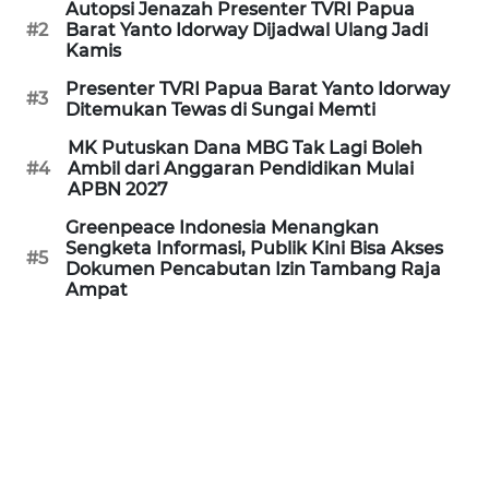
Autopsi Jenazah Presenter TVRI Papua
REDAKSI
#2
Barat Yanto Idorway Dijadwal Ulang Jadi
Kamis
KARIR
Presenter TVRI Papua Barat Yanto Idorway
#3
Ditemukan Tewas di Sungai Memti
DISCLAIMER
MK Putuskan Dana MBG Tak Lagi Boleh
#4
Ambil dari Anggaran Pendidikan Mulai
Wahana
APBN 2027
News
Regional
Greenpeace Indonesia Menangkan
Sengketa Informasi, Publik Kini Bisa Akses
#5
Dokumen Pencabutan Izin Tambang Raja
WN
Ampat
SUMUT
WN
JAKARTA
WN
JABAR