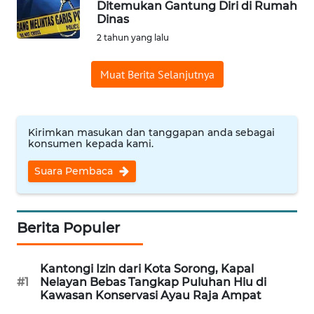
Ditemukan Gantung Diri di Rumah
Informasi
Dinas
2 tahun yang lalu
INDEKS
BERITA
Muat Berita Selanjutnya
KONTAK
KAMI
Kirimkan masukan dan tanggapan anda sebagai
konsumen kepada kami.
INFO
IKLAN
Suara Pembaca
TENTANG
KAMI
Berita Populer
PEDOMAN
Kantongi Izin dari Kota Sorong, Kapal
MEDIA
#1
Nelayan Bebas Tangkap Puluhan Hiu di
SIBER
Kawasan Konservasi Ayau Raja Ampat