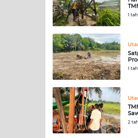
TMM
KARIR
1 ta
DISCLAIMER
Wahana
Ut
News
Sat
Regional
Pro
1 ta
WN
SUMUT
WN
Ut
JAKARTA
TMM
Saw
WN
2 ta
JABAR