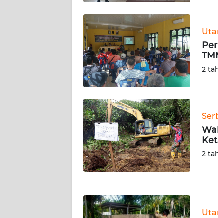
WN
KALTARA
Ut
WN
Per
KALSEL
TMM
2 ta
WN
KALTIM
WN
Ser
SULSEL
Wal
Ket
WN
2 ta
GORONTALO
WN
SULUT
Ut