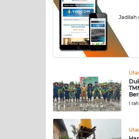
INDEKS
Jadilah
BERITA
KONTAK
KAMI
INFO
IKLAN
Ut
Duk
TENTANG
TMM
KAMI
Ber
1 ta
PEDOMAN
MEDIA
SIBER
Ut
REDAKSI
Har