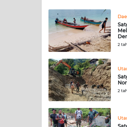
WN
BANTEN
Dae
WN
Sat
NTT
Mel
Den
WN
2 ta
KEPRI
WN
Ut
PAPUA
Sat
Nor
WN
2 ta
PAPUA
BARAT
WN
Ut
RIAU
Sat