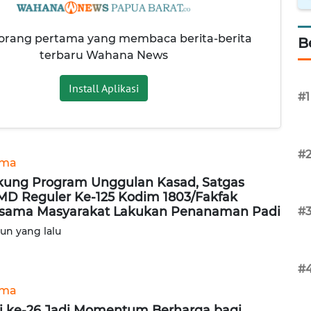
 orang pertama yang membaca berita-berita
B
terbaru Wahana News
Install Aplikasi
#1
#
ama
ung Program Unggulan Kasad, Satgas
D Reguler Ke-125 Kodim 1803/Fakfak
sama Masyarakat Lakukan Penanaman Padi
#
hun yang lalu
#
ama
i ke-26 Jadi Momentum Berharga bagi