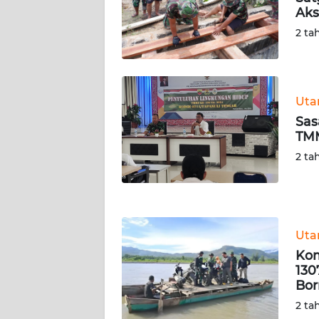
Aks
WN
SERAMBI
2 ta
WN
JAMBI
Ut
Sas
WN
TMM
SULTRA
2 ta
WN
NTB
WN
Ut
SULTENG
Kom
130
WN
Bo
SULBAR
2 ta