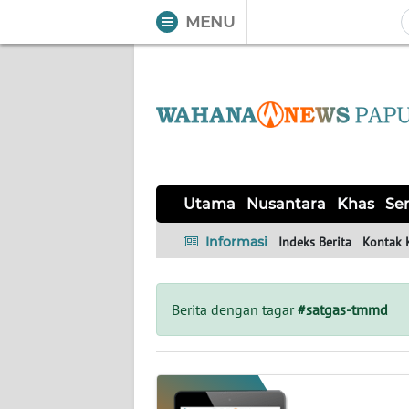
MENU
WAHANA
Tutup
TV
UTAMA
NUSANTARA
Utama
Nusantara
Khas
Ser
KHAS
Informasi
Indeks Berita
Kontak 
SERBA-
SERBI
Berita dengan tagar
#satgas-tmmd
OPINI
Informasi