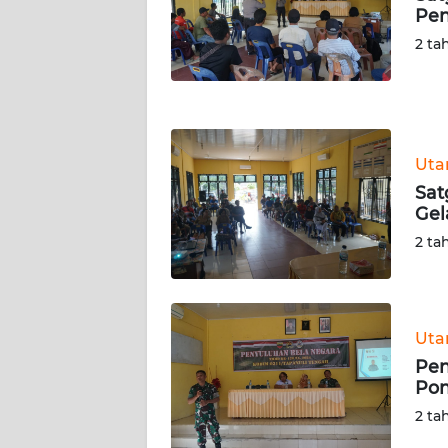
Pen
WN
NUSANTARA
2 ta
WN
JOGJA
Ut
WN
JATIM
Sat
Gel
WN
2 ta
BALI
WN
KALBAR
Ut
Pen
Pon
WN
KALTENG
2 ta