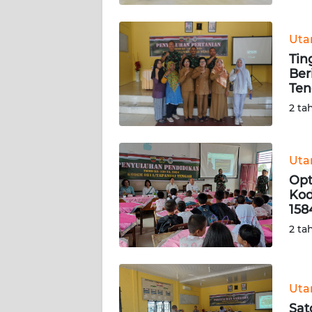
WN
BABEL
Ut
Tin
WN
Ber
SUMBAR
Te
2 ta
WN
SUMSEL
Ut
WN
Opt
BENGKULU
Kod
158
WN
2 ta
LAMPUNG
WN
JATENG
Ut
Sat