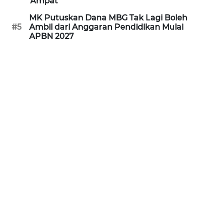
Ampat
WN
MK Putuskan Dana MBG Tak Lagi Boleh
BANTEN
#5
Ambil dari Anggaran Pendidikan Mulai
APBN 2027
WN
NTT
WN
KEPRI
WN
PAPUA
WN
PAPUA
BARAT
WN
RIAU