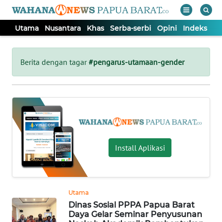
Utama
Nusantara
Khas
Serba-serbi
Opini
Indeks
WAHANA
Tutup
TV
Berita dengan tagar
#pengarus-utamaan-gender
UTAMA
NUSANTARA
KHAS
Install Aplikasi
SERBA-
SERBI
Utama
Dinas Sosial PPPA Papua Barat
OPINI
Daya Gelar Seminar Penyusunan