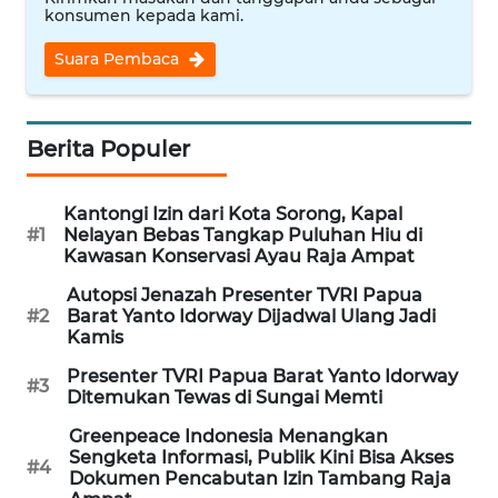
REDAKSI
konsumen kepada kami.
Suara Pembaca
KARIR
DISCLAIMER
Berita Populer
Wahana
News
Kantongi Izin dari Kota Sorong, Kapal
Regional
#1
Nelayan Bebas Tangkap Puluhan Hiu di
Kawasan Konservasi Ayau Raja Ampat
WN
Autopsi Jenazah Presenter TVRI Papua
SUMUT
#2
Barat Yanto Idorway Dijadwal Ulang Jadi
Kamis
WN
Presenter TVRI Papua Barat Yanto Idorway
#3
JAKARTA
Ditemukan Tewas di Sungai Memti
Greenpeace Indonesia Menangkan
WN
Sengketa Informasi, Publik Kini Bisa Akses
#4
JABAR
Dokumen Pencabutan Izin Tambang Raja