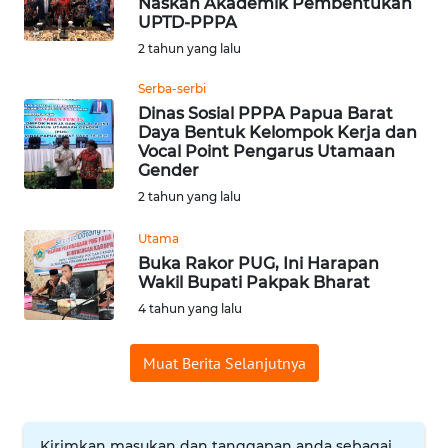
Naskah Akademik Pembentukan
UPTD-PPPA
Informasi
2 tahun yang lalu
INDEKS
BERITA
Serba-serbi
Dinas Sosial PPPA Papua Barat
Daya Bentuk Kelompok Kerja dan
KONTAK
Vocal Point Pengarus Utamaan
KAMI
Gender
2 tahun yang lalu
INFO
IKLAN
Utama
Buka Rakor PUG, Ini Harapan
Wakil Bupati Pakpak Bharat
TENTANG
4 tahun yang lalu
KAMI
Muat Berita Selanjutnya
PEDOMAN
MEDIA
SIBER
Kirimkan masukan dan tanggapan anda sebagai