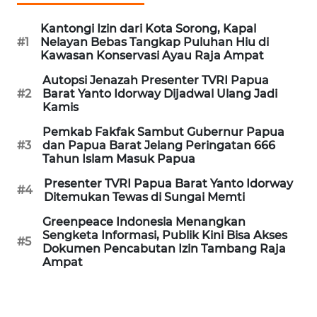
REDAKSI
Kantongi Izin dari Kota Sorong, Kapal
#1
Nelayan Bebas Tangkap Puluhan Hiu di
KARIR
Kawasan Konservasi Ayau Raja Ampat
Autopsi Jenazah Presenter TVRI Papua
DISCLAIMER
#2
Barat Yanto Idorway Dijadwal Ulang Jadi
Kamis
Wahana
Pemkab Fakfak Sambut Gubernur Papua
News
#3
dan Papua Barat Jelang Peringatan 666
Regional
Tahun Islam Masuk Papua
WN
Presenter TVRI Papua Barat Yanto Idorway
#4
Ditemukan Tewas di Sungai Memti
SUMUT
Greenpeace Indonesia Menangkan
Sengketa Informasi, Publik Kini Bisa Akses
WN
#5
Dokumen Pencabutan Izin Tambang Raja
JAKARTA
Ampat
WN
JABAR