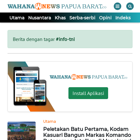
Utama
Nusantara
Khas
Serba-serbi
Opini
Indeks
WAHANA
Tutup
TV
Berita dengan tagar
#info-tni
UTAMA
NUSANTARA
KHAS
Install Aplikasi
SERBA-
SERBI
Utama
Peletakan Batu Pertama, Kodam
OPINI
Kasuari Bangun Markas Komando