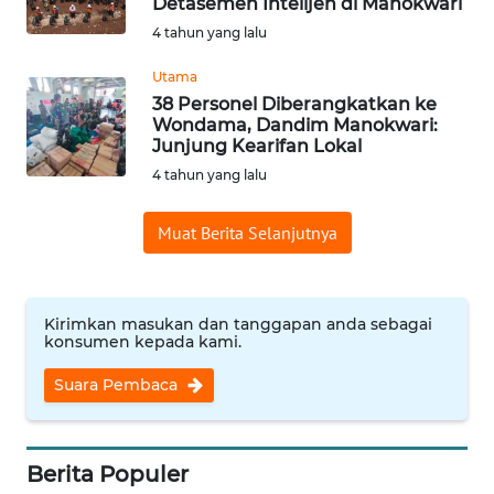
Detasemen Intelijen di Manokwari
Informasi
4 tahun yang lalu
INDEKS
Utama
BERITA
38 Personel Diberangkatkan ke
Wondama, Dandim Manokwari:
Junjung Kearifan Lokal
KONTAK
4 tahun yang lalu
KAMI
Muat Berita Selanjutnya
INFO
IKLAN
TENTANG
Kirimkan masukan dan tanggapan anda sebagai
konsumen kepada kami.
KAMI
Suara Pembaca
PEDOMAN
MEDIA
SIBER
Berita Populer