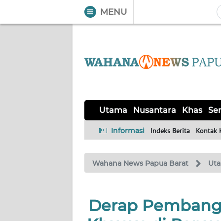
MENU
WAHANA
Tutup
TV
UTAMA
NUSANTARA
Utama
Nusantara
Khas
Ser
KHAS
Informasi
Indeks Berita
Kontak 
SERBA-
Wahana News Papua Barat
Ut
SERBI
OPINI
Derap Pembang
Informasi