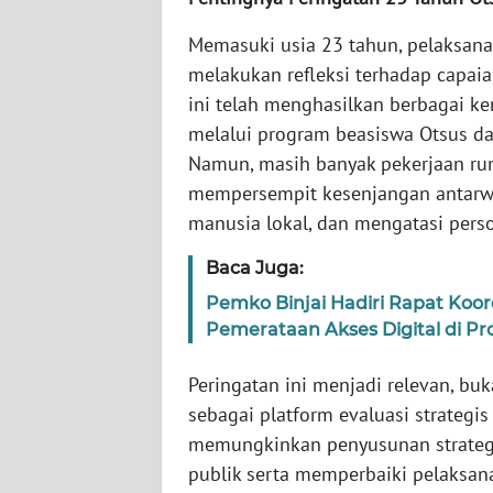
WN
Memasuki usia 23 tahun, pelaksan
SERAMBI
melakukan refleksi terhadap capaia
ini telah menghasilkan berbagai k
WN
melalui program beasiswa Otsus dan
JAMBI
Namun, masih banyak pekerjaan rum
mempersempit kesenjangan antarwi
WN
SULTRA
manusia lokal, dan mengatasi persoa
Baca Juga:
WN
NTB
Pemko Binjai Hadiri Rapat Koor
Pemerataan Akses Digital di Pr
WN
SULTENG
Peringatan ini menjadi relevan, buk
sebagai platform evaluasi strategis
WN
memungkinkan penyusunan strategi 
SULBAR
publik serta memperbaiki pelaksan