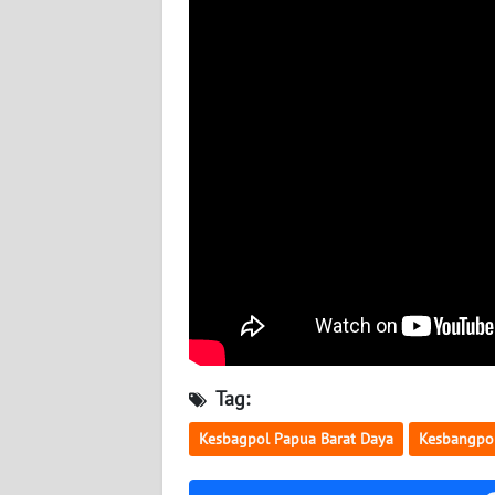
WN
NUSANTARA
WN
JOGJA
WN
JATIM
WN
BALI
WN
KALBAR
Tag:
WN
Kesbagpol Papua Barat Daya
Kesbangpo
KALTENG