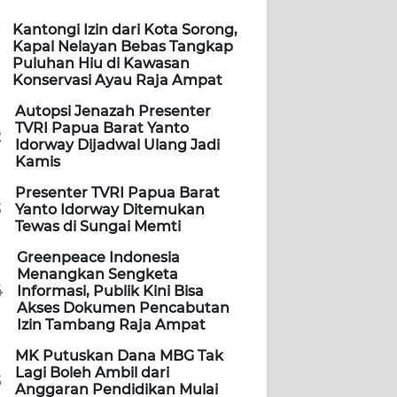
Kantongi Izin dari Kota Sorong,
Kapal Nelayan Bebas Tangkap
Puluhan Hiu di Kawasan
Konservasi Ayau Raja Ampat
Autopsi Jenazah Presenter
TVRI Papua Barat Yanto
2
Idorway Dijadwal Ulang Jadi
Kamis
Presenter TVRI Papua Barat
3
Yanto Idorway Ditemukan
Tewas di Sungai Memti
Greenpeace Indonesia
Menangkan Sengketa
4
Informasi, Publik Kini Bisa
Akses Dokumen Pencabutan
Izin Tambang Raja Ampat
MK Putuskan Dana MBG Tak
Lagi Boleh Ambil dari
5
Anggaran Pendidikan Mulai