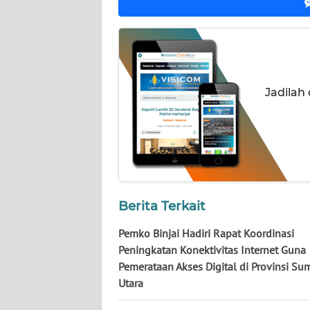
WN
KALTARA
WN
KALSEL
Jadilah
WN
KALTIM
WN
SULSEL
Berita Terkait
WN
GORONTALO
Pemko Binjai Hadiri Rapat Koordinasi
Peningkatan Konektivitas Internet Guna
WN
Pemerataan Akses Digital di Provinsi Su
SULUT
Utara