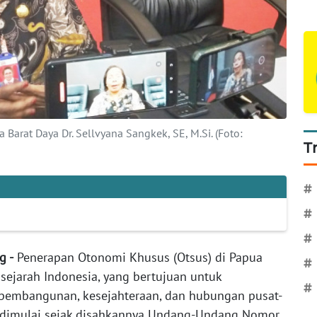
Barat Daya Dr. Sellvyana Sangkek, SE, M.Si. (Foto:
T
#
#
#
g -
Penerapan Otonomi Khusus (Otsus) di Papua
#
ejarah Indonesia, yang bertujuan untuk
#
 pembangunan, kesejahteraan, dan hubungan pusat-
ini dimulai sejak disahkannya Undang-Undang Nomor