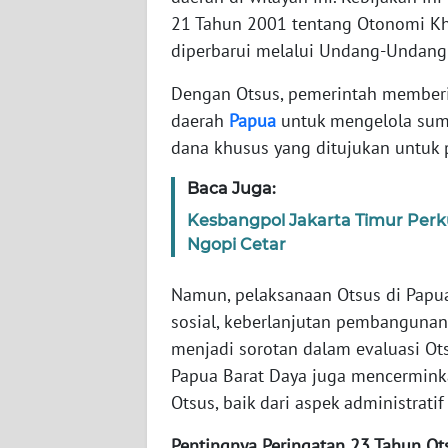
WN
21 Tahun 2001 tentang Otonomi Kh
BANTEN
diperbarui melalui Undang-Undan
WN
Dengan Otsus, pemerintah memberi
NTT
daerah
Papua
untuk mengelola sumb
dana khusus yang ditujukan untuk p
WN
KEPRI
Baca Juga:
Kesbangpol Jakarta Timur Perk
WN
Ngopi Cetar
PAPUA
Namun, pelaksanaan Otsus di Papua 
WN
sosial, keberlanjutan pembangunan, 
PAPUA
menjadi sorotan dalam evaluasi Otsu
BARAT
Papua Barat Daya juga mencermin
WN
Otsus, baik dari aspek administrat
RIAU
Pentingnya Peringatan 23 Tahun Ot