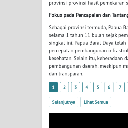
provinsi-provinsi hasil pemekaran 
WN
BABEL
Fokus pada Pencapaian dan Tantan
Sebagai provinsi termuda, Papua B
WN
SUMBAR
selama 1 tahun 11 bulan sejak pe
singkat ini, Papua Barat Daya tela
WN
percepatan pembangunan infrastruk
SUMSEL
kesehatan. Selain itu, keberadaa
pembangunan daerah, meskipun mas
WN
dan transparan.
BENGKULU
1
2
3
4
5
6
7
WN
LAMPUNG
Selanjutnya
Lihat Semua
WN
JATENG