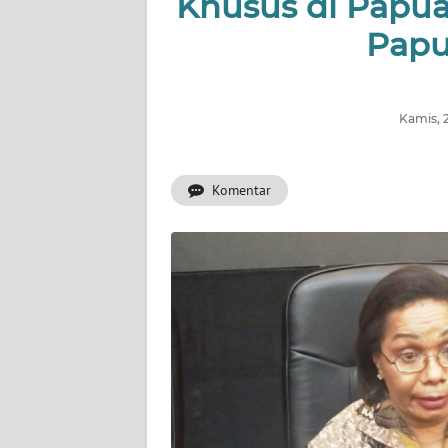
Khusus di Papua,
Papu
INDEKS
BERITA
KONTAK
Kamis, 
KAMI
Komentar
INFO
IKLAN
TENTANG
KAMI
PEDOMAN
MEDIA
SIBER
REDAKSI