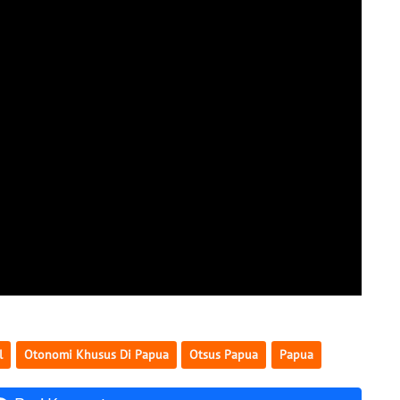
l
Otonomi Khusus Di Papua
Otsus Papua
Papua