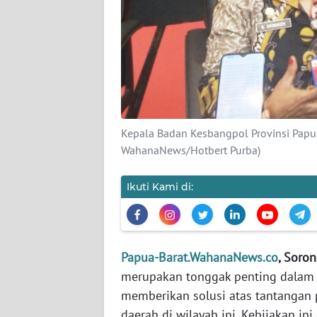
KARIR
DISCLAIMER
Wahana
News
Regional
Kepala Badan Kesbangpol Provinsi Papua 
WahanaNews/Hotbert Purba)
WN
SUMUT
Ikuti Kami di:
WN
JAKARTA
Papua-Barat.WahanaNews.co
, Soron
WN
merupakan tonggak penting dalam s
JABAR
memberikan solusi atas tantangan
daerah di wilayah ini. Kebijakan 