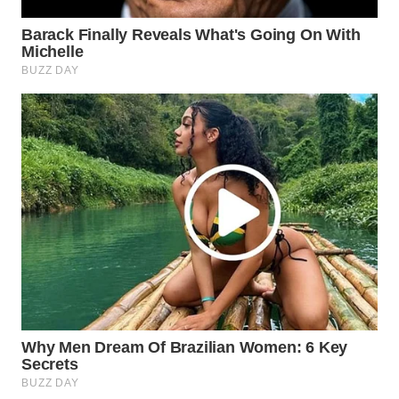
MAWAKA
ID
MARTABAT
NET
PLN
WATCH
MKLI
LPKKI
LKKI
KOPEKLIN