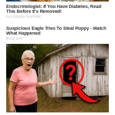
WN
PRIANGAN
TIMUR
WN
SEMARANG
WN
SOLO
WN
BOROBUDUR
WN
MADURA
WN
SURABAYA