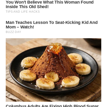
WN
NATUNA
WN
BINTAN
WN
MANDALIKA
WN
LIKUPANG
WN
LABUANBAJO
WN
BORNEO