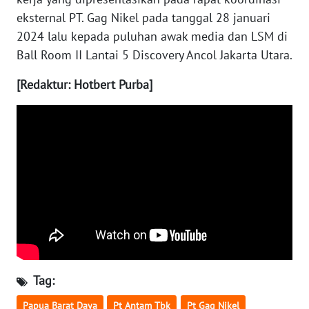
WN
eksternal PT. Gag Nikel pada tanggal 28 januari
TAPANULI
2024 lalu kepada puluhan awak media dan LSM di
TENGAH
Ball Room II Lantai 5 Discovery Ancol Jakarta Utara.
WN DELI
[Redaktur: Hotbert Purba]
SERDANG
WN
TEBING
TINGGI
WN
PAKPAK
WN
KARAWANG
Tag:
WN
Papua Barat Daya
Pt Antam Tbk
Pt Gag Nikel
BEKASI