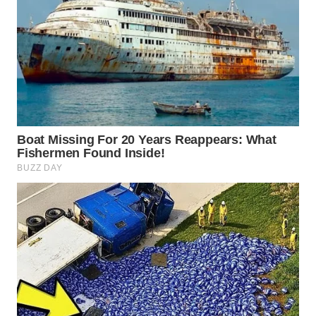
SIBARAGAS
NEWS
METRO
SIANTAR
NEWS
METRO
MEDAN
NEWS
METRO
JAKARTA
NEWS
KRT
NEWS