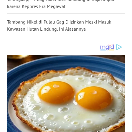
karena Keppres Era Megawati
WN
INDRAMAYU
Tambang Nikel di Pulau Gag Diizinkan Meski Masuk
Kawasan Hutan Lindung, Ini Alasannya
WN
KUNINGAN
WN
MAJALENGKA
WN
SUBANG
WN
SUKABUMI
WN
PURWAKARTA