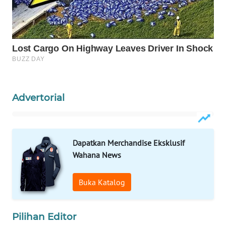
KARING
NEWS
JURNAL
MARITIM
HUMBANG
Advertorial
NEWS
GARONGGANG
NEWS
Dapatkan Merchandise Eksklusif
Wahana News
FISUELRI
ID
Buka Katalog
ENERGI
NEWS
Pilihan Editor