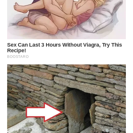
WAHANA
SPORT
WAHANA
UMKM
WAHANA
SELEB
WAHANA
PERSONA
WAHANA
OTOMOTIF
WAHANA
HEALTH