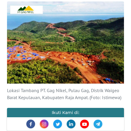
Informasi
INDEKS
BERITA
KONTAK
KAMI
INFO
IKLAN
TENTANG
Lokasi Tambang PT. Gag Nikel, Pulau Gag, Distrik Waigeo
KAMI
Barat Kepulauan, Kabupaten Raja Ampat. (Foto: Istimewa)
PEDOMAN
MEDIA
Ikuti Kami di:
SIBER