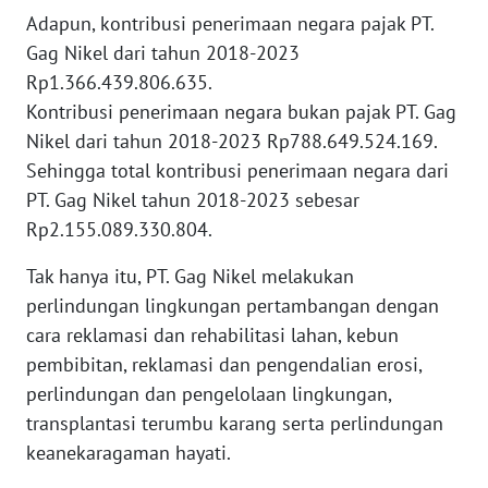
Adapun, kontribusi penerimaan negara pajak PT.
WN
Gag Nikel dari tahun 2018-2023
BABEL
Rp1.366.439.806.635.
Kontribusi penerimaan negara bukan pajak PT. Gag
WN
Nikel dari tahun 2018-2023 Rp788.649.524.169.
SUMBAR
Sehingga total kontribusi penerimaan negara dari
PT. Gag Nikel tahun 2018-2023 sebesar
WN
Rp2.155.089.330.804.
SUMSEL
Tak hanya itu, PT. Gag Nikel melakukan
WN
perlindungan lingkungan pertambangan dengan
BENGKULU
cara reklamasi dan rehabilitasi lahan, kebun
pembibitan, reklamasi dan pengendalian erosi,
WN
perlindungan dan pengelolaan lingkungan,
LAMPUNG
transplantasi terumbu karang serta perlindungan
keanekaragaman hayati.
WN
JATENG