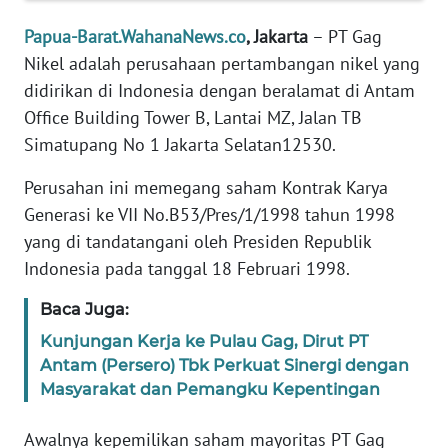
REDAKSI
Papua-Barat.WahanaNews.co
, Jakarta
– PT Gag
Nikel adalah perusahaan pertambangan nikel yang
KARIR
didirikan di Indonesia dengan beralamat di Antam
Office Building Tower B, Lantai MZ, Jalan TB
DISCLAIMER
Simatupang No 1 Jakarta Selatan12530.
Wahana
Perusahan ini memegang saham Kontrak Karya
News
Regional
Generasi ke VII No.B53/Pres/1/1998 tahun 1998
yang di tandatangani oleh Presiden Republik
WN
Indonesia pada tanggal 18 Februari 1998.
SUMUT
Baca Juga:
WN
Kunjungan Kerja ke Pulau Gag, Dirut PT
JAKARTA
Antam (Persero) Tbk Perkuat Sinergi dengan
Masyarakat dan Pemangku Kepentingan
WN
JABAR
Awalnya kepemilikan saham mayoritas PT Gag