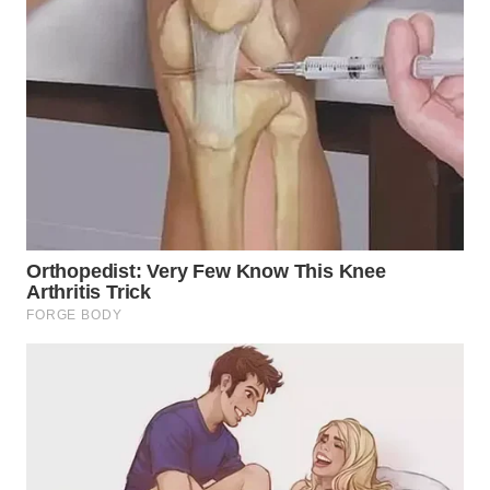
WAHANA
LISTRIK
WAHANA
TRAVEL
WAHANA
TV
WAHANANEWS
ID
WAHANANEWS
CO ID
WAHANANEWS
NET