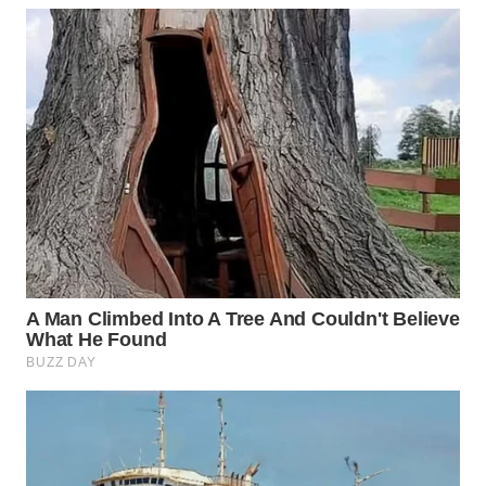
PORTAL
KONSUMEN
FORWAMKI
ALPERKLINAS
FORJASIDA
TAMBANG
NEWS
SITUNGIR
NEWS
SIDIKALANG
NEWS