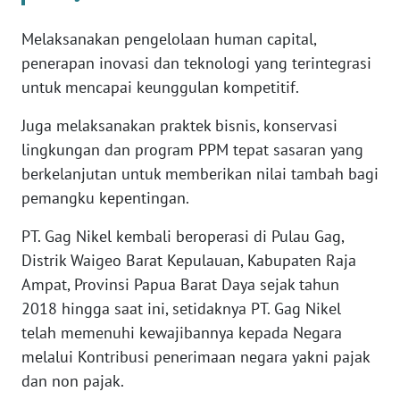
Melaksanakan pengelolaan human capital,
WN
penerapan inovasi dan teknologi yang terintegrasi
SERAMBI
untuk mencapai keunggulan kompetitif.
WN
Juga melaksanakan praktek bisnis, konservasi
JAMBI
lingkungan dan program PPM tepat sasaran yang
berkelanjutan untuk memberikan nilai tambah bagi
WN
SULTRA
pemangku kepentingan.
PT. Gag Nikel kembali beroperasi di Pulau Gag,
WN
Distrik Waigeo Barat Kepulauan, Kabupaten Raja
NTB
Ampat, Provinsi Papua Barat Daya sejak tahun
2018 hingga saat ini, setidaknya PT. Gag Nikel
WN
SULTENG
telah memenuhi kewajibannya kepada Negara
melalui Kontribusi penerimaan negara yakni pajak
WN
dan non pajak.
SULBAR