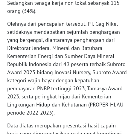
Sedangkan tenaga kerja non lokal sebanyak 115
orang (34%).
WN
TAPANULI
Olehnya dari pencapaian tersebut, PT. Gag Nikel
SELATAN
setidaknya mendapatkan sejumlah penghargaan
yang bergengsi, diantaranya penghargaan dari
WN
Direktorat Jenderal Mineral dan Batubara
TANJUNG
Kementerian Energi dan Sumber Daya Mineral
LESUNG
Republik Indonesia dari 49 peserta terbaik Subroto
Award 2023 bidang Inovasi Nursery, Subroto Award
WN
KARO
kategori wajib bayar dengan kepatuhan
pembayaran PNBP tertinggi 2023, Tamasya Award
WN
2023, serta peringkat hijau dari Kementerian
SIMALUNGUN
Lingkungan Hidup dan Kehutanan (PROPER HIJAU
periode 2022-2023).
WN
LABUHANBATU
Data diatas merupakan presentasi hasil capain
kerja yang dipresentasikan pada rapat koordinasi