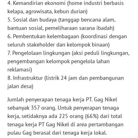
4. Kemandirian ekonomi (home industri berbasis
WN
kelapa, agrowisata, kebun durian)
MALUKU
5. Sosial dan budaya (tanggap bencana alam,
bantuan sosial, pemeliharaan sarana ibadah)
WN
6. Pembentukan kelembagaan (koordinasi dengan
MALUT
seluruh stakeholder dan kelompok binaan)
7. Pengelolaan lingkungan (aksi peduli lingkungan,
WN
pengembangan kelompok pengelola lahan
DAIRI
reklamasi)
8. Infrastruktur (listrik 24 jam dan pembangunan
WN
DANAU
jalan desa)
TOBA
Jumlah penyerapan tenaga kerja PT. Gag Nikel
sebanyak 357 orang. Untuk penyerapan tenaga
WN
NIAS
kerja, setidaknya ada 225 orang (66%) dari total
tenaga kerja PT Gag Nikel di area pertambangan
WN
pulau Gag berasal dari tenaga kerja lokal.
LANGKAT