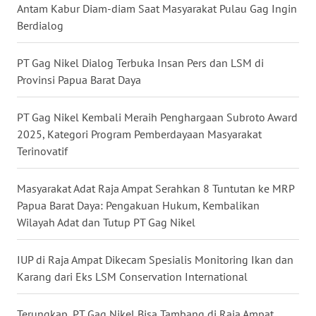
Antam Kabur Diam-diam Saat Masyarakat Pulau Gag Ingin
WN
Berdialog
SUMEDANG
PT Gag Nikel Dialog Terbuka Insan Pers dan LSM di
WN
CIANJUR
Provinsi Papua Barat Daya
WN
PT Gag Nikel Kembali Meraih Penghargaan Subroto Award
KEPULAUAN
2025, Kategori Program Pemberdayaan Masyarakat
SERIBU
Terinovatif
WN
Masyarakat Adat Raja Ampat Serahkan 8 Tuntutan ke MRP
TANGERANG
Papua Barat Daya: Pengakuan Hukum, Kembalikan
Wilayah Adat dan Tutup PT Gag Nikel
WN
BINJAI
IUP di Raja Ampat Dikecam Spesialis Monitoring Ikan dan
Karang dari Eks LSM Conservation International
WN
CIREBON
Terungkap, PT Gag Nikel Bisa Tambang di Raja Ampat