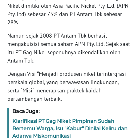
Nikel dimiliki oleh Asia Pacific Nickel Pty. Ltd. (APN
WN
Pty. Ltd) sebesar 75% dan PT Antam Tbk sebesar
BANTEN
28%.
WN
Namun sejak 2008 PT Antam Tbk berhasil
NTT
mengakuisisi semua saham APN Pty. Ltd. Sejak saat
itu PT Gag Nikel sepenuhnya dikendalikan oleh
WN
Antam Tbk.
KEPRI
Dengan Visi “Menjadi produsen nikel terintergrasi
WN
berskala global, yang berwawasan lingkungan,
PAPUA
serta "Misi" menerapkan praktek kaidah
pertambangan terbaik.
WN
PAPUA
Baca Juga:
BARAT
Klarifikasi PT Gag Nikel: Pimpinan Sudah
Bertemu Warga, Isu "Kabur" Dinilai Keliru dan
WN
Adanya Miskomunikasi
RIAU