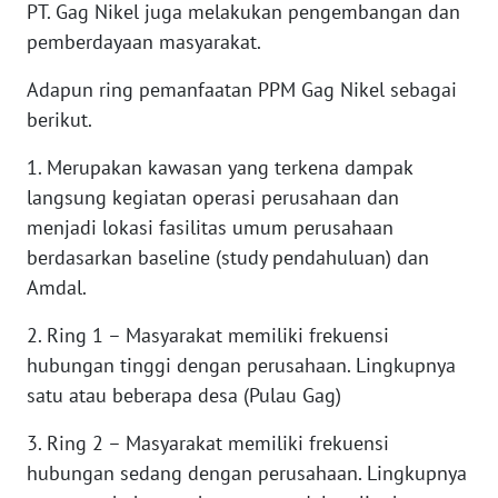
PT. Gag Nikel juga melakukan pengembangan dan
pemberdayaan masyarakat.
WN
NUSANTARA
Adapun ring pemanfaatan PPM Gag Nikel sebagai
berikut.
WN
JOGJA
1. Merupakan kawasan yang terkena dampak
langsung kegiatan operasi perusahaan dan
WN
menjadi lokasi fasilitas umum perusahaan
JATIM
berdasarkan baseline (study pendahuluan) dan
Amdal.
WN
BALI
2. Ring 1 – Masyarakat memiliki frekuensi
hubungan tinggi dengan perusahaan. Lingkupnya
WN
satu atau beberapa desa (Pulau Gag)
KALBAR
3. Ring 2 – Masyarakat memiliki frekuensi
WN
hubungan sedang dengan perusahaan. Lingkupnya
KALTENG