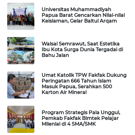
CILEUNGSI
Universitas Muhammadiyah
NEWS
Papua Barat Gencarkan Nilai-nilai
Keislaman, Gelar Baitul Arqam
BERKAT
NEWS
Waisai Semrawut, Saat Estetika
Ibu Kota Surga Dunia Tergadai di
BERAMPU
Bahu Jalan
NEWS
ANUGERAH
Umat Katolik TPW Fakfak Dukung
NEWS
Peringatan 666 Tahun Islam
Masuk Papua, Serahkan 500
Karton Air Mineral
AKHLAK
ID
Program Strategis Pala Unggul,
Pemkab Fakfak Bimtek Pelajar
PERAPKI
Milenial di 4 SMA/SMK
NEWS