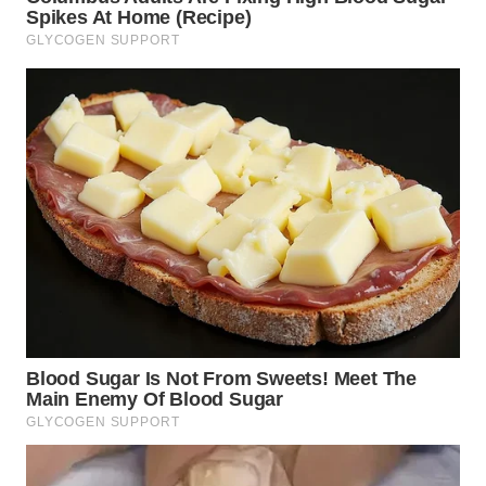
Wahana
Media
Group
WAHANA
NEWS
WAHANA
TANI
WAHANA
ADVOKAT
WAHANA
INFRASTRUKTUR
WAHANA
KONSUMEN