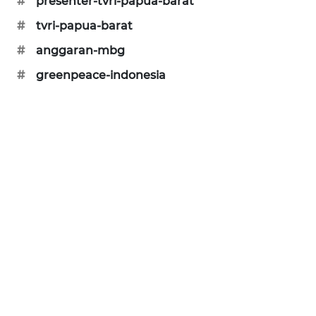
#
presenter-tvri-papua-barat
#
tvri-papua-barat
#
anggaran-mbg
#
greenpeace-indonesia