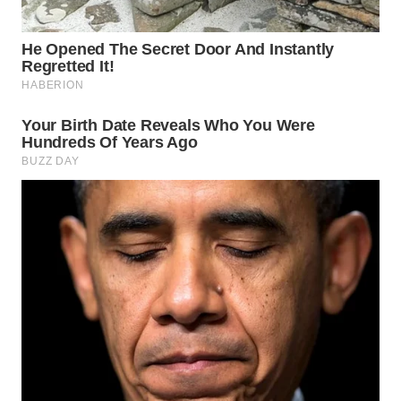
WAHANA
DESA
WISATA
LAPAK
WAHANA
Wahana
Network
KONSUMEN
LISTRIK
MASYARAKAT
KELISTRIKAN
WALINKI
ID