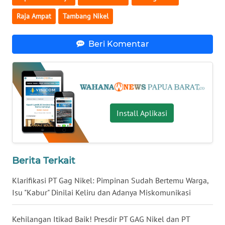
Raja Ampat
Tambang Nikel
WN
BOGOR
Beri Komentar
WN
DEPOK
WN
TAPANULI
Install Aplikasi
UTARA
WN
SAMOSIR
Berita Terkait
Klarifikasi PT Gag Nikel: Pimpinan Sudah Bertemu Warga,
WN
Isu "Kabur" Dinilai Keliru dan Adanya Miskomunikasi
PADANG
LAWAS
Kehilangan Itikad Baik! Presdir PT GAG Nikel dan PT