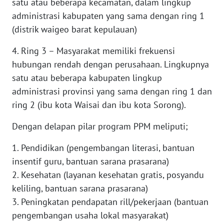
satu atau beberapa kecamatan, dalam lingkup
administrasi kabupaten yang sama dengan ring 1
WN
(distrik waigeo barat kepulauan)
KALTARA
4. Ring 3 – Masyarakat memiliki frekuensi
WN
hubungan rendah dengan perusahaan. Lingkupnya
KALSEL
satu atau beberapa kabupaten lingkup
administrasi provinsi yang sama dengan ring 1 dan
WN
KALTIM
ring 2 (ibu kota Waisai dan ibu kota Sorong).
Dengan delapan pilar program PPM meliputi;
WN
SULSEL
1. Pendidikan (pengembangan literasi, bantuan
insentif guru, bantuan sarana prasarana)
WN
2. Kesehatan (layanan kesehatan gratis, posyandu
GORONTALO
keliling, bantuan sarana prasarana)
3. Peningkatan pendapatan rill/pekerjaan (bantuan
WN
SULUT
pengembangan usaha lokal masyarakat)