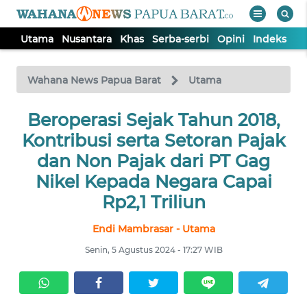
Utama
Nusantara
Khas
Serba-serbi
Opini
Indeks
WAHANA
Tutup
TV
Wahana News Papua Barat
Utama
UTAMA
Beroperasi Sejak Tahun 2018,
Kontribusi serta Setoran Pajak
NUSANTARA
dan Non Pajak dari PT Gag
Nikel Kepada Negara Capai
KHAS
Rp2,1 Triliun
Endi Mambrasar - Utama
SERBA-
SERBI
Senin, 5 Agustus 2024 - 17:27 WIB
OPINI